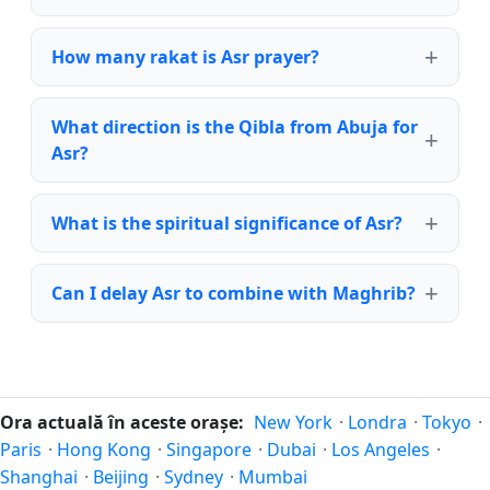
How many rakat is Asr prayer?
What direction is the Qibla from Abuja for
Asr?
What is the spiritual significance of Asr?
Can I delay Asr to combine with Maghrib?
Ora actuală în aceste orașe:
New York
·
Londra
·
Tokyo
·
Paris
·
Hong Kong
·
Singapore
·
Dubai
·
Los Angeles
·
Shanghai
·
Beijing
·
Sydney
·
Mumbai