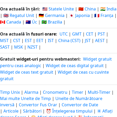
Ora actuală în țări:
🇺🇸 Statele Unite
|
🇨🇳 China
|
🇮🇳 India
|
🇬🇧 Regatul Unit
|
🇩🇪 Germania
|
🇯🇵 Japonia
|
🇫🇷 Franța
|
🇨🇦 Canada
|
🇦🇺 Úc
|
🇧🇷 Brazilia
|
Ora actuală în
fusuri orare
:
UTC
|
GMT
|
CET
|
PST
|
MST
|
CST
|
EST
|
EET
|
IST
|
China (CST)
|
JST
|
AEST
|
SAST
|
MSK
|
NZST
|
Gratuit
widget-uri
pentru webmasteri:
Widget gratuit
pentru ceas analogic
|
Widget de ceas digital gratuit
|
Widget de ceas text gratuit
|
Widget de ceas cu cuvinte
gratuit
Timp Unix
|
Alarma
|
Cronometru
|
Timer
|
Multi-Timer
|
Mai multe Unelte de Timp
|
Unelte de Numărătoare
inversă
|
Convertor Fus Orar
|
Convertor de Date
|
Articole
|
Sărbători
|
⏰ Înțelegerea timpului
|
☀️ Aflați