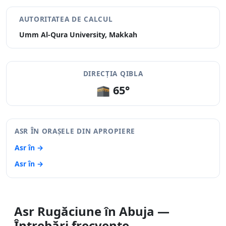
AUTORITATEA DE CALCUL
Umm Al-Qura University, Makkah
DIRECȚIA QIBLA
🕋 65°
ASR ÎN ORAȘELE DIN APROPIERE
Asr în →
Asr în →
Asr Rugăciune în Abuja —
Întrebări frecvente