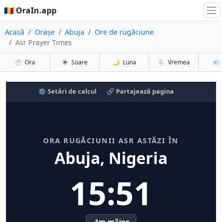
🇷🇴 OraIn.app
Acasă
Orașe
Abuja
Ore de rugăciune
Asr Prayer Times
⏱️
Ora
☀️
Soare
🌙
Luna
🌦️
Vremea
💨
⚙️ Setări de calcul
🔗 Partajează pagina
ORA RUGĂCIUNII ASR ASTĂZI ÎN
Abuja, Nigeria
15:51
-1m mâine