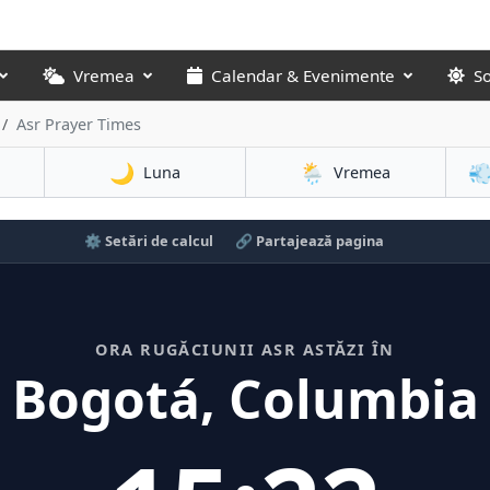
Vremea
Calendar & Evenimente
S
Asr Prayer Times
🌙
🌦️

Luna
Vremea
⚙️ Setări de calcul
🔗 Partajează pagina
ORA RUGĂCIUNII ASR ASTĂZI ÎN
Bogotá, Columbia