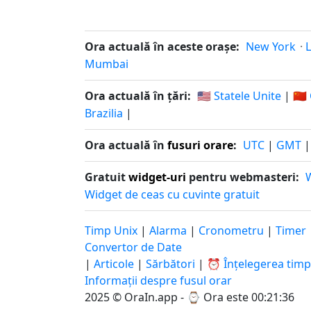
Ora actuală în aceste orașe:
New York
·
Mumbai
Ora actuală în țări:
🇺🇸 Statele Unite
|
🇨
Brazilia
|
Ora actuală în
fusuri orare
:
UTC
|
GMT
Gratuit
widget-uri
pentru webmasteri:
W
Widget de ceas cu cuvinte gratuit
Timp Unix
|
Alarma
|
Cronometru
|
Timer
Convertor de Date
|
Articole
|
Sărbători
|
⏰ Înțelegerea timp
Informații despre fusul orar
2025 © OraIn.app - ⌚
Ora este 00:21:37