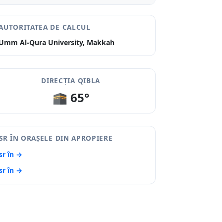
AUTORITATEA DE CALCUL
Umm Al-Qura University, Makkah
DIRECȚIA QIBLA
🕋 65°
SR ÎN ORAȘELE DIN APROPIERE
sr în →
sr în →