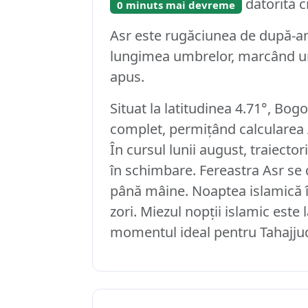
datorită ci
0 minuts mai devreme
Asr este rugăciunea de după-a
lungimea umbrelor, marcând un 
apus.
Situat la latitudinea 4.71°, Bo
complet, permițând calcularea 
În cursul lunii august, traiect
în schimbare. Fereastra Asr se
până mâine. Noaptea islamică î
zori. Miezul nopții islamic este 
momentul ideal pentru Tahajju