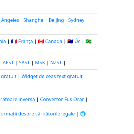
 Angeles
·
Shanghai
·
Beijing
·
Sydney
·
nia
|
🇫🇷 Franța
|
🇨🇦 Canada
|
🇦🇺 Úc
|
🇧🇷
|
AEST
|
SAST
|
MSK
|
NZST
|
 gratuit
|
Widget de ceas text gratuit
|
rătoare inversă
|
Convertor Fus Orar
|
formații despre sărbătorile legale
|
🌐