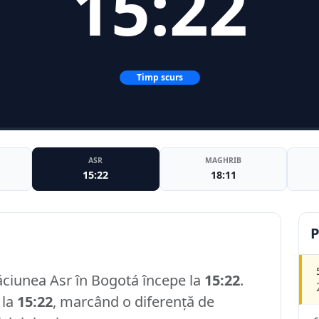
15:22
Timp scurs
ASR
MAGHRIB
15:22
18:11
P
ăciunea Asr în Bogotá începe la
15:22
.
 la
15:22
, marcând o diferență de