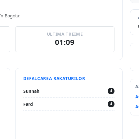
 în Bogotá:
ULTIMA TREIME
01:09
DEFALCAREA RAKATURILOR
A
Sunnah
4
A
Fard
4
A