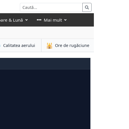
oare & Lună
Mai mult

🕌
Calitatea aerului
Ore de rugăciune