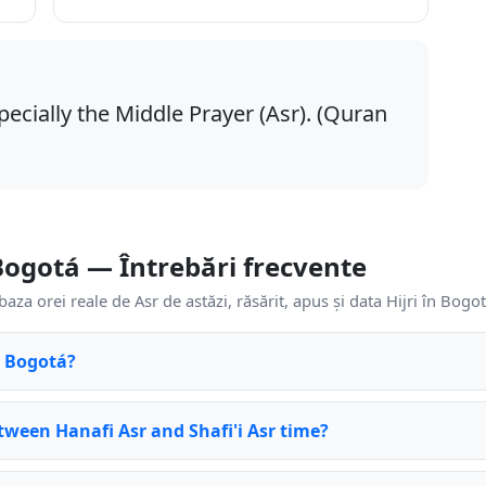
pecially the Middle Prayer (Asr). (Quran
Bogotá — Întrebări frecvente
baza orei reale de Asr de astăzi, răsărit, apus și data Hijri în Bogot
n Bogotá?
tween Hanafi Asr and Shafi'i Asr time?