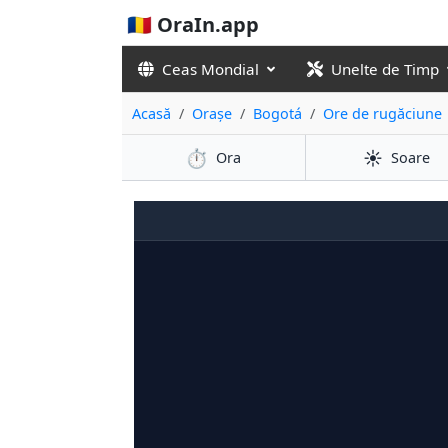
🇷🇴 OraIn.app
Ceas Mondial
Unelte de Timp
Acasă
Orașe
Bogotá
Ore de rugăciune
⏱️
☀️
Ora
Soare