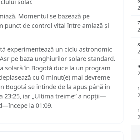
clului solar.
6
miază. Momentul se bazează pe
7
punct de control vital între amiază și
8
gotá experimentează un ciclu astronomic
Asr pe baza unghiurilor solare standard.
9
oria solară în Bogotá duce la un program
 deplasează cu 0 minut(e) mai devreme
n Bogotá se întinde de la apus până în
1
la 23:25, iar „Ultima treime” a nopții—
d—începe la 01:09.
1