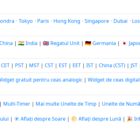
Londra
·
Tokyo
·
Paris
·
Hong Kong
·
Singapore
·
Dubai
·
Los
 China
|
🇮🇳 India
|
🇬🇧 Regatul Unit
|
🇩🇪 Germania
|
🇯🇵 Japo
|
CET
|
PST
|
MST
|
CST
|
EST
|
EET
|
IST
|
China (CST)
|
JST
idget gratuit pentru ceas analogic
|
Widget de ceas digital
|
Multi-Timer
|
Mai multe Unelte de Timp
|
Unelte de Numă
ului
|
☀️ Aflați despre Soare
|
🌕 Aflați despre Lună
|
🎉 In