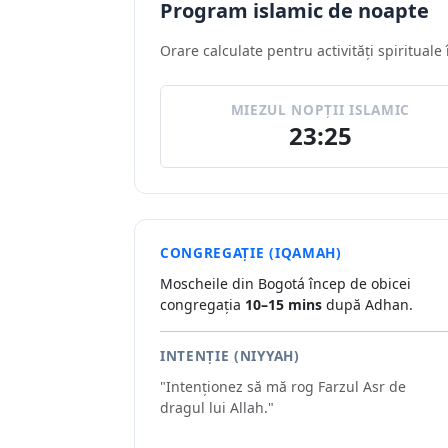
Program islamic de noapte
Orare calculate pentru activități spirituale
MIEZUL NOPȚII ISLAMIC
23:25
CONGREGAȚIE (IQAMAH)
Moscheile din Bogotá încep de obicei
congregația
10–15 mins
după Adhan.
INTENȚIE (NIYYAH)
"Intenționez să mă rog Farzul Asr de
dragul lui Allah."