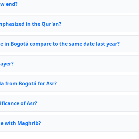
ow end?
emphasized in the Qur'an?
e in Bogotá compare to the same date last year?
rayer?
la from Bogotá for Asr?
ificance of Asr?
ne with Maghrib?