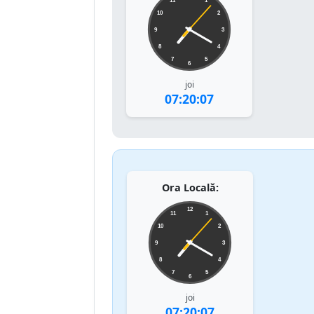
11
1
10
2
9
3
8
4
7
5
6
joi
07:20:07
Ora Locală:
12
11
1
10
2
9
3
8
4
7
5
6
joi
07:20:07