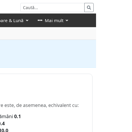
oare & Lună
Mai mult
re este, de asemenea, echivalent cu:
ămâni
0.1
0.4
10.0