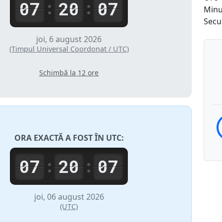
07
20
07
:
:
Minu
Secu
joi, 6 august 2026
(Timpul Universal Coordonat / UTC)
Schimbă la 12 ore
ORA EXACTĂ A FOST ÎN
UTC
:
07
20
07
:
:
joi, 06 august 2026
(UTC)