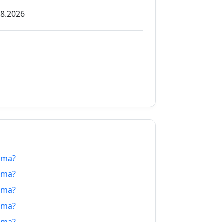
08.2026
08.2026
08.2026
08.2026
08.2026
08.2026
08.2026
urma?
08.2026
urma?
08.2026
urma?
urma?
08.2026
urma?