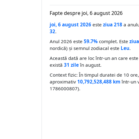
Fapte despre joi, 6 august 2026
joi, 6 august 2026
este
ziua 218
a anului
32
.
Anul 2026 este
59.7%
complet. Este
ziua
nordică) și semnul zodiacal este
Leu
.
Această dată are loc într-un an care est
există
31 zile
în august.
Context fizic: În timpul duratei de 10 or
aproximativ
10,792,528,488 km
într-un v
1786000807).