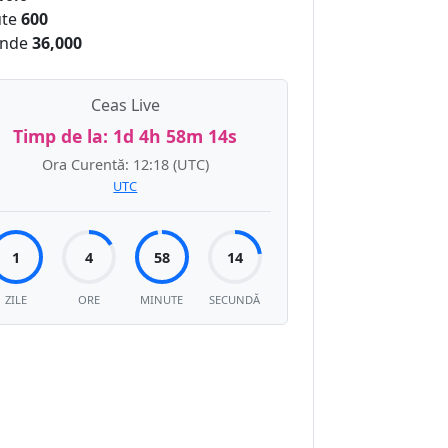
te
600
nde
36,000
Ceas Live
Timp de la:
1d 4h 58m 15s
Ora Curentă:
12:18
(UTC)
UTC
1
4
58
15
ZILE
ORE
MINUTE
SECUNDĂ