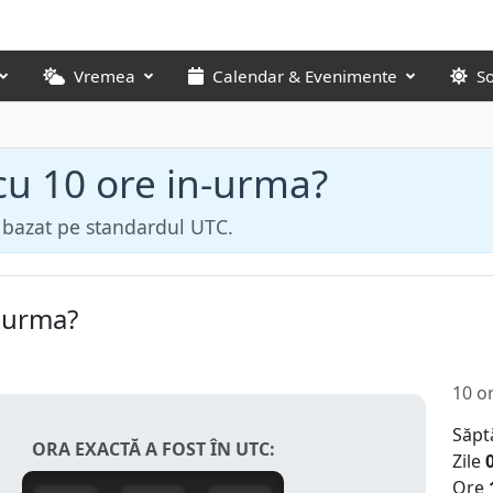
Vremea
Calendar & Evenimente
S
 cu 10 ore in-urma?
ă bazat pe standardul UTC.
n-urma?
10 o
Săpt
ORA EXACTĂ A FOST ÎN UTC:
Zile
Ore