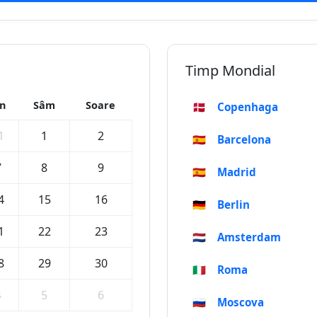
Timp Mondial
in
Sâm
Soare
🇩🇰
Copenhaga
1
1
2
🇪🇸
Barcelona
7
8
9
🇪🇸
Madrid
4
15
16
🇩🇪
Berlin
1
22
23
🇳🇱
Amsterdam
8
29
30
🇮🇹
Roma
4
5
6
🇷🇺
Moscova