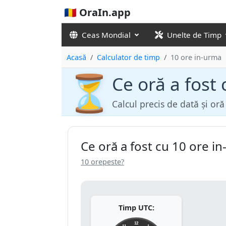
🇷🇴 OraIn.app
Ceas Mondial
Unelte de Timp
Acasă
Calculator de timp
10 ore in-urma
⏳
Ce oră a fost
Calcul precis de dată și or
Ce oră a fost cu 10 ore i
10 orepeste?
Timp UTC:
12