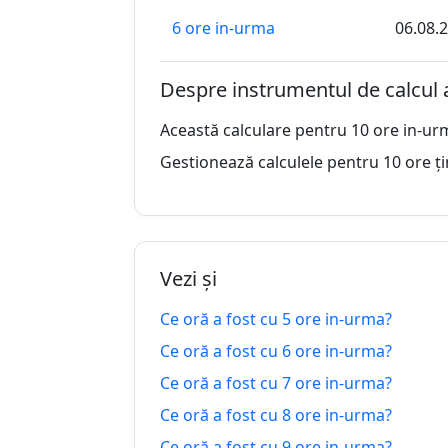
6 ore in-urma
06.08.
7 ore in-urma
06.08.
Despre instrumentul de calcul 
8 ore in-urma
06.08.
Această calculare pentru 10 ore in-ur
9 ore in-urma
06.08.
Gestionează calculele pentru 10 ore ți
10 ore in-urma
06.08.
11 ore in-urma
06.08.
Vezi și
12 ore in-urma
06.08.
Ce oră a fost cu 5 ore in-urma?
13 ore in-urma
06.08.
Ce oră a fost cu 6 ore in-urma?
14 ore in-urma
06.08.
Ce oră a fost cu 7 ore in-urma?
Ce oră a fost cu 8 ore in-urma?
15 ore in-urma
06.08.
Ce oră a fost cu 9 ore in-urma?