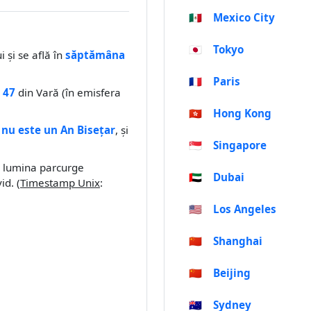
🇲🇽
Mexico City
🇯🇵
Tokyo
 și se află în
săptămâna
🇫🇷
Paris
 47
din Vară (în emisfera
🇭🇰
Hong Kong
e
nu este un An Bisețar
, și
🇸🇬
Singapore
e, lumina parcurge
🇦🇪
Dubai
id. (
Timestamp Unix
:
🇺🇸
Los Angeles
🇨🇳
Shanghai
🇨🇳
Beijing
🇦🇺
Sydney