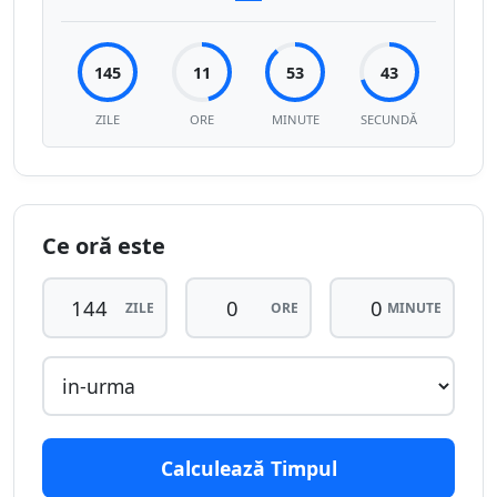
145
11
53
43
ZILE
ORE
MINUTE
SECUNDĂ
Ce oră este
ZILE
ORE
MINUTE
Calculează Timpul