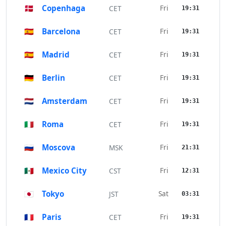
🇩🇰
Copenhaga
Fri
CET
19:31
🇪🇸
Barcelona
Fri
CET
19:31
🇪🇸
Madrid
Fri
CET
19:31
🇩🇪
Berlin
Fri
CET
19:31
🇳🇱
Amsterdam
Fri
CET
19:31
🇮🇹
Roma
Fri
CET
19:31
🇷🇺
Moscova
Fri
MSK
21:31
🇲🇽
Mexico City
Fri
CST
12:31
🇯🇵
Tokyo
Sat
JST
03:31
🇫🇷
Paris
Fri
CET
19:31