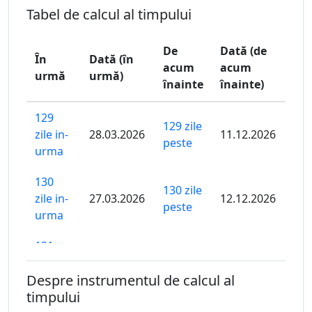
Tabel de calcul al timpului
De
Dată (de
În
Dată (în
acum
acum
urmă
urmă)
înainte
înainte)
129
129 zile
zile in-
28.03.2026
11.12.2026
peste
urma
130
130 zile
zile in-
27.03.2026
12.12.2026
peste
urma
131
131 zile
zile in-
26.03.2026
13.12.2026
peste
Despre instrumentul de calcul al
urma
timpului
132