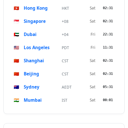
🇭🇰
Hong Kong
Sat
HKT
02:31
🇸🇬
Singapore
Sat
+08
02:31
🇦🇪
Dubai
Fri
+04
22:31
🇺🇸
Los Angeles
Fri
PDT
11:31
🇨🇳
Shanghai
Sat
CST
02:31
🇨🇳
Beijing
Sat
CST
02:31
🇦🇺
Sydney
Sat
AEDT
05:31
🇮🇳
Mumbai
Sat
IST
00:01