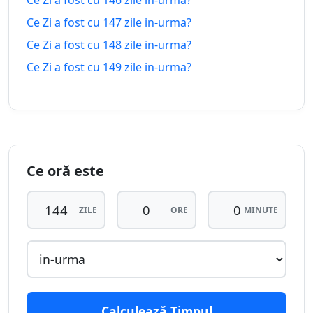
Ce Zi a fost cu 146 zile in-urma?
137
137 zile
Ce Zi a fost cu 147 zile in-urma?
zile in-
20.03.2026
19.12.2026
peste
urma
Ce Zi a fost cu 148 zile in-urma?
Ce Zi a fost cu 149 zile in-urma?
138
138 zile
zile in-
19.03.2026
20.12.2026
peste
urma
139
139 zile
zile in-
18.03.2026
21.12.2026
peste
urma
Ce oră este
140
140 zile
ZILE
ORE
MINUTE
zile in-
17.03.2026
22.12.2026
peste
urma
141
141 zile
zile in-
16.03.2026
23.12.2026
peste
urma
Calculează Timpul