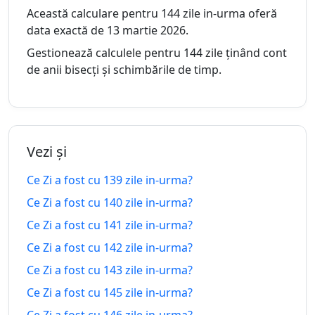
132 zile
Această calculare pentru 144 zile in-urma oferă
zile in-
25.03.2026
14.12.2026
peste
data exactă de 13 martie 2026.
urma
Gestionează calculele pentru 144 zile ținând cont
133
de anii bisecți și schimbările de timp.
133 zile
zile in-
24.03.2026
15.12.2026
peste
urma
134
134 zile
zile in-
23.03.2026
16.12.2026
Vezi și
peste
urma
Ce Zi a fost cu 139 zile in-urma?
135
135 zile
Ce Zi a fost cu 140 zile in-urma?
zile in-
22.03.2026
17.12.2026
peste
Ce Zi a fost cu 141 zile in-urma?
urma
Ce Zi a fost cu 142 zile in-urma?
136
136 zile
Ce Zi a fost cu 143 zile in-urma?
zile in-
21.03.2026
18.12.2026
peste
urma
Ce Zi a fost cu 145 zile in-urma?