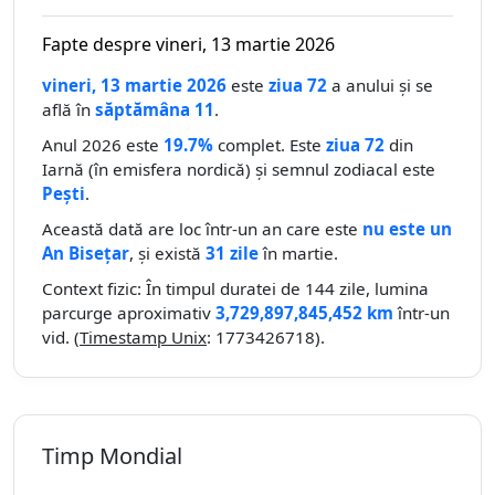
Fapte despre vineri, 13 martie 2026
vineri, 13 martie 2026
este
ziua 72
a anului și se
află în
săptămâna 11
.
Anul 2026 este
19.7%
complet. Este
ziua 72
din
Iarnă (în emisfera nordică) și semnul zodiacal este
Pești
.
Această dată are loc într-un an care este
nu este un
An Bisețar
, și există
31 zile
în martie.
Context fizic: În timpul duratei de 144 zile, lumina
parcurge aproximativ
3,729,897,845,452 km
într-un
vid. (
Timestamp Unix
: 1773426718).
Timp Mondial