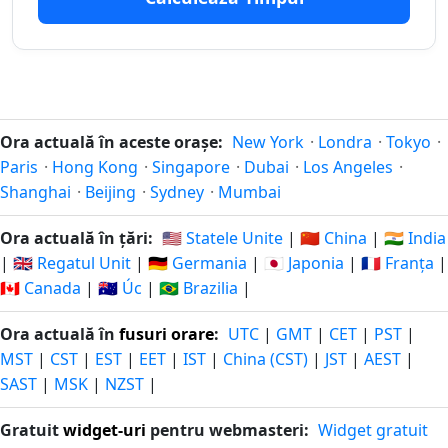
142
142 zile
zile in-
15.03.2026
24.12.2026
peste
urma
143
143 zile
zile in-
14.03.2026
25.12.2026
Ora actuală în aceste orașe:
New York
·
Londra
·
Tokyo
·
peste
urma
Paris
·
Hong Kong
·
Singapore
·
Dubai
·
Los Angeles
·
Shanghai
·
Beijing
·
Sydney
·
Mumbai
144
144 zile
zile in-
13.03.2026
26.12.2026
Ora actuală în țări:
🇺🇸 Statele Unite
|
🇨🇳 China
|
🇮🇳 India
peste
urma
|
🇬🇧 Regatul Unit
|
🇩🇪 Germania
|
🇯🇵 Japonia
|
🇫🇷 Franța
|
🇨🇦 Canada
|
🇦🇺 Úc
|
🇧🇷 Brazilia
|
145
145 zile
zile in-
12.03.2026
27.12.2026
peste
Ora actuală în
fusuri orare
:
UTC
|
GMT
|
CET
|
PST
|
urma
MST
|
CST
|
EST
|
EET
|
IST
|
China (CST)
|
JST
|
AEST
|
SAST
|
MSK
|
NZST
|
146
146 zile
zile in-
11.03.2026
28.12.2026
peste
Gratuit
widget-uri
pentru webmasteri:
Widget gratuit
urma