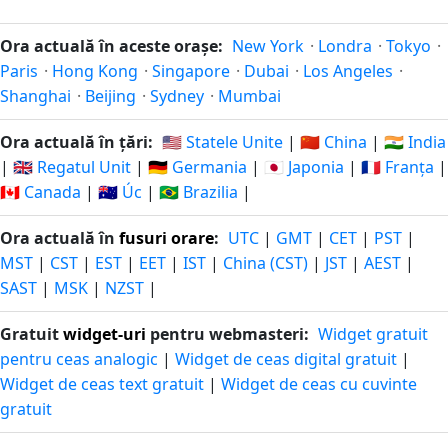
14 zile
14 zile
in-
21.07.2026
18.08.2026
Ora actuală în aceste orașe:
New York
·
Londra
·
Tokyo
·
peste
urma
Paris
·
Hong Kong
·
Singapore
·
Dubai
·
Los Angeles
·
Shanghai
·
Beijing
·
Sydney
·
Mumbai
15 zile
15 zile
in-
20.07.2026
19.08.2026
Ora actuală în țări:
🇺🇸 Statele Unite
|
🇨🇳 China
|
🇮🇳 India
peste
urma
|
🇬🇧 Regatul Unit
|
🇩🇪 Germania
|
🇯🇵 Japonia
|
🇫🇷 Franța
|
🇨🇦 Canada
|
🇦🇺 Úc
|
🇧🇷 Brazilia
|
16 zile
16 zile
in-
19.07.2026
20.08.2026
Ora actuală în
fusuri orare
:
UTC
|
GMT
|
CET
|
PST
|
peste
urma
MST
|
CST
|
EST
|
EET
|
IST
|
China (CST)
|
JST
|
AEST
|
SAST
|
MSK
|
NZST
|
17 zile
17 zile
in-
18.07.2026
21.08.2026
peste
Gratuit
widget-uri
pentru webmasteri:
Widget gratuit
urma
pentru ceas analogic
|
Widget de ceas digital gratuit
|
Widget de ceas text gratuit
|
Widget de ceas cu cuvinte
18 zile
18 zile
gratuit
in-
17.07.2026
22.08.2026
peste
urma