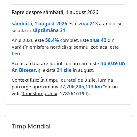
Fapte despre sâmbătă, 1 august 2026
sâmbătă, 1 august 2026
este
ziua 213
a anului și
se află în
săptămâna 31
.
Anul 2026 este
58.4%
complet. Este
ziua 42
din
Vară (în emisfera nordică) și semnul zodiacal este
Leu
.
Această dată are loc într-un an care este
nu este un
An Bisețar
, și există
31 zile
în august.
Context fizic: În timpul duratei de 3 zile, lumina
parcurge aproximativ
77,706,205,113 km
într-un
vid. (
Timestamp Unix
: 1785616194).
Timp Mondial