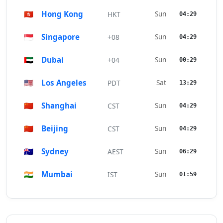
🇭🇰
Hong Kong
Sun
HKT
04:29
🇸🇬
Singapore
Sun
+08
04:29
🇦🇪
Dubai
Sun
+04
00:29
🇺🇸
Los Angeles
Sat
PDT
13:29
🇨🇳
Shanghai
Sun
CST
04:29
🇨🇳
Beijing
Sun
CST
04:29
🇦🇺
Sydney
Sun
AEST
06:29
🇮🇳
Mumbai
Sun
IST
01:59