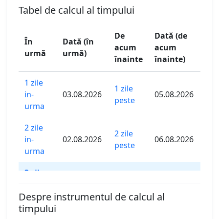
Tabel de calcul al timpului
De
Dată (de
În
Dată (în
acum
acum
urmă
urmă)
înainte
înainte)
1 zile
1 zile
in-
03.08.2026
05.08.2026
peste
urma
2 zile
2 zile
in-
02.08.2026
06.08.2026
peste
urma
3 zile
3 zile
in-
01.08.2026
07.08.2026
peste
Despre instrumentul de calcul al
urma
timpului
4 zile