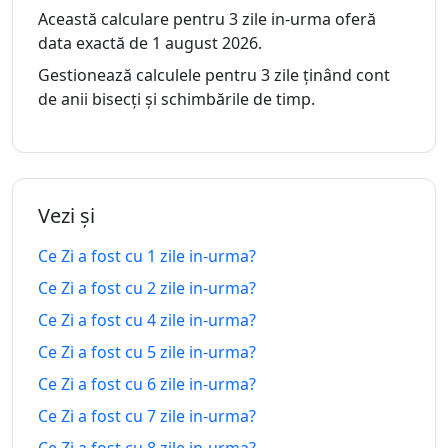
4 zile
Această calculare pentru 3 zile in-urma oferă
in-
31.07.2026
08.08.2026
peste
data exactă de 1 august 2026.
urma
Gestionează calculele pentru 3 zile ținând cont
5 zile
de anii bisecți și schimbările de timp.
5 zile
in-
30.07.2026
09.08.2026
peste
urma
6 zile
6 zile
in-
29.07.2026
10.08.2026
Vezi și
peste
urma
Ce Zi a fost cu 1 zile in-urma?
7 zile
7 zile
Ce Zi a fost cu 2 zile in-urma?
in-
28.07.2026
11.08.2026
peste
Ce Zi a fost cu 4 zile in-urma?
urma
Ce Zi a fost cu 5 zile in-urma?
8 zile
8 zile
Ce Zi a fost cu 6 zile in-urma?
in-
27.07.2026
12.08.2026
peste
urma
Ce Zi a fost cu 7 zile in-urma?