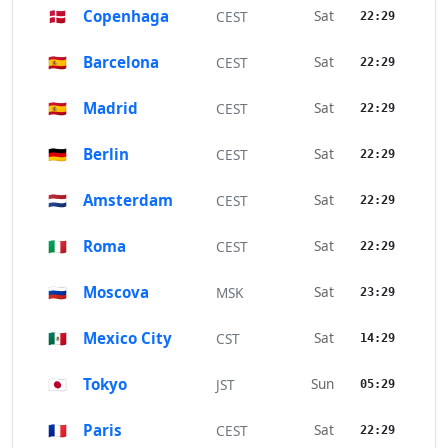
🇩🇰
Copenhaga
Sat
CEST
22:29
🇪🇸
Barcelona
Sat
CEST
22:29
🇪🇸
Madrid
Sat
CEST
22:29
🇩🇪
Berlin
Sat
CEST
22:29
🇳🇱
Amsterdam
Sat
CEST
22:29
🇮🇹
Roma
Sat
CEST
22:29
🇷🇺
Moscova
Sat
MSK
23:29
🇲🇽
Mexico City
Sat
CST
14:29
🇯🇵
Tokyo
Sun
JST
05:29
🇫🇷
Paris
Sat
CEST
22:29