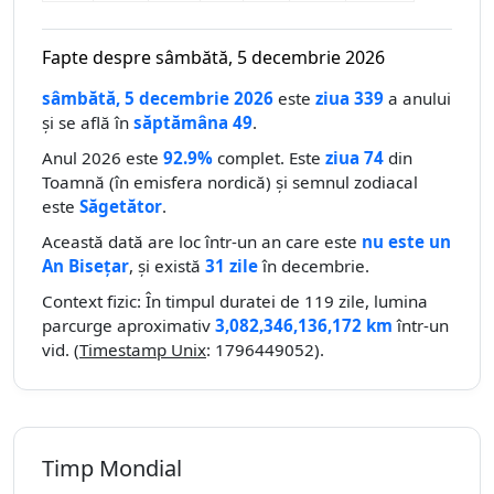
Fapte despre sâmbătă, 5 decembrie 2026
sâmbătă, 5 decembrie 2026
este
ziua 339
a anului
și se află în
săptămâna 49
.
Anul 2026 este
92.9%
complet. Este
ziua 74
din
Toamnă (în emisfera nordică) și semnul zodiacal
este
Săgetător
.
Această dată are loc într-un an care este
nu este un
An Bisețar
, și există
31 zile
în decembrie.
Context fizic: În timpul duratei de 119 zile, lumina
parcurge aproximativ
3,082,346,136,172 km
într-un
vid. (
Timestamp Unix
: 1796449052).
Timp Mondial