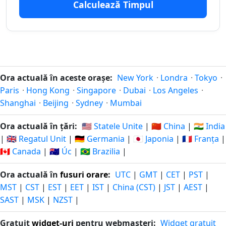
Calculează Timpul
117
117 zile
zile in-
13.04.2026
03.12.2026
peste
urma
118
118 zile
zile in-
12.04.2026
04.12.2026
Ora actuală în aceste orașe:
New York
·
Londra
·
Tokyo
·
peste
urma
Paris
·
Hong Kong
·
Singapore
·
Dubai
·
Los Angeles
·
Shanghai
·
Beijing
·
Sydney
·
Mumbai
119
119 zile
zile in-
11.04.2026
05.12.2026
Ora actuală în țări:
🇺🇸 Statele Unite
|
🇨🇳 China
|
🇮🇳 India
peste
urma
|
🇬🇧 Regatul Unit
|
🇩🇪 Germania
|
🇯🇵 Japonia
|
🇫🇷 Franța
|
🇨🇦 Canada
|
🇦🇺 Úc
|
🇧🇷 Brazilia
|
120
120 zile
zile in-
10.04.2026
06.12.2026
peste
Ora actuală în
fusuri orare
:
UTC
|
GMT
|
CET
|
PST
|
urma
MST
|
CST
|
EST
|
EET
|
IST
|
China (CST)
|
JST
|
AEST
|
SAST
|
MSK
|
NZST
|
121
121 zile
zile in-
09.04.2026
07.12.2026
peste
Gratuit
widget-uri
pentru webmasteri:
Widget gratuit