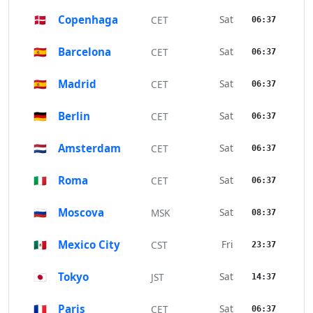
🇩🇰
Copenhaga
Sat
CET
06:37
🇪🇸
Barcelona
Sat
CET
06:37
🇪🇸
Madrid
Sat
CET
06:37
🇩🇪
Berlin
Sat
CET
06:37
🇳🇱
Amsterdam
Sat
CET
06:37
🇮🇹
Roma
Sat
CET
06:37
🇷🇺
Moscova
Sat
MSK
08:37
🇲🇽
Mexico City
Fri
CST
23:37
🇯🇵
Tokyo
Sat
JST
14:37
🇫🇷
Paris
Sat
CET
06:37