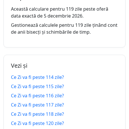
107
107 zile
Această calculare pentru 119 zile peste oferă
zile in-
23.04.2026
23.11.2026
peste
data exactă de 5 decembrie 2026.
urma
Gestionează calculele pentru 119 zile ținând cont
108
de anii bisecți și schimbările de timp.
108 zile
zile in-
22.04.2026
24.11.2026
peste
urma
109
109 zile
zile in-
21.04.2026
25.11.2026
Vezi și
peste
urma
Ce Zi va fi peste 114 zile?
110
110 zile
Ce Zi va fi peste 115 zile?
zile in-
20.04.2026
26.11.2026
peste
Ce Zi va fi peste 116 zile?
urma
Ce Zi va fi peste 117 zile?
111
111 zile
Ce Zi va fi peste 118 zile?
zile in-
19.04.2026
27.11.2026
peste
urma
Ce Zi va fi peste 120 zile?