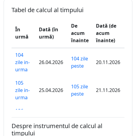
Tabel de calcul al timpului
De
Dată (de
În
Dată (în
acum
acum
urmă
urmă)
înainte
înainte)
104
104 zile
zile in-
26.04.2026
20.11.2026
peste
urma
105
105 zile
zile in-
25.04.2026
21.11.2026
peste
urma
106
106 zile
zile in-
24.04.2026
22.11.2026
peste
Despre instrumentul de calcul al
urma
timpului