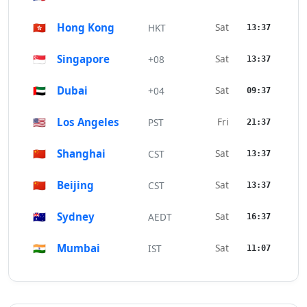
🇭🇰
Hong Kong
Sat
HKT
13:37
🇸🇬
Singapore
Sat
+08
13:37
🇦🇪
Dubai
Sat
+04
09:37
🇺🇸
Los Angeles
Fri
PST
21:37
🇨🇳
Shanghai
Sat
CST
13:37
🇨🇳
Beijing
Sat
CST
13:37
🇦🇺
Sydney
Sat
AEDT
16:37
🇮🇳
Mumbai
Sat
IST
11:07