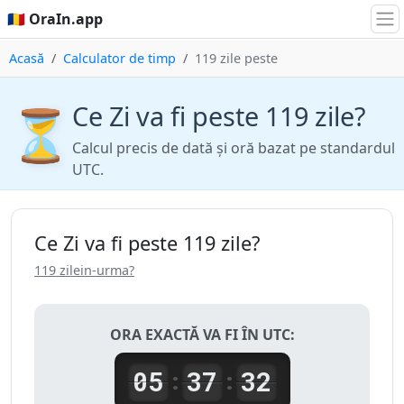
🇷🇴 OraIn.app
Acasă
Calculator de timp
119 zile peste
Ce Zi va fi peste 119 zile?
⏳
Calcul precis de dată și oră bazat pe standardul
UTC.
Ce Zi va fi peste 119 zile?
119 zilein-urma?
ORA EXACTĂ VA FI ÎN UTC:
05
37
32
:
: