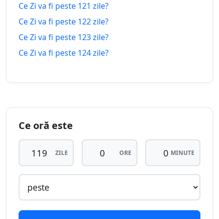
Ce Zi va fi peste 121 zile?
112
112 zile
Ce Zi va fi peste 122 zile?
zile in-
18.04.2026
28.11.2026
peste
urma
Ce Zi va fi peste 123 zile?
Ce Zi va fi peste 124 zile?
113
113 zile
zile in-
17.04.2026
29.11.2026
peste
urma
114
114 zile
zile in-
16.04.2026
30.11.2026
peste
urma
Ce oră este
115
115 zile
ZILE
ORE
MINUTE
zile in-
15.04.2026
01.12.2026
peste
urma
116
116 zile
zile in-
14.04.2026
02.12.2026
peste
urma