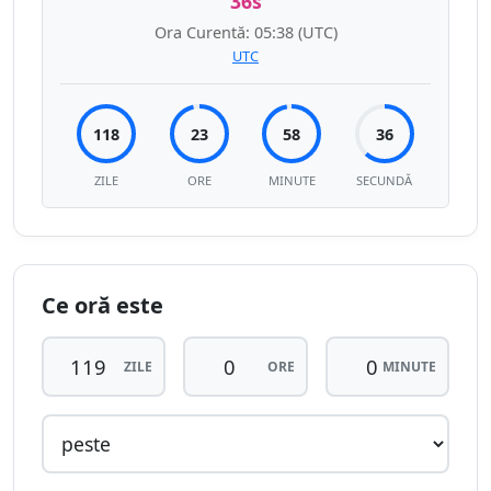
36s
Ora Curentă:
05:38
(UTC)
UTC
118
23
58
36
ZILE
ORE
MINUTE
SECUNDĂ
Ce oră este
ZILE
ORE
MINUTE