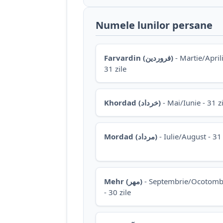
Numele lunilor persane
Farvardin (فروردین)
- Martie/Aprili
31 zile
Khordad (خرداد)
- Mai/Iunie - 31 zi
Mordad (مرداد)
- Iulie/August - 31 
Mehr (مهر)
- Septembrie/Ocotomb
- 30 zile