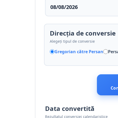
Direcția de conversie
Alegeți tipul de conversie
Gregorian către Persan
Pers
Con
Data convertită
Rezultatul conversiei calendaristice