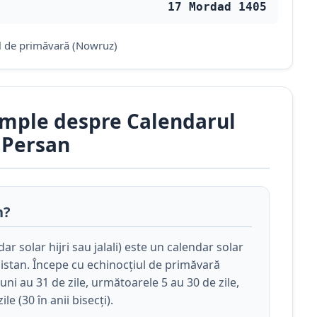
17 Mordad 1405
ul de primăvară (Nowruz)
emple despre Calendarul
Persan
n?
r solar hijri sau jalali) este un calendar solar
ganistan. Începe cu echinocțiul de primăvară
luni au 31 de zile, următoarele 5 au 30 de zile,
le (30 în anii bisecți).