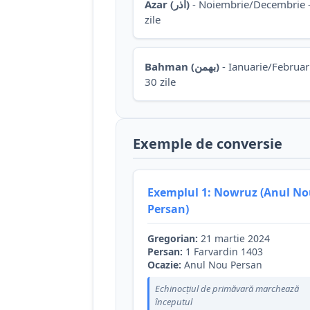
Azar (آذر)
- Noiembrie/Decembrie 
zile
Bahman (بهمن)
- Ianuarie/Februari
30 zile
Exemple de conversie
Exemplul 1: Nowruz (Anul N
Persan)
Gregorian:
21 martie 2024
Persan:
1 Farvardin 1403
Ocazie:
Anul Nou Persan
Echinocțiul de primăvară marchează
începutul