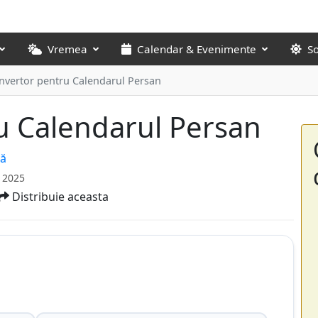
Vremea
Calendar & Evenimente
S
nvertor pentru Calendarul Persan
u Calendarul Persan
ră
 2025
Distribuie aceasta