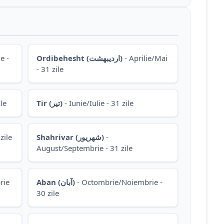
e -
Ordibehesht (اردیبهشت)
- Aprilie/Mai
- 31 zile
le
Tir (تیر)
- Iunie/Iulie - 31 zile
zile
Shahrivar (شهریور)
-
August/Septembrie - 31 zile
rie
Aban (آبان)
- Octombrie/Noiembrie -
30 zile