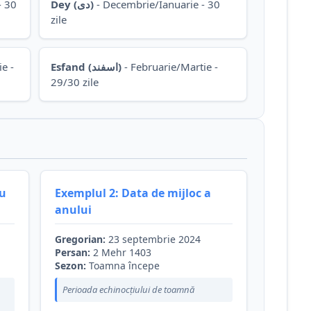
- 30
Dey (دی)
- Decembrie/Ianuarie - 30
zile
e -
Esfand (اسفند)
- Februarie/Martie -
29/30 zile
ou
Exemplul 2: Data de mijloc a
anului
Gregorian:
23 septembrie 2024
Persan:
2 Mehr 1403
Sezon:
Toamna începe
Perioada echinocțiului de toamnă