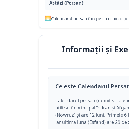
Astăzi (Persan):
🌅
Calendarul persan începe cu echinocți
Informații și Ex
Ce este Calendarul Persa
Calendarul persan (numit și calenda
utilizat în principal în Iran și Af
(Nowruz) și are 12 luni. Primele 6 
iar ultima lună (Esfand) are 29 de zi