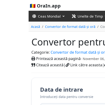
🇷🇴 OraIn.app
Ceas Mondial
Unelte de Timp
Acasă
Convertor de format dată și oră
Co
Convertor pentr
Categorie:
Convertor de format dată și o
Printează această pagină
- November 06,
Citează această
|
Link către aceasta
|
Data de intrare
Introduceți data pentru conversie