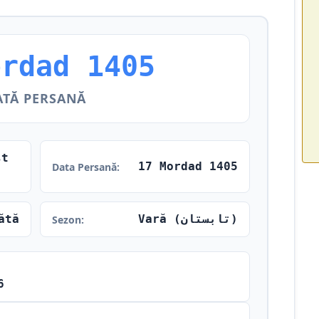
ordad 1405
ATĂ PERSANĂ
st
17 Mordad 1405
Data Persană:
ătă
Vară (تابستان)
Sezon:
6