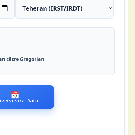
an către Gregorian
📅
versiează Data