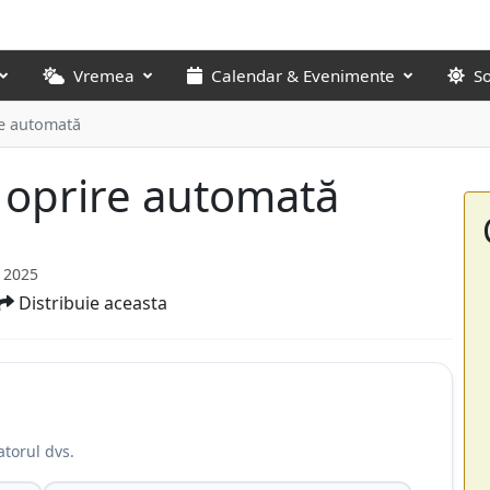
Vremea
Calendar & Evenimente
S
re automată
 oprire automată
 2025
Distribuie aceasta
atorul dvs.