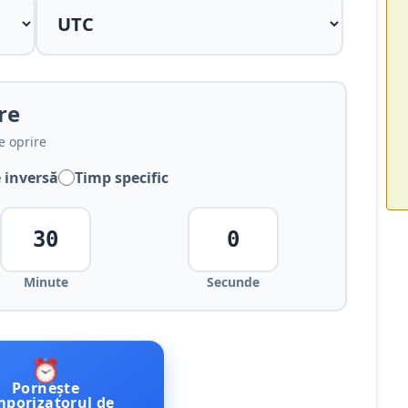
re
e oprire
 inversă
Timp specific
Minute
Secunde
⏰
Pornește
mporizatorul de