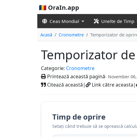
🇷🇴 OraIn.app
Ceas Mondial
Unelte de Timp
Acasă
Cronometre
Temporizator de opri
Temporizator de
Categorie:
Cronometre
Printează această pagină
- November 06,
Citează această
|
Link către aceasta
|
Timp de oprire
Setați când trebuie să se oprească calcul