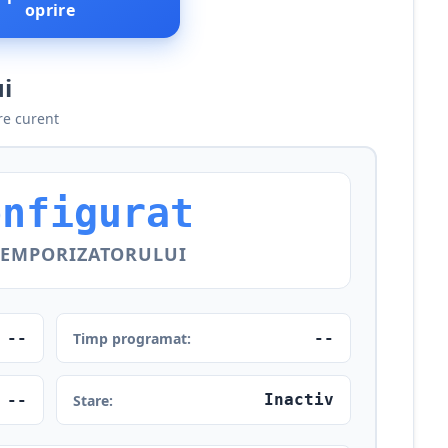
oprire
i
re curent
onfigurat
TEMPORIZATORULUI
--
--
Timp programat:
--
Inactiv
Stare: