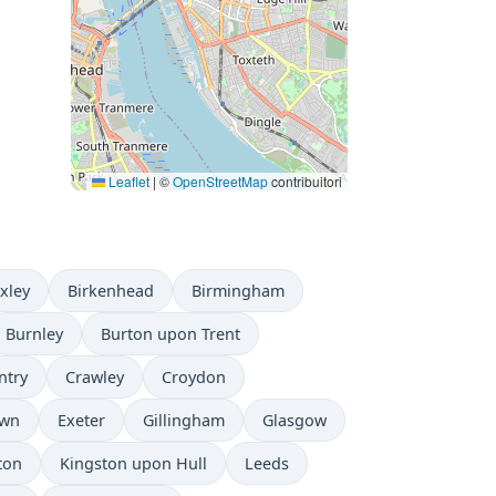
Leaflet
|
©
OpenStreetMap
contribuitori
xley
Birkenhead
Birmingham
Burnley
Burton upon Trent
ntry
Crawley
Croydon
own
Exeter
Gillingham
Glasgow
ton
Kingston upon Hull
Leeds