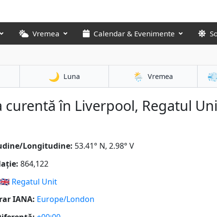
Vremea
Calendar & Evenimente
S
🌙
🌦️

Luna
Vremea
 curentă în Liverpool, Regatul Uni
udine/Longitudine:
53.41° N, 2.98° V
ație:
864,122
🇬🇧
Regatul Unit
rar IANA:
Europe/London