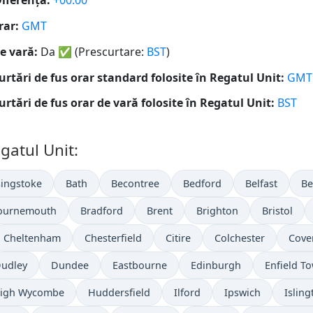
iferență:
+00:00
rar:
GMT
e vară:
Da
✅
(Prescurtare:
BST
)
urtări de fus orar standard folosite în Regatul Unit:
GMT
urtări de fus orar de vară folosite în Regatul Unit:
BST
gatul Unit:
ingstoke
Bath
Becontree
Bedford
Belfast
Be
ournemouth
Bradford
Brent
Brighton
Bristol
Cheltenham
Chesterfield
Citire
Colchester
Cove
udley
Dundee
Eastbourne
Edinburgh
Enfield T
igh Wycombe
Huddersfield
Ilford
Ipswich
Isling