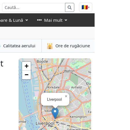
🇷🇴
▾
oare & Lună
Mai mult

🕌
Calitatea aerului
Ore de rugăciune
t
+
−
×
Liverpool