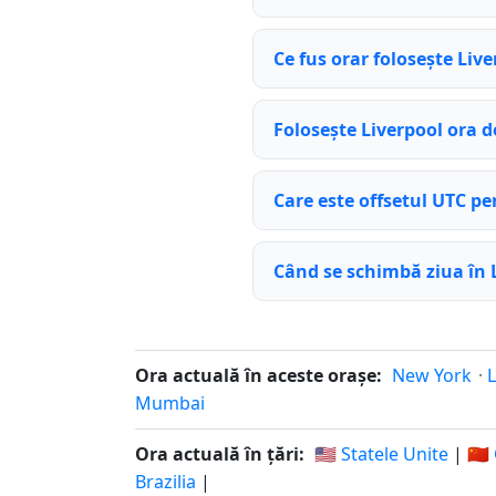
Ce fus orar folosește Liv
Folosește Liverpool ora d
Care este offsetul UTC pe
Când se schimbă ziua în 
Ora actuală în aceste orașe:
New York
·
Mumbai
Ora actuală în țări:
🇺🇸 Statele Unite
|
🇨
Brazilia
|