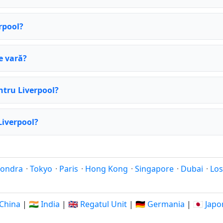
erpool?
e vară?
ntru Liverpool?
Liverpool?
Londra
·
Tokyo
·
Paris
·
Hong Kong
·
Singapore
·
Dubai
·
Los
 China
|
🇮🇳 India
|
🇬🇧 Regatul Unit
|
🇩🇪 Germania
|
🇯🇵 Japo