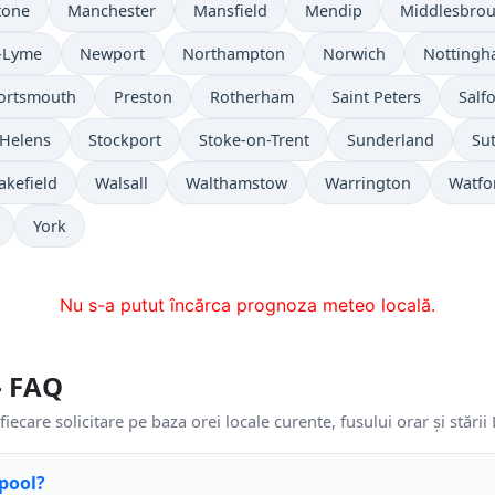
tone
Manchester
Mansfield
Mendip
Middlesbro
-Lyme
Newport
Northampton
Norwich
Notting
ortsmouth
Preston
Rotherham
Saint Peters
Salf
 Helens
Stockport
Stoke-on-Trent
Sunderland
Su
kefield
Walsall
Walthamstow
Warrington
Watfo
York
Nu s-a putut încărca prognoza meteo locală.
— FAQ
fiecare solicitare pe baza orei locale curente, fusului orar și stării
rpool?