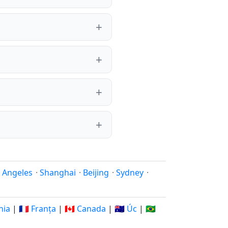
 Angeles
·
Shanghai
·
Beijing
·
Sydney
·
nia
|
🇫🇷 Franța
|
🇨🇦 Canada
|
🇦🇺 Úc
|
🇧🇷