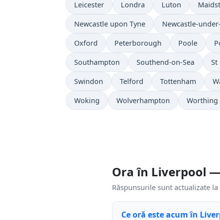
Leicester
Londra
Luton
Maids
Newcastle upon Tyne
Newcastle-under
Oxford
Peterborough
Poole
P
Southampton
Southend-on-Sea
St
Swindon
Telford
Tottenham
Wa
Woking
Wolverhampton
Worthing
Ora în Liverpool 
Răspunsurile sunt actualizate la 
Ce oră este acum în Live