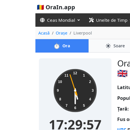
🇷🇴 OraIn.app
Ceas Mondial
Unelte de Timp
Acasă
Orașe
Liverpool
⏱️
☀️
Ora
Soare
Ora
🇬🇧
17:29:58
12
11
1
10
2
Latit
9
3
Popul
8
4
7
5
Țară:
6
17:29:58
Fus o