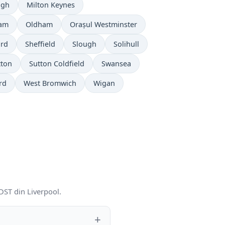
ugh
Milton Keynes
ham
Oldham
Orașul Westminster
ord
Sheffield
Slough
Solihull
tton
Sutton Coldfield
Swansea
rd
West Bromwich
Wigan
 DST din Liverpool.