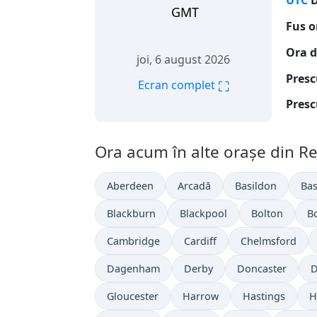
UTC
D
GMT
Fus o
Ora d
joi, 6 august 2026
Presc
⛶
Ecran complet
Presc
Ora acum în alte orașe din Re
Aberdeen
Arcadă
Basildon
Bas
Blackburn
Blackpool
Bolton
B
Cambridge
Cardiff
Chelmsford
Dagenham
Derby
Doncaster
D
Gloucester
Harrow
Hastings
H