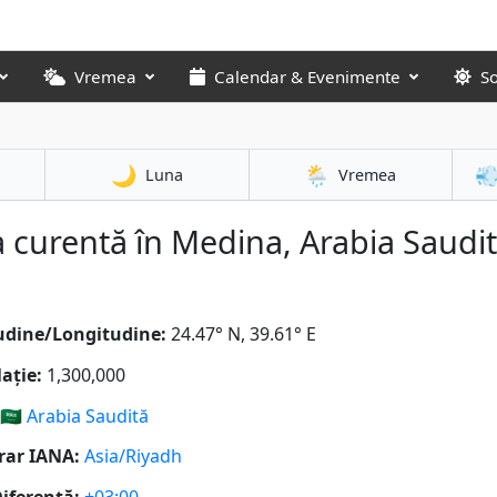
Vremea
Calendar & Evenimente
S
🌙
🌦️

Luna
Vremea
 curentă în Medina, Arabia Saudi
udine/Longitudine:
24.47° N, 39.61° E
ație:
1,300,000
🇸🇦
Arabia Saudită
rar IANA:
Asia/Riyadh