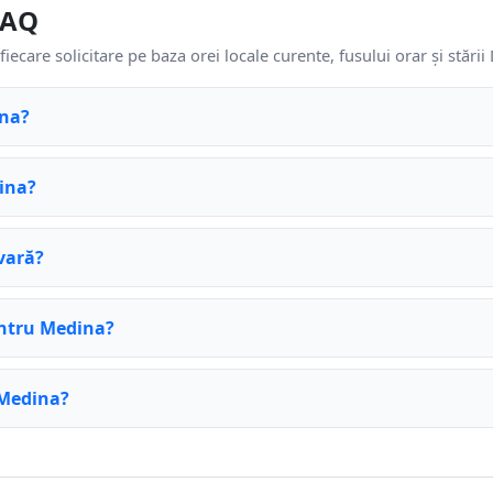
FAQ
fiecare solicitare pe baza orei locale curente, fusului orar și stări
ina?
dina?
vară?
entru Medina?
 Medina?