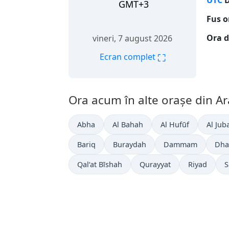
UTC
D
GMT+3
Fus o
Ora d
vineri, 7 august 2026
⛶
Ecran complet
Ora acum în alte orașe din Ar
Abha
Al Bahah
Al Hufūf
Al Jub
Bariq
Buraydah
Dammam
Dha
Qal‘at Bīshah
Qurayyat
Riyad
S