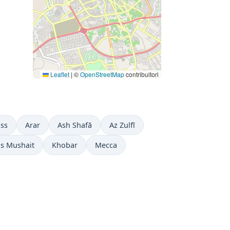
Leaflet
|
©
OpenStreetMap
contribuitori
ass
Arar
Ash Shafā
Az Zulfī
s Mushait
Khobar
Mecca