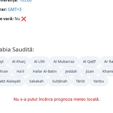
iferență:
+03:00
rar:
GMT+3
e vară:
Nu
❌
abia Saudită:
ayl
Al Kharj
Al Līth
Al Mubarraz
Al Qaţīf
Ar R
hran
Ha'il
Hafar Al-Batin
Jeddah
Jizan
Khami
abt Alalayah
Sakakah
Sulţānah
Tārūt
Yanbu
Nu s-a putut încărca prognoza meteo locală.