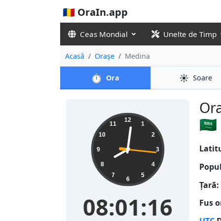
🇷🇴 OraIn.app
Ceas Mondial
Unelte de Timp
Acasă
Orașe
Medina
⏱️
☀️
Ora
Soare
Ora
08:01:16
🇸🇦
12
11
1
10
2
Latit
9
3
8
4
Popul
7
5
6
Țară:
08:01:16
Fus o