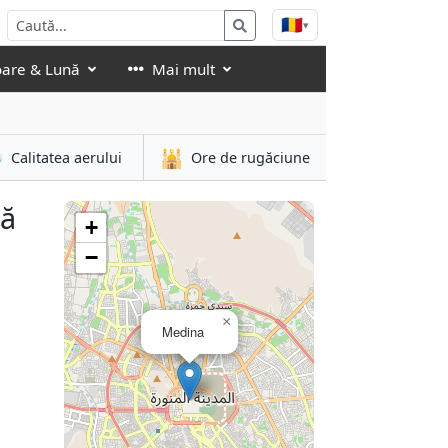
🇷🇴
▾
oare & Lună
Mai mult

🕌
Calitatea aerului
Ore de rugăciune
tă
+
−
×
Medina