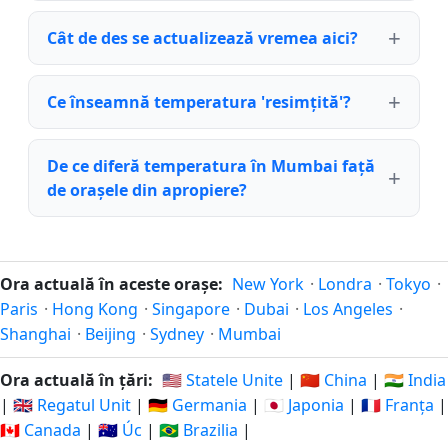
Cât de des se actualizează vremea aici?
Ce înseamnă temperatura 'resimțită'?
De ce diferă temperatura în Mumbai față
de orașele din apropiere?
Ora actuală în aceste orașe:
New York
·
Londra
·
Tokyo
·
Paris
·
Hong Kong
·
Singapore
·
Dubai
·
Los Angeles
·
Shanghai
·
Beijing
·
Sydney
·
Mumbai
Ora actuală în țări:
🇺🇸 Statele Unite
|
🇨🇳 China
|
🇮🇳 India
|
🇬🇧 Regatul Unit
|
🇩🇪 Germania
|
🇯🇵 Japonia
|
🇫🇷 Franța
|
🇨🇦 Canada
|
🇦🇺 Úc
|
🇧🇷 Brazilia
|