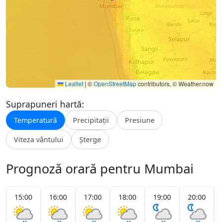
Leaflet
|
©
OpenStreetMap
contributors, © Weather.now
Suprapuneri hartă:
Temperatură
Precipitații
Presiune
Viteza vântului
Șterge
Prognoză orară pentru Mumbai
15:00
16:00
17:00
18:00
19:00
20:00