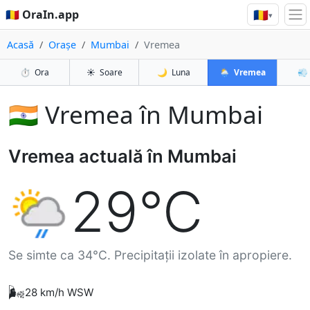
🇷🇴
🇷🇴 OraIn.app
▾
Acasă
Orașe
Mumbai
Vremea
⏱️
Ora
☀️
Soare
🌙
Luna
🌦️
Vremea
💨
🇮🇳 Vremea în Mumbai
Vremea actuală în Mumbai
29°C
Se simte ca 34°C. Precipitații izolate în apropiere.
🌬️
28 km/h WSW