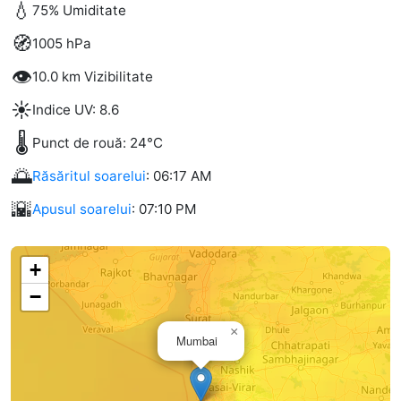
💧
75% Umiditate
🧭
1005 hPa
👁️
10.0 km Vizibilitate
☀️
Indice UV: 8.6
🌡️
Punct de rouă: 24°C
🌅
Răsăritul soarelui
: 06:17 AM
🌇
Apusul soarelui
: 07:10 PM
+
−
×
Mumbai