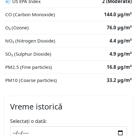
💨 US EPA Index
2 (Moderate)
CO (Carbon Monoxide)
144.0 μg/m³
O₃ (Ozone)
76.0 μg/m³
NO₂ (Nitrogen Dioxide)
4.4 μg/m³
SO₂ (Sulphur Dioxide)
4.9 μg/m³
PM2.5 (Fine particles)
16.8 μg/m³
PM10 (Coarse particles)
33.2 μg/m³
Vreme istorică
Selectați o dată: