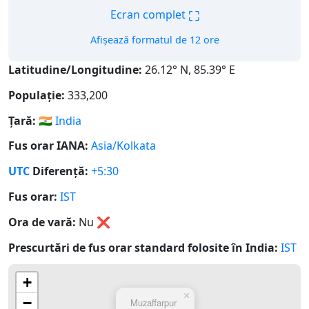
⛶
Ecran complet
Afișează formatul de 12 ore
Latitudine/Longitudine:
26.12° N, 85.39° E
Populație:
333,200
Țară:
🇮🇳
India
Fus orar IANA:
Asia/Kolkata
UTC
Diferență:
+5:30
Fus orar:
IST
Ora de vară:
Nu
❌
Prescurtări de fus orar standard folosite în India:
IST
+
×
−
Muzaffarpur