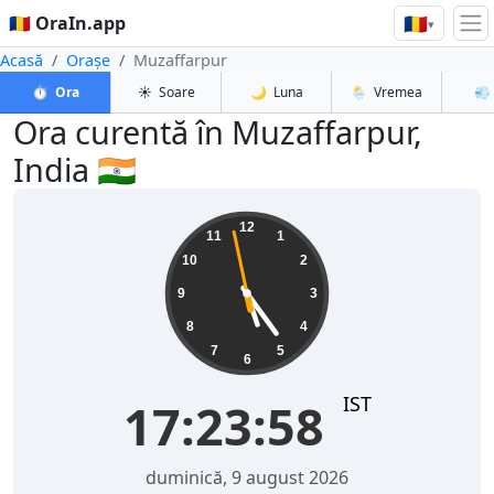
🇷🇴
🇷🇴 OraIn.app
▾
Acasă
Orașe
Muzaffarpur
⏱️
Ora
☀️
Soare
🌙
Luna
🌦️
Vremea
💨
Ora curentă în Muzaffarpur,
India 🇮🇳
17:23:58
12
11
1
10
2
9
3
8
4
7
5
6
IST
17:23:58
duminică, 9 august 2026