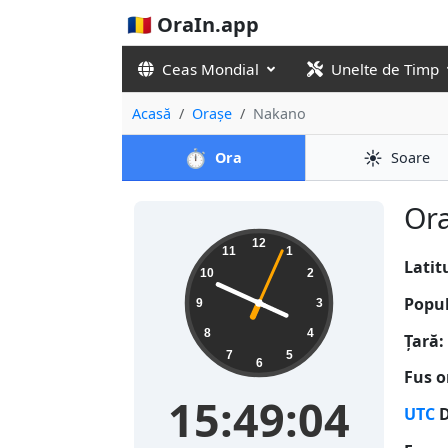
🇷🇴 OraIn.app
Ceas Mondial
Unelte de Timp
Acasă
Orașe
Nakano
⏱️
☀️
Ora
Soare
Ora
15:49:04
12
11
1
Latit
10
2
Popul
9
3
8
4
Țară:
7
5
6
Fus o
15:49:04
UTC
D