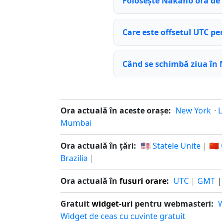
Folosește Nakano ora de
Care este offsetul UTC p
Când se schimbă ziua în
Ora actuală în aceste orașe:
New York
·
Mumbai
Ora actuală în țări:
🇺🇸 Statele Unite
|
🇨
Brazilia
|
Ora actuală în
fusuri orare
:
UTC
|
GMT
Gratuit
widget-uri
pentru webmasteri:
W
Widget de ceas cu cuvinte gratuit