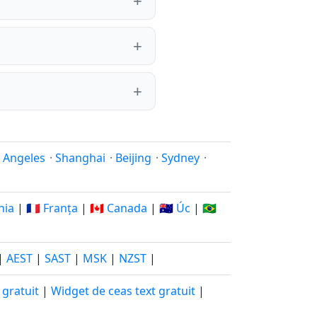
 Angeles
·
Shanghai
·
Beijing
·
Sydney
·
nia
|
🇫🇷 Franța
|
🇨🇦 Canada
|
🇦🇺 Úc
|
🇧🇷
|
AEST
|
SAST
|
MSK
|
NZST
|
 gratuit
|
Widget de ceas text gratuit
|