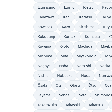
Izumisano
Izumo
Jōetsu
Kado
Kanazawa
Kani
Karatsu
Kariya
Kawasaki
Kazo
Kirishima
Kiryū
Kokubunji
Komaki
Komatsu
K
Kuwana
Kyoto
Machida
Maeba
Mishima
Mită
Miyakonojō
Miy
Nagoya
Naha
Nara-shi
Narita
Nishio
Nobeoka
Noda
Numaz
Ōsaki
Ota
Otaru
Ōtsu
Oy
Sayama
Sendai
Seto
Shimonos
Takarazuka
Takasaki
Takatsuki