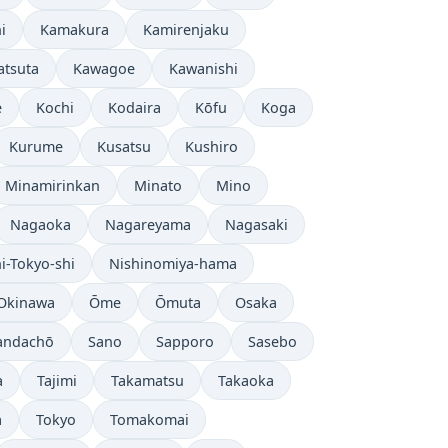
i
Kamakura
Kamirenjaku
atsuta
Kawagoe
Kawanishi
e
Kochi
Kodaira
Kōfu
Koga
Kurume
Kusatsu
Kushiro
Minamirinkan
Minato
Mino
Nagaoka
Nagareyama
Nagasaki
i-Tokyo-shi
Nishinomiya-hama
Okinawa
Ōme
Ōmuta
Osaka
andachō
Sano
Sapporo
Sasebo
a
Tajimi
Takamatsu
Takaoka
a
Tokyo
Tomakomai