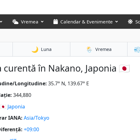
Vremea
Calendar & Evenimente
S
🌙
🌦️

Luna
Vremea
 curentă în Nakano, Japonia 🇯🇵
udine/Longitudine:
35.7° N, 139.67° E
ație:
344,880
🇯🇵
Japonia
rar IANA:
Asia/Tokyo
iferență:
+09:00