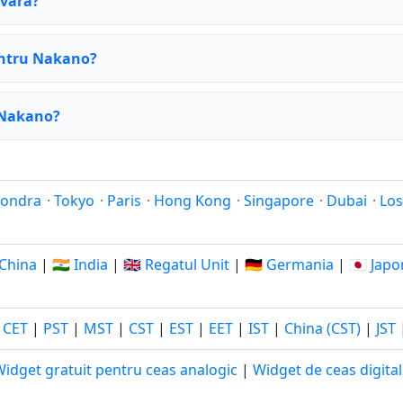
 vară?
entru Nakano?
 Nakano?
Londra
·
Tokyo
·
Paris
·
Hong Kong
·
Singapore
·
Dubai
·
Los
 China
|
🇮🇳 India
|
🇬🇧 Regatul Unit
|
🇩🇪 Germania
|
🇯🇵 Japo
|
CET
|
PST
|
MST
|
CST
|
EST
|
EET
|
IST
|
China (CST)
|
JST
idget gratuit pentru ceas analogic
|
Widget de ceas digital