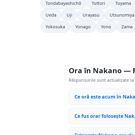
Tondabayashichō
Tottori
Toyama
Ueda
Uji
Urayasu
Utsunomiya
Yokosuka
Yonago
Yono
Zama
Ora în Nakano — 
Răspunsurile sunt actualizate la 
Ce oră este acum în Nak
Ce fus orar folosește Na