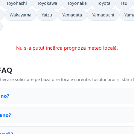
Toyohashi
Toyokawa
Toyonaka
Toyota
Tsu
Wakayama
Yaizu
Yamagata
Yamaguchi
Yam
Nu s-a putut încărca prognoza meteo locală.
FAQ
fiecare solicitare pe baza orei locale curente, fusului orar și stări
ano?
kano?