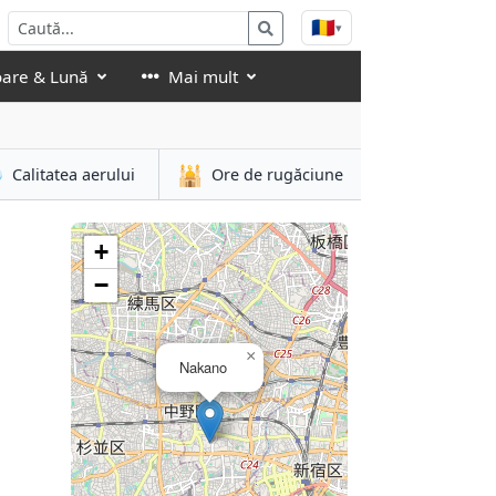
🇷🇴
▾
oare & Lună
Mai mult

🕌
Calitatea aerului
Ore de rugăciune
+
−
×
Nakano