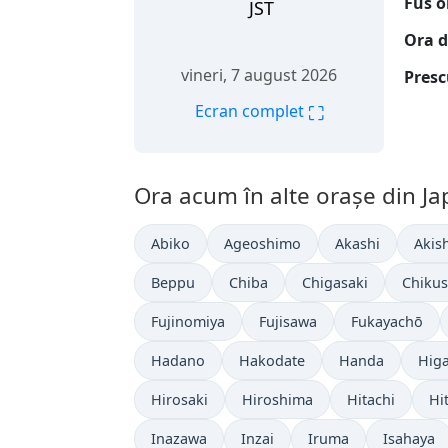
Fus o
JST
Ora d
vineri, 7 august 2026
Presc
⛶
Ecran complet
Ora acum în alte orașe din Ja
Abiko
Ageoshimo
Akashi
Akis
Beppu
Chiba
Chigasaki
Chikus
Fujinomiya
Fujisawa
Fukayachō
Hadano
Hakodate
Handa
Higa
Hirosaki
Hiroshima
Hitachi
Hi
Inazawa
Inzai
Iruma
Isahaya