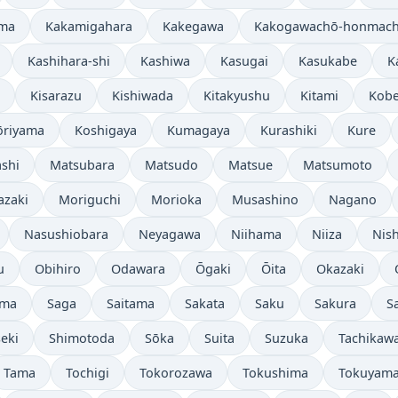
ma
Kakamigahara
Kakegawa
Kakogawachō-honmach
Kashihara-shi
Kashiwa
Kasugai
Kasukabe
K
Kisarazu
Kishiwada
Kitakyushu
Kitami
Kob
ōriyama
Koshigaya
Kumagaya
Kurashiki
Kure
shi
Matsubara
Matsudo
Matsue
Matsumoto
azaki
Moriguchi
Morioka
Musashino
Nagano
Nasushiobara
Neyagawa
Niihama
Niiza
Nish
u
Obihiro
Odawara
Ōgaki
Ōita
Okazaki
ama
Saga
Saitama
Sakata
Saku
Sakura
S
eki
Shimotoda
Sōka
Suita
Suzuka
Tachikaw
Tama
Tochigi
Tokorozawa
Tokushima
Tokuyam