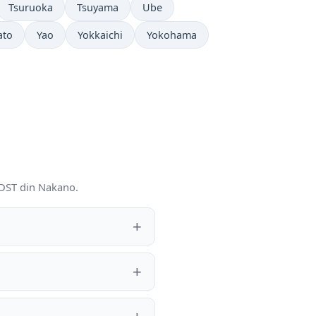
Tsuruoka
Tsuyama
Ube
ato
Yao
Yokkaichi
Yokohama
i DST din Nakano.