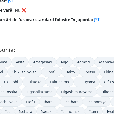
rar:
JST
e vară:
Nu
❌
urtări de fus orar standard folosite în Japonia:
JST
ponia:
hima
Akita
Amagasaki
Anjō
Aomori
Asahika
ei
Chikushino-shi
Chōfu
Daitō
Ebetsu
Ebina
Fukui-shi
Fukuoka
Fukushima
Fukuyama
Gifu-s
shi-ōsaka
Higashikurume
Higashimurayama
Hikone
tachi-Naka
Hōfu
Ibaraki
Ichihara
Ichinomiya
Ise
Isehara
Isesaki
Ishinomaki
Itami
Iwa