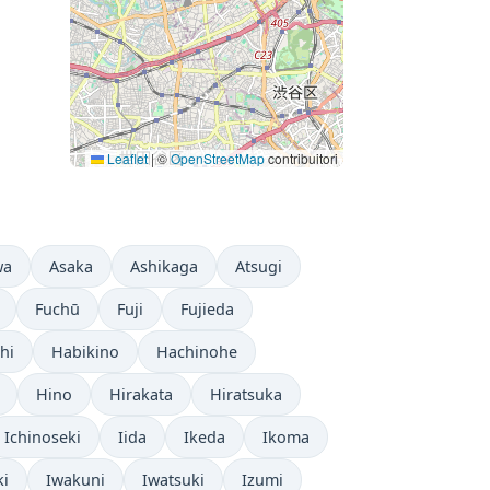
Leaflet
|
©
OpenStreetMap
contribuitori
wa
Asaka
Ashikaga
Atsugi
Fuchū
Fuji
Fujieda
hi
Habikino
Hachinohe
Hino
Hirakata
Hiratsuka
Ichinoseki
Iida
Ikeda
Ikoma
ki
Iwakuni
Iwatsuki
Izumi