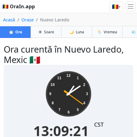
🇷🇴
🇷🇴 OraIn.app
▾
Acasă
Orașe
Nuevo Laredo
⏱️
Ora
☀️
Soare
🌙
Luna
🌦️
Vremea
💨
Ora curentă în Nuevo Laredo,
Mexic 🇲🇽
13:09:21
12
11
1
10
2
9
3
8
4
7
5
6
CST
13:09:21