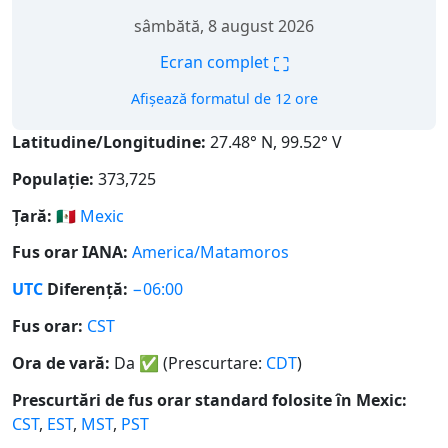
sâmbătă, 8 august 2026
⛶
Ecran complet
Afișează formatul de 12 ore
Latitudine/Longitudine:
27.48° N, 99.52° V
Populație:
373,725
Țară:
🇲🇽
Mexic
Fus orar IANA:
America/Matamoros
UTC
Diferență:
−06:00
Fus orar:
CST
Ora de vară:
Da
✅
(Prescurtare:
CDT
)
Prescurtări de fus orar standard folosite în Mexic:
CST
,
EST
,
MST
,
PST