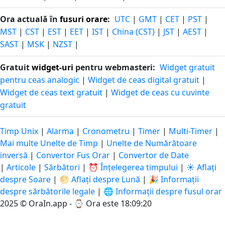
Ora actuală în
fusuri orare
:
UTC
|
GMT
|
CET
|
PST
|
MST
|
CST
|
EST
|
EET
|
IST
|
China (CST)
|
JST
|
AEST
|
SAST
|
MSK
|
NZST
|
Gratuit
widget-uri
pentru webmasteri:
Widget gratuit
pentru ceas analogic
|
Widget de ceas digital gratuit
|
Widget de ceas text gratuit
|
Widget de ceas cu cuvinte
gratuit
Timp Unix
|
Alarma
|
Cronometru
|
Timer
|
Multi-Timer
|
Mai multe Unelte de Timp
|
Unelte de Numărătoare
inversă
|
Convertor Fus Orar
|
Convertor de Date
|
Articole
|
Sărbători
|
⏰ Înțelegerea timpului
|
☀️ Aflați
despre Soare
|
🌕 Aflați despre Lună
|
🎉 Informații
despre sărbătorile legale
|
🌐 Informații despre fusul orar
2025 © OraIn.app - ⌚
Ora este 18:09:21