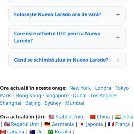
Folosește Nuevo Laredo ora de vară?
Care este offsetul UTC pentru Nuevo
Laredo?
Când se schimbă ziua în Nuevo Laredo?
Ora actuală în aceste orașe:
New York
·
Londra
·
Tokyo
·
Paris
·
Hong Kong
·
Singapore
·
Dubai
·
Los Angeles
·
Shanghai
·
Beijing
·
Sydney
·
Mumbai
Ora actuală în țări:
🇺🇸 Statele Unite
|
🇨🇳 China
|
🇮🇳 India
|
🇬🇧 Regatul Unit
|
🇩🇪 Germania
|
🇯🇵 Japonia
|
🇫🇷 Franța
|
🇨🇦 Canada
|
🇦🇺 Úc
|
🇧🇷 Brazilia
|