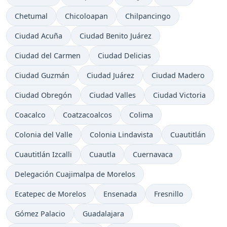
Chetumal
Chicoloapan
Chilpancingo
Ciudad Acuña
Ciudad Benito Juárez
Ciudad del Carmen
Ciudad Delicias
Ciudad Guzmán
Ciudad Juárez
Ciudad Madero
Ciudad Obregón
Ciudad Valles
Ciudad Victoria
Coacalco
Coatzacoalcos
Colima
Colonia del Valle
Colonia Lindavista
Cuautitlán
Cuautitlán Izcalli
Cuautla
Cuernavaca
Delegación Cuajimalpa de Morelos
Ecatepec de Morelos
Ensenada
Fresnillo
Gómez Palacio
Guadalajara