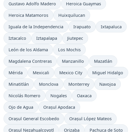
Gustavo Adolfo Madero
Heroica Guaymas
Heroica Matamoros
Huixquilucan
Iguala de la Independencia
Irapuato
Ixtapaluca
Iztacalco
Iztapalapa
Jiutepec
León de los Aldama
Los Mochis
Magdalena Contreras
Manzanillo
Mazatlán
Mérida
Mexicali
Mexico City
Miguel Hidalgo
Minatitlán
Monclova
Monterrey
Navojoa
Nicolás Romero
Nogales
Oaxaca
Ojo de Agua
Orașul Apodaca
Orașul General Escobedo
Orașul López Mateos
Orașul Nezahualcoyotl
Orizaba
Pachuca de Soto