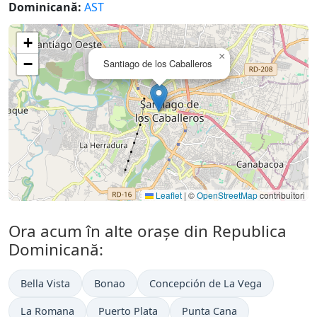
Dominicană:
AST
+
×
−
Santiago de los Caballeros
Leaflet
|
©
OpenStreetMap
contribuitori
Ora acum în alte orașe din Republica
Dominicană:
Bella Vista
Bonao
Concepción de La Vega
La Romana
Puerto Plata
Punta Cana