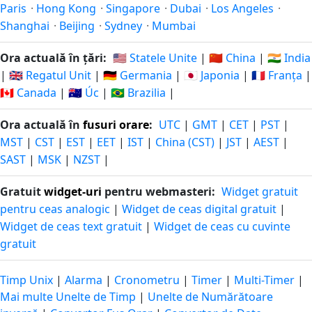
Paris
·
Hong Kong
·
Singapore
·
Dubai
·
Los Angeles
·
Shanghai
·
Beijing
·
Sydney
·
Mumbai
Ora actuală în țări:
🇺🇸 Statele Unite
|
🇨🇳 China
|
🇮🇳 India
|
🇬🇧 Regatul Unit
|
🇩🇪 Germania
|
🇯🇵 Japonia
|
🇫🇷 Franța
|
🇨🇦 Canada
|
🇦🇺 Úc
|
🇧🇷 Brazilia
|
Ora actuală în
fusuri orare
:
UTC
|
GMT
|
CET
|
PST
|
MST
|
CST
|
EST
|
EET
|
IST
|
China (CST)
|
JST
|
AEST
|
SAST
|
MSK
|
NZST
|
Gratuit
widget-uri
pentru webmasteri:
Widget gratuit
pentru ceas analogic
|
Widget de ceas digital gratuit
|
Widget de ceas text gratuit
|
Widget de ceas cu cuvinte
gratuit
Timp Unix
|
Alarma
|
Cronometru
|
Timer
|
Multi-Timer
|
Mai multe Unelte de Timp
|
Unelte de Numărătoare