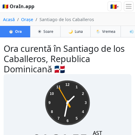
🇷🇴
🇷🇴 OraIn.app
▾
Acasă
Orașe
Santiago de los Caballeros
⏱️
Ora
☀️
Soare
🌙
Luna
🌦️
Vremea
💨
Ora curentă în Santiago de los
Caballeros, Republica
Dominicană 🇩🇴
01:31:56
12
11
1
10
2
9
3
8
4
7
5
6
AST