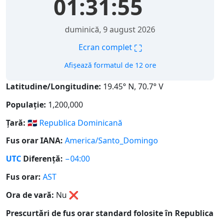
01:31:56
duminică, 9 august 2026
⛶
Ecran complet
Afișează formatul de 12 ore
Latitudine/Longitudine:
19.45° N, 70.7° V
Populație:
1,200,000
Țară:
🇩🇴
Republica Dominicană
Fus orar IANA:
America/Santo_Domingo
UTC
Diferență:
−04:00
Fus orar:
AST
Ora de vară:
Nu
❌
Prescurtări de fus orar standard folosite în Republica