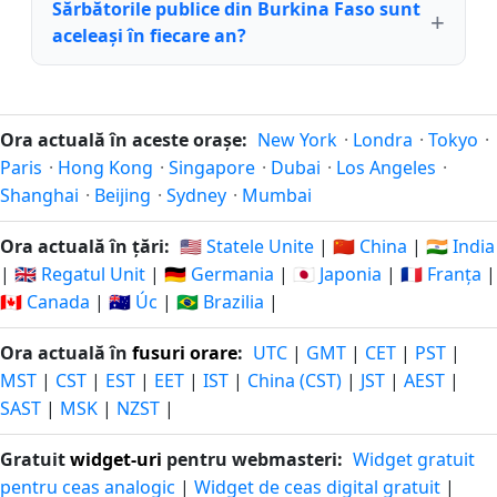
Sărbătorile publice din Burkina Faso sunt
aceleași în fiecare an?
Ora actuală în aceste orașe:
New York
·
Londra
·
Tokyo
·
Paris
·
Hong Kong
·
Singapore
·
Dubai
·
Los Angeles
·
Shanghai
·
Beijing
·
Sydney
·
Mumbai
Ora actuală în țări:
🇺🇸 Statele Unite
|
🇨🇳 China
|
🇮🇳 India
|
🇬🇧 Regatul Unit
|
🇩🇪 Germania
|
🇯🇵 Japonia
|
🇫🇷 Franța
|
🇨🇦 Canada
|
🇦🇺 Úc
|
🇧🇷 Brazilia
|
Ora actuală în
fusuri orare
:
UTC
|
GMT
|
CET
|
PST
|
MST
|
CST
|
EST
|
EET
|
IST
|
China (CST)
|
JST
|
AEST
|
SAST
|
MSK
|
NZST
|
Gratuit
widget-uri
pentru webmasteri:
Widget gratuit
pentru ceas analogic
|
Widget de ceas digital gratuit
|