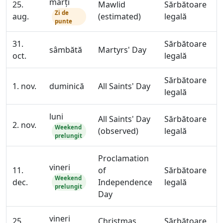
marți
25.
Mawlid
Sărbătoare
Zi de
aug.
(estimated)
legală
punte
31.
Sărbătoare
sâmbătă
Martyrs' Day
oct.
legală
Sărbătoare
1. nov.
duminică
All Saints' Day
legală
luni
All Saints' Day
Sărbătoare
2. nov.
Weekend
(observed)
legală
prelungit
Proclamation
vineri
11.
of
Sărbătoare
Weekend
dec.
Independence
legală
prelungit
Day
vineri
25.
Christmas
Sărbătoare