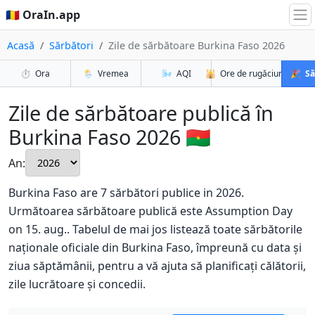
🇷🇴 OraIn.app
Acasă
Sărbători
Zile de sărbătoare Burkina Faso 2026
⏱️
Ora
🌦️
Vremea
🌬️
AQI
🕌
Ore de rugăciune
🎉
Să
Zile de sărbătoare publică în
Burkina Faso 2026 🇧🇫
An:
Burkina Faso are 7 sărbători publice in 2026.
Următoarea sărbătoare publică este Assumption Day
on 15. aug.. Tabelul de mai jos listează toate sărbătorile
naționale oficiale din Burkina Faso, împreună cu data și
ziua săptămânii, pentru a vă ajuta să planificați călătorii,
zile lucrătoare și concedii.