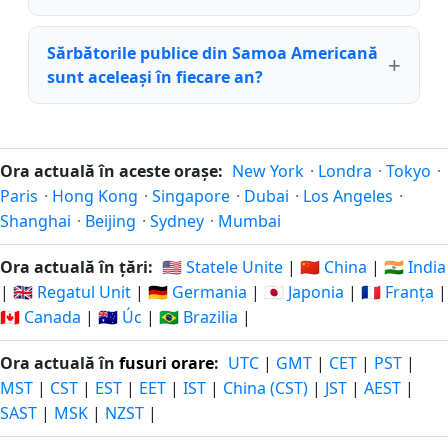
Sărbătorile publice din Samoa Americană
sunt aceleași în fiecare an?
Ora actuală în aceste orașe:
New York
·
Londra
·
Tokyo
·
Paris
·
Hong Kong
·
Singapore
·
Dubai
·
Los Angeles
·
Shanghai
·
Beijing
·
Sydney
·
Mumbai
Ora actuală în țări:
🇺🇸 Statele Unite
|
🇨🇳 China
|
🇮🇳 India
|
🇬🇧 Regatul Unit
|
🇩🇪 Germania
|
🇯🇵 Japonia
|
🇫🇷 Franța
|
🇨🇦 Canada
|
🇦🇺 Úc
|
🇧🇷 Brazilia
|
Ora actuală în
fusuri orare
:
UTC
|
GMT
|
CET
|
PST
|
MST
|
CST
|
EST
|
EET
|
IST
|
China (CST)
|
JST
|
AEST
|
SAST
|
MSK
|
NZST
|