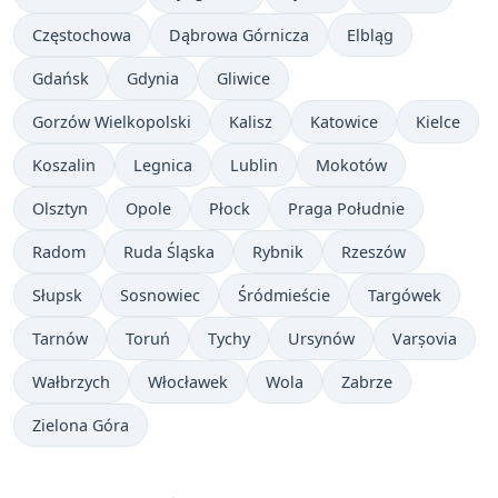
Częstochowa
Dąbrowa Górnicza
Elbląg
Gdańsk
Gdynia
Gliwice
Gorzów Wielkopolski
Kalisz
Katowice
Kielce
Koszalin
Legnica
Lublin
Mokotów
Olsztyn
Opole
Płock
Praga Południe
Radom
Ruda Śląska
Rybnik
Rzeszów
Słupsk
Sosnowiec
Śródmieście
Targówek
Tarnów
Toruń
Tychy
Ursynów
Varșovia
Wałbrzych
Włocławek
Wola
Zabrze
Zielona Góra