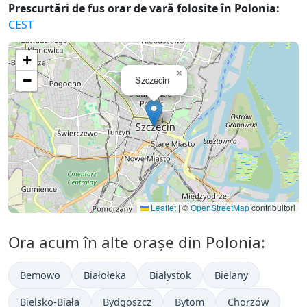
Prescurtări de fus orar de vară folosite în Polonia:
CEST
+
×
−
Szczecin
Leaflet
|
©
OpenStreetMap
contribuitori
Ora acum în alte orașe din Polonia:
Bemowo
Białołeka
Białystok
Bielany
Bielsko-Biała
Bydgoszcz
Bytom
Chorzów