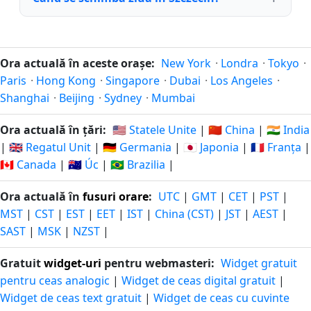
Ora actuală în aceste orașe:
New York
·
Londra
·
Tokyo
·
Paris
·
Hong Kong
·
Singapore
·
Dubai
·
Los Angeles
·
Shanghai
·
Beijing
·
Sydney
·
Mumbai
Ora actuală în țări:
🇺🇸 Statele Unite
|
🇨🇳 China
|
🇮🇳 India
|
🇬🇧 Regatul Unit
|
🇩🇪 Germania
|
🇯🇵 Japonia
|
🇫🇷 Franța
|
🇨🇦 Canada
|
🇦🇺 Úc
|
🇧🇷 Brazilia
|
Ora actuală în
fusuri orare
:
UTC
|
GMT
|
CET
|
PST
|
MST
|
CST
|
EST
|
EET
|
IST
|
China (CST)
|
JST
|
AEST
|
SAST
|
MSK
|
NZST
|
Gratuit
widget-uri
pentru webmasteri:
Widget gratuit
pentru ceas analogic
|
Widget de ceas digital gratuit
|
Widget de ceas text gratuit
|
Widget de ceas cu cuvinte