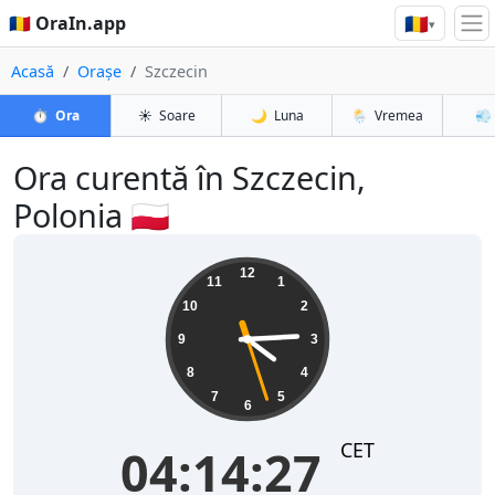
🇷🇴
🇷🇴 OraIn.app
▾
Acasă
Orașe
Szczecin
⏱️
Ora
☀️
Soare
🌙
Luna
🌦️
Vremea
💨
Ora curentă în Szczecin,
Polonia 🇵🇱
04:14:27
12
11
1
10
2
9
3
8
4
7
5
6
CET
04:14:27