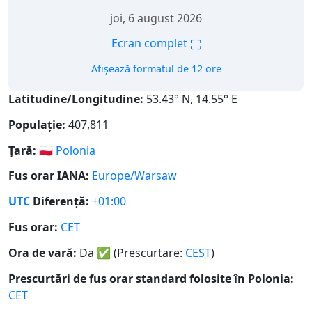
joi, 6 august 2026
⛶
Ecran complet
Afișează formatul de 12 ore
Latitudine/Longitudine:
53.43° N, 14.55° E
Populație:
407,811
Țară:
🇵🇱
Polonia
Fus orar IANA:
Europe/Warsaw
UTC
Diferență:
+01:00
Fus orar:
CET
Ora de vară:
Da
✅
(Prescurtare:
CEST
)
Prescurtări de fus orar standard folosite în Polonia:
CET