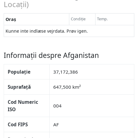
Locații)
Oraș
Condiție
Temp.
Kunne inte indlæse vejrdata. Prøv igen.
Informații despre Afganistan
Populație
37,172,386
Suprafață
647,500 km²
Cod Numeric
004
ISO
Cod FIPS
AF