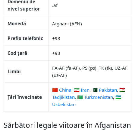
Domeniu de
.af
nivel superior
Monedă
Afghani (AFN)
Prefix telefonic
+93
Cod țară
+93
FA-AF (fa-AF), PS (ps), TK (tk), UZ-AF
Limbi
(uz-AF)
🇨🇳 China
,
🇮🇷 Iran
,
🇵🇰 Pakistan
,
🇹🇯
Țări învecinate
Tadjikistan
,
🇹🇲 Turkmenistan
,
🇺🇿
Uzbekistan
Sărbători legale viitoare în Afganistan