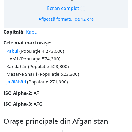
⛶
Ecran complet
Afișează formatul de 12 ore
Capitală:
Kabul
Cele mai mari orașe:
Kabul
(Populație 4,273,000)
Herāt (Populație 574,300)
Kandahār (Populație 523,300)
Mazār-e Sharīf (Populație 523,300)
Jalālābād
(Populație 271,900)
ISO Alpha-2:
AF
ISO Alpha-3:
AFG
Orașe principale din Afganistan