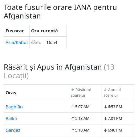
Toate fusurile orare IANA pentru
Afganistan
Fus orar
Ora curentă
Asia/Kabul
sâm.
16:54
Răsărit și Apus în Afganistan
(
13
Locații)
↑ Răsăritul
↓ Apusul
Oraș
soarelui
soarelui
↑
↓
Baghlān
5:07 AM
6:53 PM
↑
↓
Balkh
5:13 AM
7:01 PM
↑
↓
Gardez
5:10 AM
6:46 PM