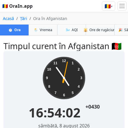
🇷🇴
🇷🇴 OraIn.app
▾
Acasă
Țări
Ora în Afganistan
⏱️
Ora
🌦️
Vremea
🌬️
AQI
🕌
Ore de rugăciune
🎉
Să
Timpul curent în Afganistan 🇦🇫
12
11
1
10
2
9
3
8
4
7
5
6
+0430
16:54:03
sâmbătă, 8 august 2026