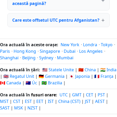
această pagină?
Care este offsetul UTC pentru Afganistan?
Ora actuală în aceste orașe:
New York
·
Londra
·
Tokyo
·
Paris
·
Hong Kong
·
Singapore
·
Dubai
·
Los Angeles
·
Shanghai
·
Beijing
·
Sydney
·
Mumbai
Ora actuală în țări:
🇺🇸 Statele Unite
|
🇨🇳 China
|
🇮🇳 India
|
🇬🇧 Regatul Unit
|
🇩🇪 Germania
|
🇯🇵 Japonia
|
🇫🇷 Franța
|
🇨🇦 Canada
|
🇦🇺 Úc
|
🇧🇷 Brazilia
|
Ora actuală în
fusuri orare
:
UTC
|
GMT
|
CET
|
PST
|
MST
|
CST
|
EST
|
EET
|
IST
|
China (CST)
|
JST
|
AEST
|
SAST
|
MSK
|
NZST
|