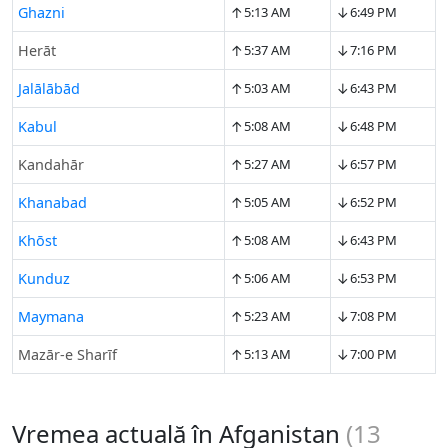
↑
↓
Ghazni
5:13 AM
6:49 PM
↑
↓
Herāt
5:37 AM
7:16 PM
↑
↓
Jalālābād
5:03 AM
6:43 PM
↑
↓
Kabul
5:08 AM
6:48 PM
↑
↓
Kandahār
5:27 AM
6:57 PM
↑
↓
Khanabad
5:05 AM
6:52 PM
↑
↓
Khōst
5:08 AM
6:43 PM
↑
↓
Kunduz
5:06 AM
6:53 PM
↑
↓
Maymana
5:23 AM
7:08 PM
↑
↓
Mazār-e Sharīf
5:13 AM
7:00 PM
Vremea actuală în Afganistan
(
13