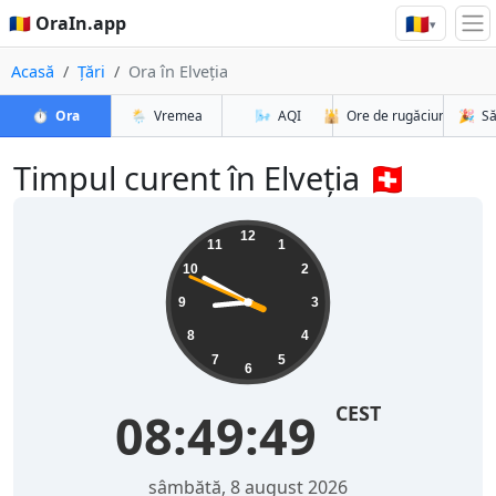
🇷🇴
🇷🇴 OraIn.app
▾
Acasă
Țări
Ora în Elveția
⏱️
Ora
🌦️
Vremea
🌬️
AQI
🕌
Ore de rugăciune
🎉
Să
Timpul curent în Elveția 🇨🇭
12
11
1
10
2
9
3
8
4
7
5
6
CEST
08:49:49
sâmbătă, 8 august 2026