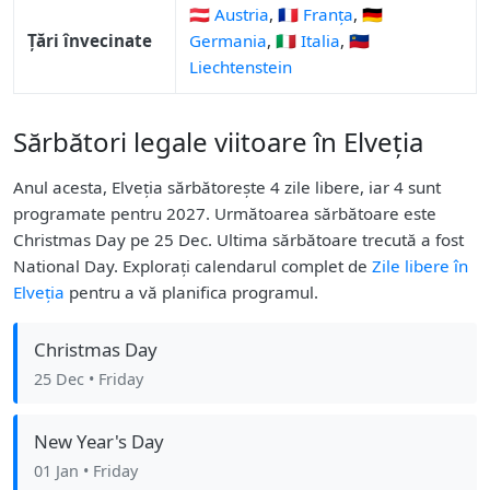
🇦🇹 Austria
,
🇫🇷 Franța
,
🇩🇪
Țări învecinate
Germania
,
🇮🇹 Italia
,
🇱🇮
Liechtenstein
Sărbători legale viitoare în Elveția
Anul acesta, Elveția sărbătorește 4 zile libere, iar 4 sunt
programate pentru 2027. Următoarea sărbătoare este
Christmas Day pe 25 Dec. Ultima sărbătoare trecută a fost
National Day. Explorați calendarul complet de
Zile libere în
Elveția
pentru a vă planifica programul.
Christmas Day
25 Dec
• Friday
New Year's Day
01 Jan
• Friday