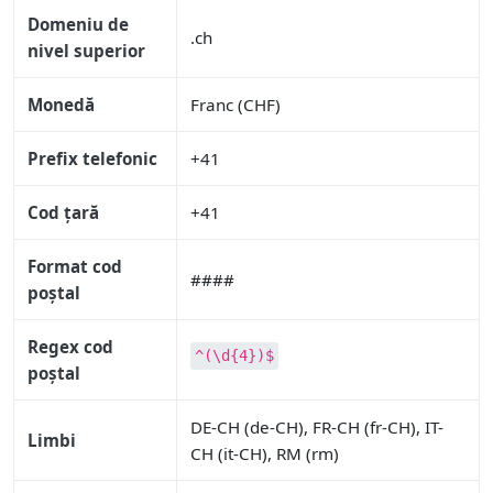
Domeniu de
.ch
nivel superior
Monedă
Franc (CHF)
Prefix telefonic
+41
Cod țară
+41
Format cod
####
poștal
Regex cod
^(\d{4})$
poștal
DE-CH (de-CH), FR-CH (fr-CH), IT-
Limbi
CH (it-CH), RM (rm)