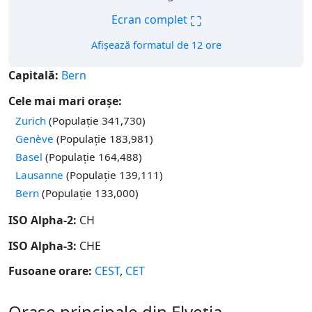
⛶
Ecran complet
Afișează formatul de 12 ore
Capitală:
Bern
Cele mai mari orașe:
Zurich
(Populație 341,730)
Genève
(Populație 183,981)
Basel
(Populație 164,488)
Lausanne
(Populație 139,111)
Bern
(Populație 133,000)
ISO Alpha-2:
CH
ISO Alpha-3:
CHE
Fusoane orare:
CEST
,
CET
Orașe principale din Elveția