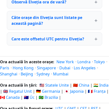
Observă Elveția ora de vară?
Câte orașe din Elveția sunt listate pe
această pagină?
Care este offsetul UTC pentru Elveția?
Ora actuală în aceste orașe:
New York
·
Londra
·
Tokyo
·
Paris
·
Hong Kong
·
Singapore
·
Dubai
·
Los Angeles
·
Shanghai
·
Beijing
·
Sydney
·
Mumbai
Ora actuală în țări:
🇺🇸 Statele Unite
|
🇨🇳 China
|
🇮🇳 India
|
🇬🇧 Regatul Unit
|
🇩🇪 Germania
|
🇯🇵 Japonia
|
🇫🇷 Franța
|
🇨🇦 Canada
|
🇦🇺 Úc
|
🇧🇷 Brazilia
|
Ora actuală în
fusuri orare
:
UTC
|
GMT
|
CET
|
PST
|