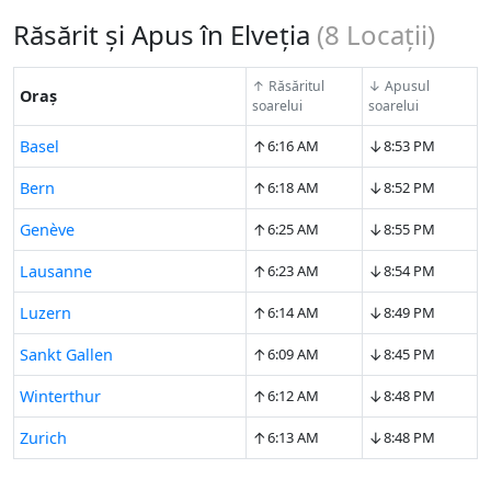
Răsărit și Apus în Elveția
(
8
Locații)
↑ Răsăritul
↓ Apusul
Oraș
soarelui
soarelui
↑
↓
Basel
6:16 AM
8:53 PM
↑
↓
Bern
6:18 AM
8:52 PM
↑
↓
Genève
6:25 AM
8:55 PM
↑
↓
Lausanne
6:23 AM
8:54 PM
↑
↓
Luzern
6:14 AM
8:49 PM
↑
↓
Sankt Gallen
6:09 AM
8:45 PM
↑
↓
Winterthur
6:12 AM
8:48 PM
↑
↓
Zurich
6:13 AM
8:48 PM