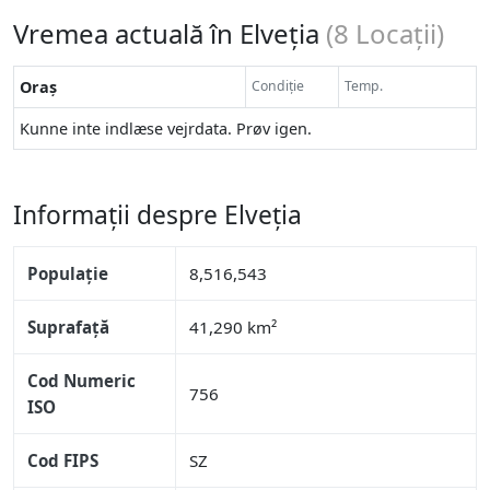
Vremea actuală în Elveția
(
8
Locații)
Oraș
Condiție
Temp.
Kunne inte indlæse vejrdata. Prøv igen.
Informații despre Elveția
Populație
8,516,543
Suprafață
41,290 km²
Cod Numeric
756
ISO
Cod FIPS
SZ