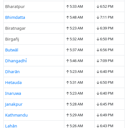
↑
↓
Bharatpur
5:33 AM
6:52 PM
↑
↓
Bhimdatta
5:48 AM
7:11 PM
↑
↓
Biratnagar
5:23 AM
6:39 PM
↑
↓
Birgañj
5:32 AM
6:50 PM
↑
↓
Butwāl
5:37 AM
6:56 PM
↑
↓
Dhangaḍhi̇̄
5:46 AM
7:09 PM
↑
↓
Dharān
5:23 AM
6:40 PM
↑
↓
Hetauda
5:31 AM
6:50 PM
↑
↓
Inaruwa
5:23 AM
6:40 PM
↑
↓
Janakpur
5:28 AM
6:45 PM
↑
↓
Kathmandu
5:29 AM
6:49 PM
↑
↓
Lahān
5:26 AM
6:43 PM