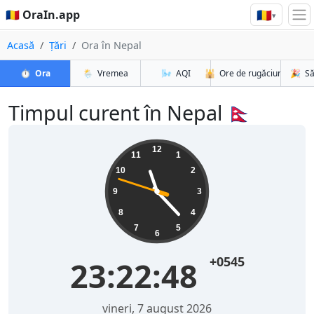
🇷🇴
🇷🇴 OraIn.app
▾
Acasă
Țări
Ora în Nepal
⏱️
Ora
🌦️
Vremea
🌬️
AQI
🕌
Ore de rugăciune
🎉
Să
Timpul curent în Nepal 🇳🇵
12
11
1
10
2
9
3
8
4
7
5
6
+0545
23:22:48
vineri, 7 august 2026