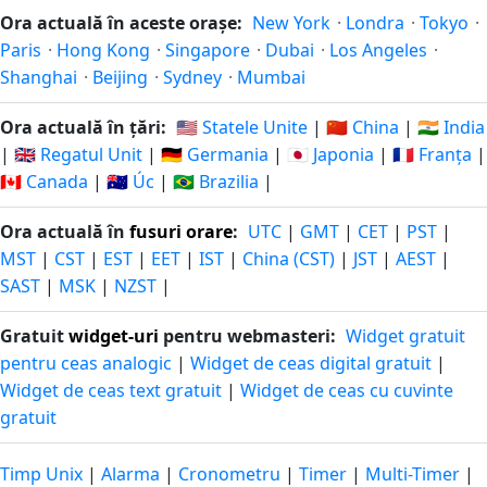
Ora actuală în aceste orașe:
New York
·
Londra
·
Tokyo
·
Paris
·
Hong Kong
·
Singapore
·
Dubai
·
Los Angeles
·
Shanghai
·
Beijing
·
Sydney
·
Mumbai
Ora actuală în țări:
🇺🇸 Statele Unite
|
🇨🇳 China
|
🇮🇳 India
|
🇬🇧 Regatul Unit
|
🇩🇪 Germania
|
🇯🇵 Japonia
|
🇫🇷 Franța
|
🇨🇦 Canada
|
🇦🇺 Úc
|
🇧🇷 Brazilia
|
Ora actuală în
fusuri orare
:
UTC
|
GMT
|
CET
|
PST
|
MST
|
CST
|
EST
|
EET
|
IST
|
China (CST)
|
JST
|
AEST
|
SAST
|
MSK
|
NZST
|
Gratuit
widget-uri
pentru webmasteri:
Widget gratuit
pentru ceas analogic
|
Widget de ceas digital gratuit
|
Widget de ceas text gratuit
|
Widget de ceas cu cuvinte
gratuit
Timp Unix
|
Alarma
|
Cronometru
|
Timer
|
Multi-Timer
|