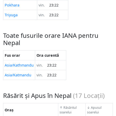
Pokhara
vin.
23:22
Triyuga
vin.
23:22
Toate fusurile orare IANA pentru
Nepal
Fus orar
Ora curentă
Asia/Kathmandu
vin.
23:22
Asia/Katmandu
vin.
23:22
Răsărit și Apus în Nepal
(
17
Locații)
↑ Răsăritul
↓ Apusul
Oraș
soarelui
soarelui