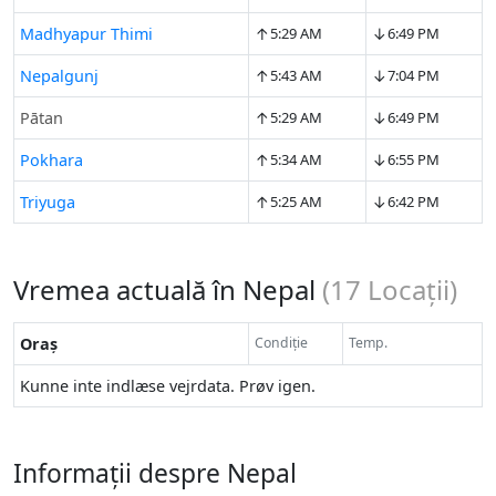
↑
↓
Madhyapur Thimi
5:29 AM
6:49 PM
↑
↓
Nepalgunj
5:43 AM
7:04 PM
↑
↓
Pātan
5:29 AM
6:49 PM
↑
↓
Pokhara
5:34 AM
6:55 PM
↑
↓
Triyuga
5:25 AM
6:42 PM
Vremea actuală în Nepal
(
17
Locații)
Oraș
Condiție
Temp.
Kunne inte indlæse vejrdata. Prøv igen.
Informații despre Nepal