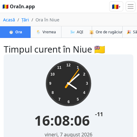
🇷🇴
🇷🇴 OraIn.app
▾
Acasă
Țări
Ora în Niue
⏱️
Ora
🌦️
Vremea
🌬️
AQI
🕌
Ore de rugăciune
🎉
Să
Timpul curent în Niue 🇳🇺
12
11
1
10
2
9
3
8
4
7
5
6
-11
16:08:06
vineri, 7 august 2026