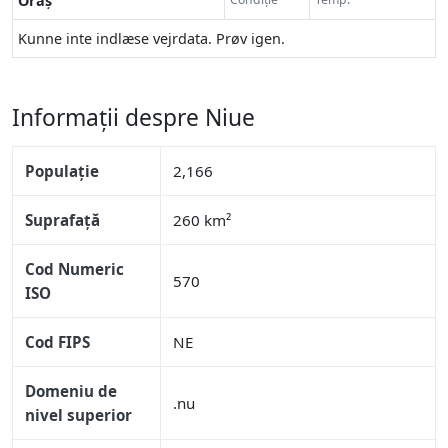
Oraș
Kunne inte indlæse vejrdata. Prøv igen.
Informații despre Niue
Populație
2,166
Suprafață
260 km²
Cod Numeric
570
ISO
Cod FIPS
NE
Domeniu de
.nu
nivel superior