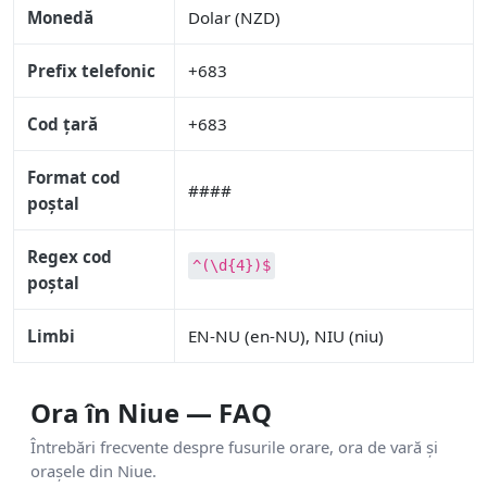
Monedă
Dolar (NZD)
Prefix telefonic
+683
Cod țară
+683
Format cod
####
poștal
Regex cod
^(\d{4})$
poștal
Limbi
EN-NU (en-NU), NIU (niu)
Ora în Niue — FAQ
Întrebări frecvente despre fusurile orare, ora de vară și
orașele din Niue.