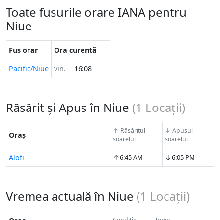
Toate fusurile orare IANA pentru
Niue
Fus orar
Ora curentă
Pacific/Niue
vin.
16:08
Răsărit și Apus în Niue
(
1
Locații)
↑ Răsăritul
↓ Apusul
Oraș
soarelui
soarelui
↑
↓
Alofi
6:45 AM
6:05 PM
Vremea actuală în Niue
(
1
Locații)
Condiție
Temp.