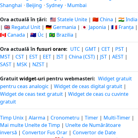
Shanghai
·
Beijing
·
Sydney
·
Mumbai
Ora actuală în țări:
🇺🇸 Statele Unite
|
🇨🇳 China
|
🇮🇳 India
|
🇬🇧 Regatul Unit
|
🇩🇪 Germania
|
🇯🇵 Japonia
|
🇫🇷 Franța
|
🇨🇦 Canada
|
🇦🇺 Úc
|
🇧🇷 Brazilia
|
Ora actuală în
fusuri orare
:
UTC
|
GMT
|
CET
|
PST
|
MST
|
CST
|
EST
|
EET
|
IST
|
China (CST)
|
JST
|
AEST
|
SAST
|
MSK
|
NZST
|
Gratuit
widget-uri
pentru webmasteri:
Widget gratuit
pentru ceas analogic
|
Widget de ceas digital gratuit
|
Widget de ceas text gratuit
|
Widget de ceas cu cuvinte
gratuit
Timp Unix
|
Alarma
|
Cronometru
|
Timer
|
Multi-Timer
|
Mai multe Unelte de Timp
|
Unelte de Numărătoare
inversă
|
Convertor Fus Orar
|
Convertor de Date