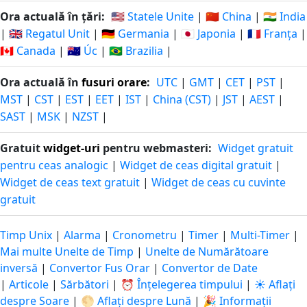
Ora actuală în țări:
🇺🇸 Statele Unite
|
🇨🇳 China
|
🇮🇳 India
|
🇬🇧 Regatul Unit
|
🇩🇪 Germania
|
🇯🇵 Japonia
|
🇫🇷 Franța
|
🇨🇦 Canada
|
🇦🇺 Úc
|
🇧🇷 Brazilia
|
Ora actuală în
fusuri orare
:
UTC
|
GMT
|
CET
|
PST
|
MST
|
CST
|
EST
|
EET
|
IST
|
China (CST)
|
JST
|
AEST
|
SAST
|
MSK
|
NZST
|
Gratuit
widget-uri
pentru webmasteri:
Widget gratuit
pentru ceas analogic
|
Widget de ceas digital gratuit
|
Widget de ceas text gratuit
|
Widget de ceas cu cuvinte
gratuit
Timp Unix
|
Alarma
|
Cronometru
|
Timer
|
Multi-Timer
|
Mai multe Unelte de Timp
|
Unelte de Numărătoare
inversă
|
Convertor Fus Orar
|
Convertor de Date
|
Articole
|
Sărbători
|
⏰ Înțelegerea timpului
|
☀️ Aflați
despre Soare
|
🌕 Aflați despre Lună
|
🎉 Informații