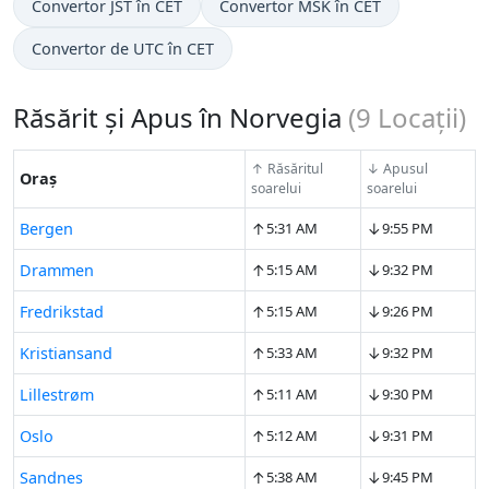
Convertor JST în CET
Convertor MSK în CET
Convertor de UTC în CET
Răsărit și Apus în Norvegia
(
9
Locații)
↑ Răsăritul
↓ Apusul
Oraș
soarelui
soarelui
↑
↓
Bergen
5:31 AM
9:55 PM
↑
↓
Drammen
5:15 AM
9:32 PM
↑
↓
Fredrikstad
5:15 AM
9:26 PM
↑
↓
Kristiansand
5:33 AM
9:32 PM
↑
↓
Lillestrøm
5:11 AM
9:30 PM
↑
↓
Oslo
5:12 AM
9:31 PM
↑
↓
Sandnes
5:38 AM
9:45 PM