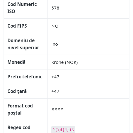
Cod Numeric
578
ISO
Cod FIPS
NO
Domeniu de
.no
nivel superior
Monedă
Krone (NOK)
Prefix telefonic
+47
Cod țară
+47
Format cod
####
poștal
Regex cod
^(\d{4})$