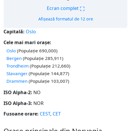
⛶
Ecran complet
Afișează formatul de 12 ore
Capitală:
Oslo
Cele mai mari orașe:
Oslo
(Populație 690,000)
Bergen
(Populație 285,911)
Trondheim
(Populație 212,660)
Stavanger
(Populație 144,877)
Drammen
(Populație 103,007)
ISO Alpha-2:
NO
ISO Alpha-3:
NOR
Fusoane orare:
CEST
,
CET
Orașe principale din Norvegia