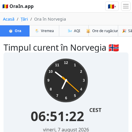
🇷🇴
🇷🇴 OraIn.app
▾
Acasă
Țări
Ora în Norvegia
⏱️
Ora
🌦️
Vremea
🌬️
AQI
🕌
Ore de rugăciune
🎉
Să
Timpul curent în Norvegia 🇳🇴
12
11
1
10
2
9
3
8
4
7
5
6
CEST
06:51:23
vineri, 7 august 2026