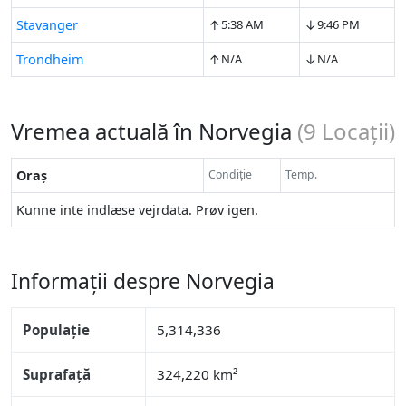
↑
↓
Stavanger
5:38 AM
9:46 PM
↑
↓
Trondheim
N/A
N/A
Vremea actuală în Norvegia
(
9
Locații)
Oraș
Condiție
Temp.
Kunne inte indlæse vejrdata. Prøv igen.
Informații despre Norvegia
Populație
5,314,336
Suprafață
324,220 km²