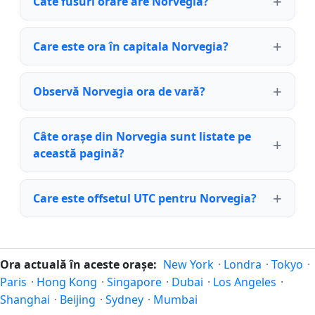
Câte fusuri orare are Norvegia?
Care este ora în capitala Norvegia?
Observă Norvegia ora de vară?
Câte orașe din Norvegia sunt listate pe
această pagină?
Care este offsetul UTC pentru Norvegia?
Ora actuală în aceste orașe:
New York
·
Londra
·
Tokyo
·
Paris
·
Hong Kong
·
Singapore
·
Dubai
·
Los Angeles
·
Shanghai
·
Beijing
·
Sydney
·
Mumbai