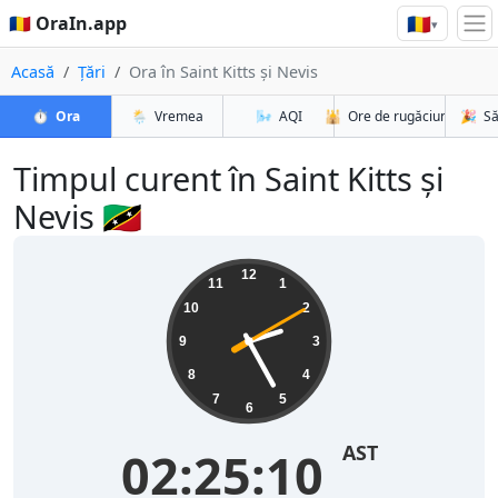
🇷🇴
🇷🇴 OraIn.app
▾
Acasă
Țări
Ora în Saint Kitts și Nevis
⏱️
Ora
🌦️
Vremea
🌬️
AQI
🕌
Ore de rugăciune
🎉
Să
Timpul curent în Saint Kitts și
Nevis 🇰🇳
12
11
1
10
2
9
3
8
4
7
5
6
AST
02:25:11