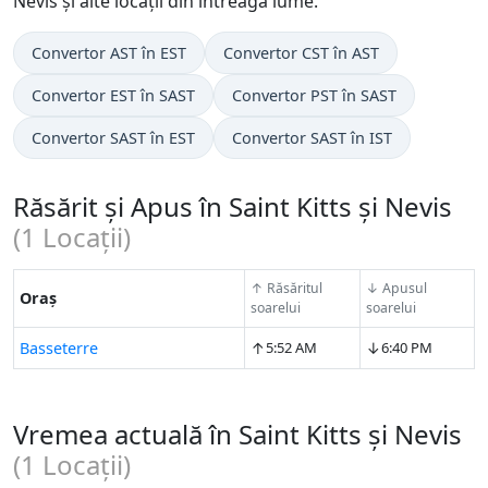
Nevis și alte locații din întreaga lume.
Convertor AST în EST
Convertor CST în AST
Convertor EST în SAST
Convertor PST în SAST
Convertor SAST în EST
Convertor SAST în IST
Răsărit și Apus în Saint Kitts și Nevis
(
1
Locații)
↑ Răsăritul
↓ Apusul
Oraș
soarelui
soarelui
↑
↓
Basseterre
5:52 AM
6:40 PM
Vremea actuală în Saint Kitts și Nevis
(
1
Locații)