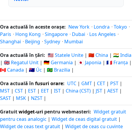
Ora actuală în aceste orașe:
New York
·
Londra
·
Tokyo
·
Paris
·
Hong Kong
·
Singapore
·
Dubai
·
Los Angeles
·
Shanghai
·
Beijing
·
Sydney
·
Mumbai
Ora actuală în țări:
🇺🇸 Statele Unite
|
🇨🇳 China
|
🇮🇳 India
|
🇬🇧 Regatul Unit
|
🇩🇪 Germania
|
🇯🇵 Japonia
|
🇫🇷 Franța
|
🇨🇦 Canada
|
🇦🇺 Úc
|
🇧🇷 Brazilia
|
Ora actuală în
fusuri orare
:
UTC
|
GMT
|
CET
|
PST
|
MST
|
CST
|
EST
|
EET
|
IST
|
China (CST)
|
JST
|
AEST
|
SAST
|
MSK
|
NZST
|
Gratuit
widget-uri
pentru webmasteri:
Widget gratuit
pentru ceas analogic
|
Widget de ceas digital gratuit
|
Widget de ceas text gratuit
|
Widget de ceas cu cuvinte