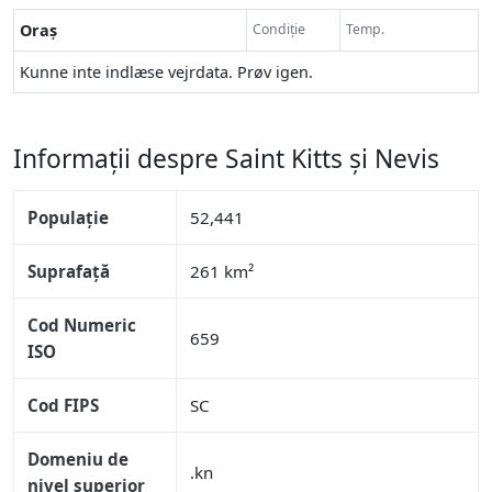
Oraș
Condiție
Temp.
Kunne inte indlæse vejrdata. Prøv igen.
Informații despre Saint Kitts și Nevis
Populație
52,441
Suprafață
261 km²
Cod Numeric
659
ISO
Cod FIPS
SC
Domeniu de
.kn
nivel superior