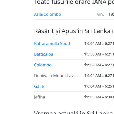
Toate fusurile orare IANA p
Asia/Colombo
vin.
19
Răsărit și Apus în Sri Lanka
(
↑
↓
Battaramulla South
6:04 AM
6:27
↑
↓
Batticaloa
5:56 AM
6:21
↑
↓
Colombo
6:04 AM
6:27
↑
↓
Dehiwala-Mount Lavinia
6:04 AM
6:27
↑
↓
Galle
6:04 AM
6:25
↑
↓
Jaffna
6:00 AM
6:30
Vremea actuală în Sri Lank