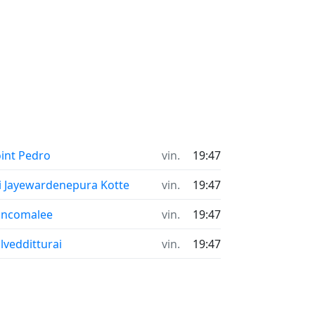
int Pedro
vin.
19:47
i Jayewardenepura Kotte
vin.
19:47
incomalee
vin.
19:47
lvedditturai
vin.
19:47