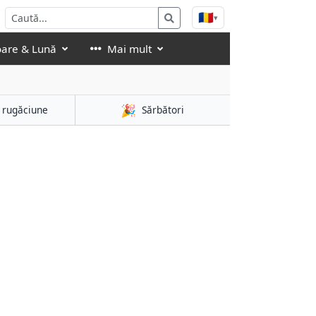
🇷🇴
▾
oare & Lună
Mai mult
🎉
 rugăciune
Sărbători