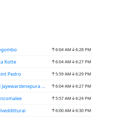
↑
↓
egombo
6:04 AM
6:28 PM
↑
↓
ta Kotte
6:04 AM
6:27 PM
↑
↓
int Pedro
5:59 AM
6:29 PM
↑
↓
i Jayewardenepura Kotte
6:04 AM
6:27 PM
↑
↓
incomalee
5:57 AM
6:24 PM
↑
↓
lvedditturai
6:00 AM
6:30 PM