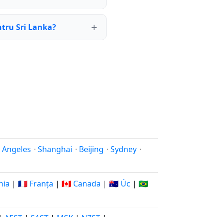
ntru Sri Lanka?
 Angeles
·
Shanghai
·
Beijing
·
Sydney
·
nia
|
🇫🇷 Franța
|
🇨🇦 Canada
|
🇦🇺 Úc
|
🇧🇷