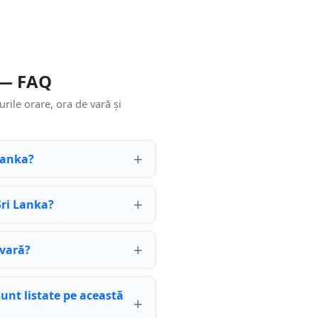
 — FAQ
rile orare, ora de vară și
 Lanka?
Sri Lanka?
 vară?
sunt listate pe această