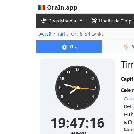
🇷🇴 OraIn.app
Ceas Mondial
Unelte de Timp
Acasă
Țări
Ora în Sri Lanka
⏱️
🌦️
Ora
Tim
12
11
1
Capit
10
2
9
3
Cele 
8
4
Col
7
5
Dehi
6
Maha
19:47:17
Jaff
Mora
+0530