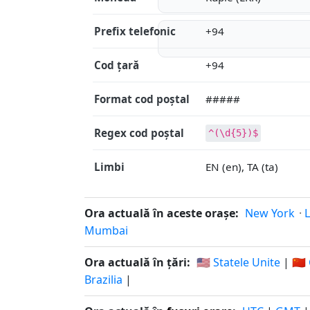
Prefix telefonic
+94
Cod țară
+94
Format cod poștal
#####
Regex cod poștal
^(\d{5})$
Limbi
EN (en), TA (ta)
Ora actuală în aceste orașe:
New York
·
Mumbai
Ora actuală în țări:
🇺🇸 Statele Unite
|
🇨
Brazilia
|