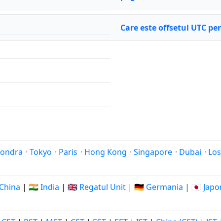
Care este offsetul UTC pe
Londra
·
Tokyo
·
Paris
·
Hong Kong
·
Singapore
·
Dubai
·
Los
 China
|
🇮🇳 India
|
🇬🇧 Regatul Unit
|
🇩🇪 Germania
|
🇯🇵 Japo