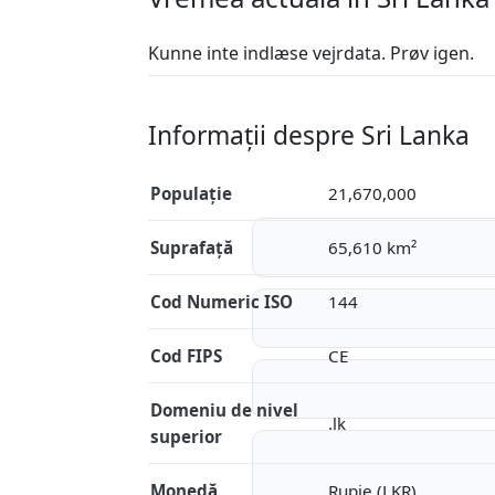
Kunne inte indlæse vejrdata. Prøv igen.
Informații despre Sri Lanka
Populație
21,670,000
Suprafață
65,610 km²
Cod Numeric ISO
144
Cod FIPS
CE
Domeniu de nivel
.lk
superior
Monedă
Rupie (LKR)