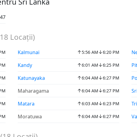
entru Sri Lanka
:47
18
Locații)
↑
↓
Kalmunai
N
 PM
5:56 AM
6:20 PM
↑
↓
Kandy
Pi
 PM
6:01 AM
6:25 PM
↑
↓
Katunayaka
Po
 PM
6:04 AM
6:27 PM
↑
↓
Maharagama
Sr
 PM
6:04 AM
6:27 PM
↑
↓
Matara
Tr
 PM
6:03 AM
6:23 PM
↑
↓
Moratuwa
Va
 PM
6:04 AM
6:27 PM
a
(
18
Locații)