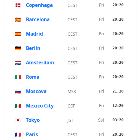
🇩🇰
Copenhaga
Fri
CEST
20:20
🇪🇸
Barcelona
Fri
CEST
20:20
🇪🇸
Madrid
Fri
CEST
20:20
🇩🇪
Berlin
Fri
CEST
20:20
🇳🇱
Amsterdam
Fri
CEST
20:20
🇮🇹
Roma
Fri
CEST
20:20
🇷🇺
Moscova
Fri
MSK
21:20
🇲🇽
Mexico City
Fri
CST
12:20
🇯🇵
Tokyo
Sat
JST
03:20
🇫🇷
Paris
Fri
CEST
20:20