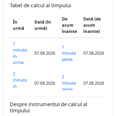
Tabel de calcul al timpului
De
Dată (de
În
Dată (în
acum
acum
urmă
urmă)
înainte
înainte)
1
1
minute
07.08.2026
minute
07.08.2026
in-
peste
urma
2
2
minute
07.08.2026
minute
07.08.2026
in-
peste
urma
Despre instrumentul de calcul al
3
3
timpului
minute
07.08.2026
minute
07.08.2026