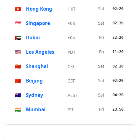
🇭🇰
Hong Kong
Sat
HKT
02:20
🇸🇬
Singapore
Sat
+08
02:20
🇦🇪
Dubai
Fri
+04
22:20
🇺🇸
Los Angeles
Fri
PDT
11:20
🇨🇳
Shanghai
Sat
CST
02:20
🇨🇳
Beijing
Sat
CST
02:20
🇦🇺
Sydney
Sat
AEST
04:20
🇮🇳
Mumbai
Fri
IST
23:50