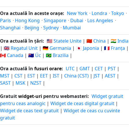
minute
07.08.2026
minute
07.08.2026
in-
peste
Ora actuală în aceste orașe:
New York
·
Londra
·
Tokyo
·
urma
Paris
·
Hong Kong
·
Singapore
·
Dubai
·
Los Angeles
·
Shanghai
·
Beijing
·
Sydney
·
Mumbai
12
12
minute
07.08.2026
minute
07.08.2026
Ora actuală în țări:
🇺🇸 Statele Unite
|
🇨🇳 China
|
🇮🇳 India
in-
peste
|
🇬🇧 Regatul Unit
|
🇩🇪 Germania
|
🇯🇵 Japonia
|
🇫🇷 Franța
|
urma
🇨🇦 Canada
|
🇦🇺 Úc
|
🇧🇷 Brazilia
|
13
13
Ora actuală în
fusuri orare
:
UTC
|
GMT
|
CET
|
PST
|
minute
07.08.2026
minute
07.08.2026
MST
|
CST
|
EST
|
EET
|
IST
|
China (CST)
|
JST
|
AEST
|
in-
peste
SAST
|
MSK
|
NZST
|
urma
14
Gratuit
widget-uri
pentru webmasteri:
Widget gratuit
14
minute
pentru ceas analogic
|
Widget de ceas digital gratuit
|
07.08.2026
minute
07.08.2026
in-
Widget de ceas text gratuit
|
Widget de ceas cu cuvinte
peste
urma
gratuit