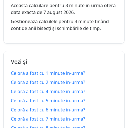
in-
peste
Această calculare pentru 3 minute in-urma oferă
urma
data exactă de 7 august 2026.
4
Gestionează calculele pentru 3 minute ținând
4
minute
cont de anii bisecți și schimbările de timp.
07.08.2026
minute
07.08.2026
in-
peste
urma
5
5
minute
Vezi și
07.08.2026
minute
07.08.2026
in-
peste
Ce oră a fost cu 1 minute in-urma?
urma
Ce oră a fost cu 2 minute in-urma?
6
6
Ce oră a fost cu 4 minute in-urma?
minute
07.08.2026
minute
07.08.2026
in-
Ce oră a fost cu 5 minute in-urma?
peste
urma
Ce oră a fost cu 6 minute in-urma?
Ce oră a fost cu 7 minute in-urma?
7
7
minute