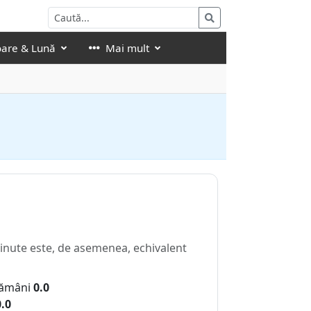
oare & Lună
Mai mult
inute este, de asemenea, echivalent
ămâni
0.0
0.0