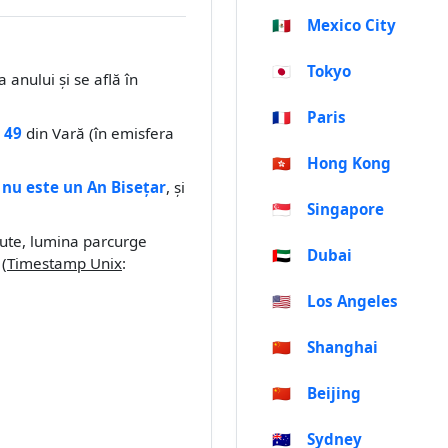
🇲🇽
Mexico City
🇯🇵
Tokyo
a anului și se află în
🇫🇷
Paris
 49
din Vară (în emisfera
🇭🇰
Hong Kong
e
nu este un An Bisețar
, și
🇸🇬
Singapore
nute, lumina parcurge
🇦🇪
Dubai
 (
Timestamp Unix
:
🇺🇸
Los Angeles
🇨🇳
Shanghai
🇨🇳
Beijing
🇦🇺
Sydney