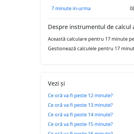
7 minute in-urma
0
8 minute in-urma
0
Despre instrumentul de calcul 
9 minute in-urma
0
Această calculare pentru 17 minute pe
10 minute in-urma
0
Gestionează calculele pentru 17 minute
11 minute in-urma
0
12 minute in-urma
0
Vezi și
13 minute in-urma
0
Ce oră va fi peste 12 minute?
14 minute in-urma
0
Ce oră va fi peste 13 minute?
15 minute in-urma
0
Ce oră va fi peste 14 minute?
Ce oră va fi peste 15 minute?
16 minute in-urma
0
Ce oră va fi peste 16 minute?