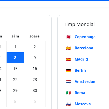
Timp Mondial
in
Sâm
Soare
🇩🇰
Copenhaga
1
1
2
🇪🇸
Barcelona
7
8
9
🇪🇸
Madrid
4
15
16
🇩🇪
Berlin
1
22
23
🇳🇱
Amsterdam
8
29
30
🇮🇹
Roma
4
5
6
🇷🇺
Moscova