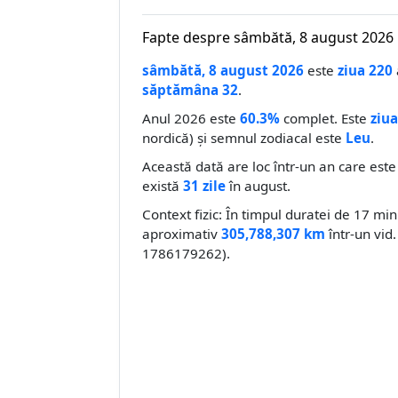
Fapte despre sâmbătă, 8 august 2026
sâmbătă, 8 august 2026
este
ziua 220
săptămâna 32
.
Anul 2026 este
60.3%
complet. Este
ziua
nordică) și semnul zodiacal este
Leu
.
Această dată are loc într-un an care est
există
31 zile
în august.
Context fizic: În timpul duratei de 17 mi
aproximativ
305,788,307 km
într-un vid.
1786179262).