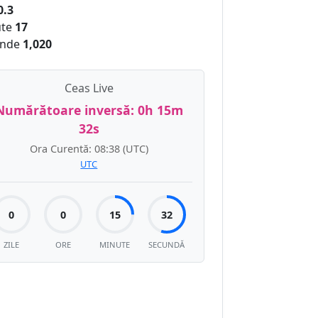
0.3
te
17
nde
1,020
Ceas Live
Numărătoare inversă:
0h 15m
32s
Ora Curentă:
08:38
(UTC)
UTC
0
0
15
32
ZILE
ORE
MINUTE
SECUNDĂ