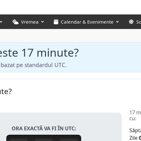
Vremea
Calendar & Evenimente
S
peste 17 minute?
ă bazat pe standardul UTC.
ute?
17 m
cu:
ORA EXACTĂ VA FI ÎN UTC:
Săpt
Zile