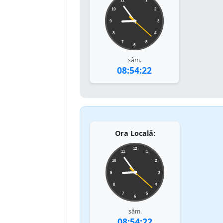
11
1
10
2
9
3
8
4
7
5
6
sâm.
08:54:22
Ora Locală:
12
11
1
10
2
9
3
8
4
7
5
6
sâm.
08:54:22