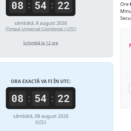
08
54
22
:
:
Ore
Minu
Secu
sâmbătă, 8 august 2026
(Timpul Universal Coordonat / UTC)
Schimbă la 12 ore
ORA EXACTĂ VA FI ÎN
UTC
:
08
54
22
:
:
sâmbătă, 08 august 2026
(UTC)