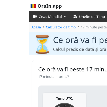
🇷🇴 OraIn.app
Ceas Mondial
Unelte de Timp
Acasă
Calculator de timp
17 minute peste
⏳
Ce oră va fi 
Calcul precis de dată și or
Ce oră va fi peste 17 min
17 minutein-urma?
Timp UTC:
12