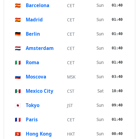
🇪🇸
Barcelona
Sun
CET
01:40
🇪🇸
Madrid
Sun
CET
01:40
🇩🇪
Berlin
Sun
CET
01:40
🇳🇱
Amsterdam
Sun
CET
01:40
🇮🇹
Roma
Sun
CET
01:40
🇷🇺
Moscova
Sun
MSK
03:40
🇲🇽
Mexico City
Sat
CST
18:40
🇯🇵
Tokyo
Sun
JST
09:40
🇫🇷
Paris
Sun
CET
01:40
🇭🇰
Hong Kong
Sun
HKT
08:40