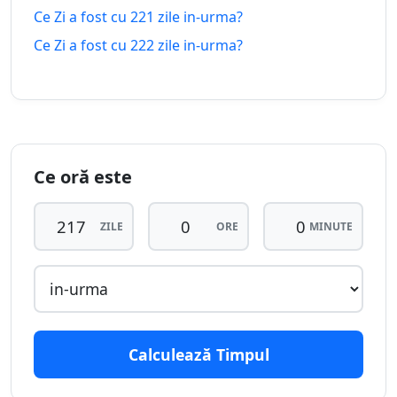
peste
urma
Ce Zi a fost cu 221 zile in-urma?
Ce Zi a fost cu 222 zile in-urma?
211
211 zile
zile in-
10.01.2026
08.03.2027
peste
urma
212
212 zile
zile in-
09.01.2026
09.03.2027
peste
urma
Ce oră este
213
213 zile
ZILE
ORE
MINUTE
zile in-
08.01.2026
10.03.2027
peste
urma
214
214 zile
zile in-
07.01.2026
11.03.2027
peste
urma
Calculează Timpul
215
215 zile