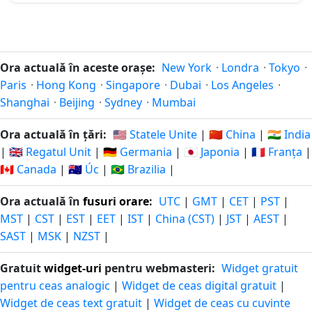
zile in-
06.01.2026
12.03.2027
peste
urma
216
216 zile
zile in-
05.01.2026
13.03.2027
Ora actuală în aceste orașe:
New York
·
Londra
·
Tokyo
·
peste
urma
Paris
·
Hong Kong
·
Singapore
·
Dubai
·
Los Angeles
·
Shanghai
·
Beijing
·
Sydney
·
Mumbai
217
217 zile
zile in-
04.01.2026
14.03.2027
Ora actuală în țări:
🇺🇸 Statele Unite
|
🇨🇳 China
|
🇮🇳 India
peste
urma
|
🇬🇧 Regatul Unit
|
🇩🇪 Germania
|
🇯🇵 Japonia
|
🇫🇷 Franța
|
🇨🇦 Canada
|
🇦🇺 Úc
|
🇧🇷 Brazilia
|
218
218 zile
zile in-
03.01.2026
15.03.2027
peste
Ora actuală în
fusuri orare
:
UTC
|
GMT
|
CET
|
PST
|
urma
MST
|
CST
|
EST
|
EET
|
IST
|
China (CST)
|
JST
|
AEST
|
SAST
|
MSK
|
NZST
|
219
219 zile
zile in-
02.01.2026
16.03.2027
peste
Gratuit
widget-uri
pentru webmasteri:
Widget gratuit
urma
pentru ceas analogic
|
Widget de ceas digital gratuit
|
Widget de ceas text gratuit
|
Widget de ceas cu cuvinte
220