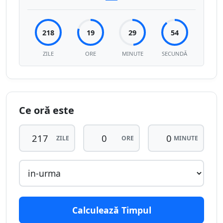
218
19
29
54
ZILE
ORE
MINUTE
SECUNDĂ
Ce oră este
ZILE
ORE
MINUTE
Calculează Timpul