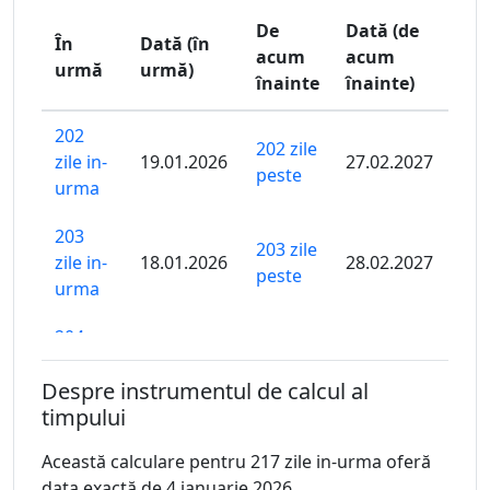
De
Dată (de
În
Dată (în
acum
acum
urmă
urmă)
înainte
înainte)
202
202 zile
zile in-
19.01.2026
27.02.2027
peste
urma
203
203 zile
zile in-
18.01.2026
28.02.2027
peste
urma
204
204 zile
zile in-
17.01.2026
01.03.2027
peste
Despre instrumentul de calcul al
urma
timpului
205
205 zile
Această calculare pentru 217 zile in-urma oferă
zile in-
16.01.2026
02.03.2027
peste
data exactă de 4 ianuarie 2026.