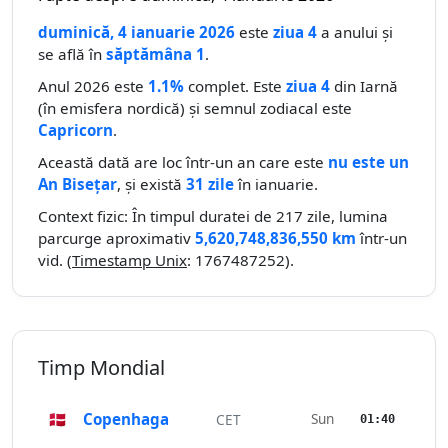
duminică, 4 ianuarie 2026
este
ziua 4
a anului și
se află în
săptămâna 1
.
Anul 2026 este
1.1%
complet. Este
ziua 4
din Iarnă
(în emisfera nordică) și semnul zodiacal este
Capricorn
.
Această dată are loc într-un an care este
nu este un
An Bisețar
, și există
31 zile
în ianuarie.
Context fizic: În timpul duratei de 217 zile, lumina
parcurge aproximativ
5,620,748,836,550 km
într-un
vid. (
Timestamp Unix
: 1767487252).
Timp Mondial
🇩🇰
Copenhaga
Sun
CET
01:40