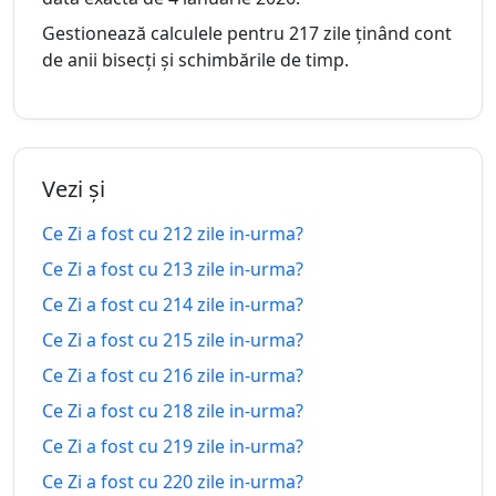
urma
Gestionează calculele pentru 217 zile ținând cont
206
de anii bisecți și schimbările de timp.
206 zile
zile in-
15.01.2026
03.03.2027
peste
urma
207
207 zile
zile in-
14.01.2026
04.03.2027
Vezi și
peste
urma
Ce Zi a fost cu 212 zile in-urma?
208
208 zile
Ce Zi a fost cu 213 zile in-urma?
zile in-
13.01.2026
05.03.2027
peste
Ce Zi a fost cu 214 zile in-urma?
urma
Ce Zi a fost cu 215 zile in-urma?
209
209 zile
Ce Zi a fost cu 216 zile in-urma?
zile in-
12.01.2026
06.03.2027
peste
urma
Ce Zi a fost cu 218 zile in-urma?
Ce Zi a fost cu 219 zile in-urma?
210
210 zile
Ce Zi a fost cu 220 zile in-urma?
zile in-
11.01.2026
07.03.2027