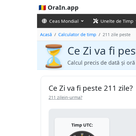
🇷🇴 OraIn.app
Ceas Mondial
Unelte de Timp
Acasă
Calculator de timp
211 zile peste
⏳
Ce Zi va fi pes
Calcul precis de dată și or
Ce Zi va fi peste 211 zile?
211 zilein-urma?
Timp UTC:
12