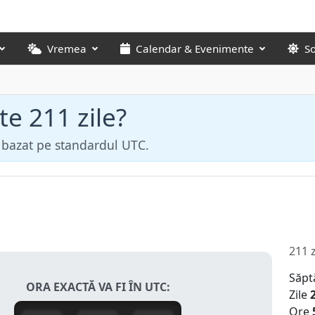
Vremea
Calendar & Evenimente
S
te 211 zile?
ă bazat pe standardul UTC.
211 z
Săpt
ORA EXACTĂ VA FI ÎN UTC:
Zile
Ore