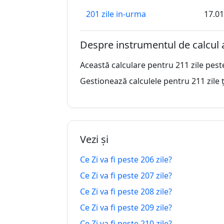
201 zile in-urma
17.01
202 zile in-urma
16.01
Despre instrumentul de calcul 
203 zile in-urma
15.01
Această calculare pentru 211 zile pest
204 zile in-urma
14.01
Gestionează calculele pentru 211 zile ț
205 zile in-urma
13.01
206 zile in-urma
12.01
Vezi și
207 zile in-urma
11.01
Ce Zi va fi peste 206 zile?
208 zile in-urma
10.01
Ce Zi va fi peste 207 zile?
209 zile in-urma
09.01
Ce Zi va fi peste 208 zile?
Ce Zi va fi peste 209 zile?
210 zile in-urma
08.01
Ce Zi va fi peste 210 zile?