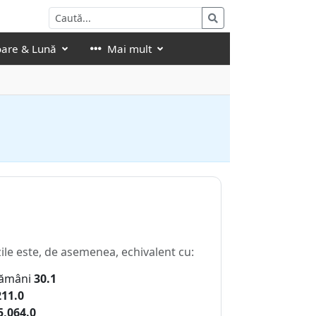
oare & Lună
Mai mult
ile este, de asemenea, echivalent cu:
ămâni
30.1
211.0
5,064.0