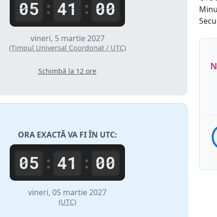
05
41
00
:
:
Minu
Secu
vineri, 5 martie 2027
(Timpul Universal Coordonat / UTC)
N
Schimbă la 12 ore
ORA EXACTĂ VA FI ÎN
UTC
:
05
41
00
:
:
vineri, 05 martie 2027
(UTC)