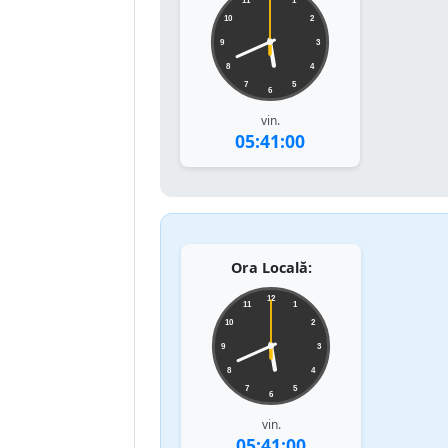
11
1
10
2
9
3
8
4
7
5
6
vin.
05:41:00
Ora Locală:
12
11
1
10
2
9
3
8
4
7
5
6
vin.
05:41:00