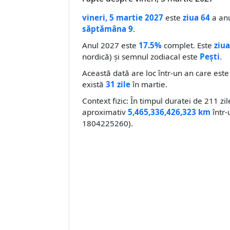
vineri, 5 martie 2027
este
ziua 64
a anu
săptămâna 9
.
Anul 2027 este
17.5%
complet. Este
ziua
nordică) și semnul zodiacal este
Pești
.
Această dată are loc într-un an care est
există
31 zile
în martie.
Context fizic: În timpul duratei de 211 zi
aproximativ
5,465,336,426,323 km
într-
1804225260).