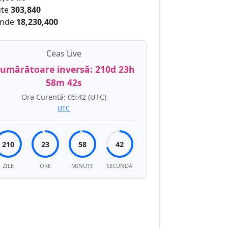
te
303,840
nde
18,230,400
Ceas Live
umărătoare inversă:
210d 23h
58m 41s
Ora Curentă:
05:42
(UTC)
UTC
210
23
58
41
ZILE
ORE
MINUTE
SECUNDĂ