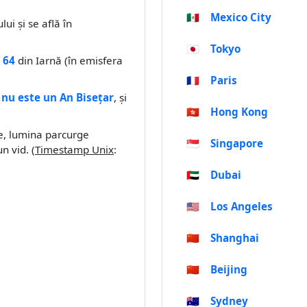
🇲🇽
Mexico City
lui și se află în
🇯🇵
Tokyo
 64
din Iarnă (în emisfera
🇫🇷
Paris
e
nu este un An Bisețar
, și
🇭🇰
Hong Kong
le, lumina parcurge
🇸🇬
Singapore
un vid. (
Timestamp Unix
:
🇦🇪
Dubai
🇺🇸
Los Angeles
🇨🇳
Shanghai
🇨🇳
Beijing
🇦🇺
Sydney