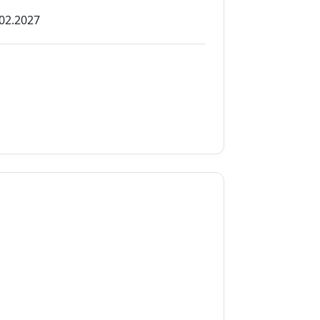
02.2027
02.2027
02.2027
02.2027
02.2027
02.2027
03.2027
03.2027
03.2027
03.2027