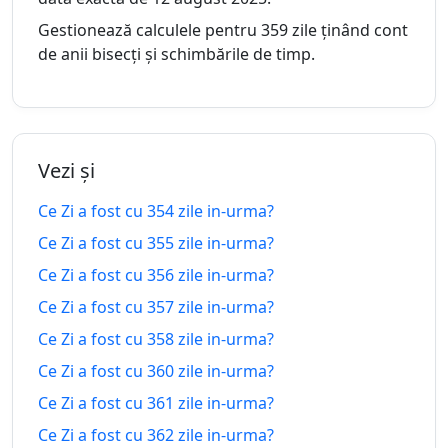
urma
Gestionează calculele pentru 359 zile ținând cont
348
de anii bisecți și schimbările de timp.
348 zile
zile in-
23.08.2025
20.07.2027
peste
urma
349
349 zile
zile in-
22.08.2025
21.07.2027
Vezi și
peste
urma
Ce Zi a fost cu 354 zile in-urma?
350
350 zile
Ce Zi a fost cu 355 zile in-urma?
zile in-
21.08.2025
22.07.2027
peste
Ce Zi a fost cu 356 zile in-urma?
urma
Ce Zi a fost cu 357 zile in-urma?
351
351 zile
Ce Zi a fost cu 358 zile in-urma?
zile in-
20.08.2025
23.07.2027
peste
urma
Ce Zi a fost cu 360 zile in-urma?
Ce Zi a fost cu 361 zile in-urma?
352
352 zile
Ce Zi a fost cu 362 zile in-urma?
zile in-
19.08.2025
24.07.2027