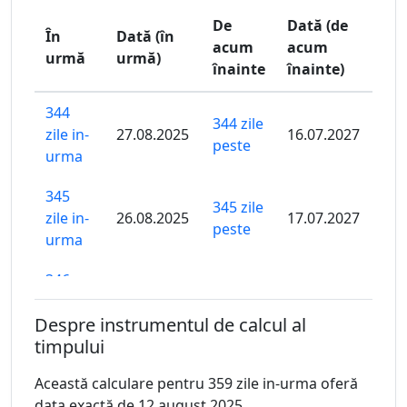
De
Dată (de
În
Dată (în
acum
acum
urmă
urmă)
înainte
înainte)
344
344 zile
zile in-
27.08.2025
16.07.2027
peste
urma
345
345 zile
zile in-
26.08.2025
17.07.2027
peste
urma
346
346 zile
zile in-
25.08.2025
18.07.2027
peste
Despre instrumentul de calcul al
urma
timpului
347
347 zile
Această calculare pentru 359 zile in-urma oferă
zile in-
24.08.2025
19.07.2027
peste
data exactă de 12 august 2025.