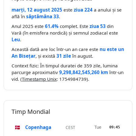
marți, 12 august 2025
este
ziua 224
a anului și se
află în
săptămâna 33
.
Anul 2025 este
61.4%
complet. Este
ziua 53
din
Vară (în emisfera nordică) și semnul zodiacal este
Leu
.
Această dată are loc într-un an care este
nu este un
An Bisețar
, și există
31 zile
în august.
Context fizic: În timpul duratei de 359 zile, lumina
parcurge aproximativ
9,298,842,545,260 km
într-un
vid. (
Timestamp Unix
: 1754984739).
Timp Mondial
🇩🇰
Copenhaga
Tue
CEST
09:45