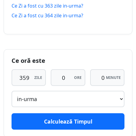
peste
urma
Ce Zi a fost cu 363 zile in-urma?
Ce Zi a fost cu 364 zile in-urma?
353
353 zile
zile in-
18.08.2025
25.07.2027
peste
urma
354
354 zile
zile in-
17.08.2025
26.07.2027
peste
urma
Ce oră este
355
355 zile
ZILE
ORE
MINUTE
zile in-
16.08.2025
27.07.2027
peste
urma
356
356 zile
zile in-
15.08.2025
28.07.2027
peste
urma
Calculează Timpul
357
357 zile