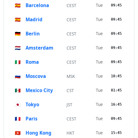
🇪🇸
Barcelona
Tue
CEST
09:45
🇪🇸
Madrid
Tue
CEST
09:45
🇩🇪
Berlin
Tue
CEST
09:45
🇳🇱
Amsterdam
Tue
CEST
09:45
🇮🇹
Roma
Tue
CEST
09:45
🇷🇺
Moscova
Tue
MSK
10:45
🇲🇽
Mexico City
Tue
CST
01:45
🇯🇵
Tokyo
Tue
JST
16:45
🇫🇷
Paris
Tue
CEST
09:45
🇭🇰
Hong Kong
Tue
HKT
15:45