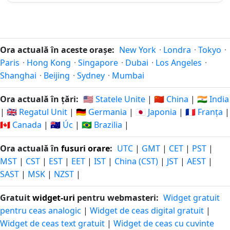
zile in-
14.08.2025
29.07.2027
peste
urma
358
358 zile
zile in-
13.08.2025
30.07.2027
Ora actuală în aceste orașe:
New York
·
Londra
·
Tokyo
·
peste
urma
Paris
·
Hong Kong
·
Singapore
·
Dubai
·
Los Angeles
·
Shanghai
·
Beijing
·
Sydney
·
Mumbai
359
359 zile
zile in-
12.08.2025
31.07.2027
Ora actuală în țări:
🇺🇸 Statele Unite
|
🇨🇳 China
|
🇮🇳 India
peste
urma
|
🇬🇧 Regatul Unit
|
🇩🇪 Germania
|
🇯🇵 Japonia
|
🇫🇷 Franța
|
🇨🇦 Canada
|
🇦🇺 Úc
|
🇧🇷 Brazilia
|
360
360 zile
zile in-
11.08.2025
01.08.2027
peste
Ora actuală în
fusuri orare
:
UTC
|
GMT
|
CET
|
PST
|
urma
MST
|
CST
|
EST
|
EET
|
IST
|
China (CST)
|
JST
|
AEST
|
SAST
|
MSK
|
NZST
|
361
361 zile
zile in-
10.08.2025
02.08.2027
peste
Gratuit
widget-uri
pentru webmasteri:
Widget gratuit
urma
pentru ceas analogic
|
Widget de ceas digital gratuit
|
Widget de ceas text gratuit
|
Widget de ceas cu cuvinte
362