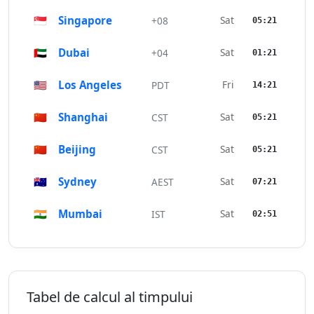
🇸🇬
Singapore
Sat
+08
05:21
🇦🇪
Dubai
Sat
+04
01:21
🇺🇸
Los Angeles
Fri
PDT
14:21
🇨🇳
Shanghai
Sat
CST
05:21
🇨🇳
Beijing
Sat
CST
05:21
🇦🇺
Sydney
Sat
AEST
07:21
🇮🇳
Mumbai
Sat
IST
02:51
Tabel de calcul al timpului