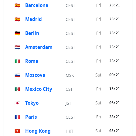
🇪🇸
Barcelona
Fri
CEST
23:21
🇪🇸
Madrid
Fri
CEST
23:21
🇩🇪
Berlin
Fri
CEST
23:21
🇳🇱
Amsterdam
Fri
CEST
23:21
🇮🇹
Roma
Fri
CEST
23:21
🇷🇺
Moscova
Sat
MSK
00:21
🇲🇽
Mexico City
Fri
CST
15:21
🇯🇵
Tokyo
Sat
JST
06:21
🇫🇷
Paris
Fri
CEST
23:21
🇭🇰
Hong Kong
Sat
HKT
05:21