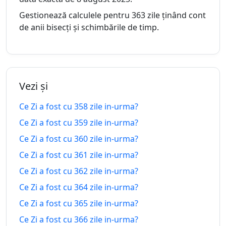
urma
Gestionează calculele pentru 363 zile ținând cont
352
de anii bisecți și schimbările de timp.
352 zile
zile in-
19.08.2025
24.07.2027
peste
urma
353
353 zile
zile in-
18.08.2025
25.07.2027
Vezi și
peste
urma
Ce Zi a fost cu 358 zile in-urma?
354
354 zile
Ce Zi a fost cu 359 zile in-urma?
zile in-
17.08.2025
26.07.2027
peste
Ce Zi a fost cu 360 zile in-urma?
urma
Ce Zi a fost cu 361 zile in-urma?
355
355 zile
Ce Zi a fost cu 362 zile in-urma?
zile in-
16.08.2025
27.07.2027
peste
urma
Ce Zi a fost cu 364 zile in-urma?
Ce Zi a fost cu 365 zile in-urma?
356
356 zile
Ce Zi a fost cu 366 zile in-urma?
zile in-
15.08.2025
28.07.2027