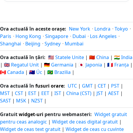
zile in-
10.08.2025
02.08.2027
peste
urma
362
362 zile
zile in-
09.08.2025
03.08.2027
Ora actuală în aceste orașe:
New York
·
Londra
·
Tokyo
·
peste
urma
Paris
·
Hong Kong
·
Singapore
·
Dubai
·
Los Angeles
·
Shanghai
·
Beijing
·
Sydney
·
Mumbai
363
363 zile
zile in-
08.08.2025
04.08.2027
Ora actuală în țări:
🇺🇸 Statele Unite
|
🇨🇳 China
|
🇮🇳 India
peste
urma
|
🇬🇧 Regatul Unit
|
🇩🇪 Germania
|
🇯🇵 Japonia
|
🇫🇷 Franța
|
🇨🇦 Canada
|
🇦🇺 Úc
|
🇧🇷 Brazilia
|
364
364 zile
zile in-
07.08.2025
05.08.2027
peste
Ora actuală în
fusuri orare
:
UTC
|
GMT
|
CET
|
PST
|
urma
MST
|
CST
|
EST
|
EET
|
IST
|
China (CST)
|
JST
|
AEST
|
SAST
|
MSK
|
NZST
|
365
365 zile
zile in-
06.08.2025
06.08.2027
peste
Gratuit
widget-uri
pentru webmasteri:
Widget gratuit
urma
pentru ceas analogic
|
Widget de ceas digital gratuit
|
Widget de ceas text gratuit
|
Widget de ceas cu cuvinte
366