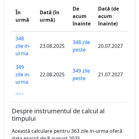
De
Dată (de
În
Dată (în
acum
acum
urmă
urmă)
înainte
înainte)
348
348 zile
zile in-
23.08.2025
20.07.2027
peste
urma
349
349 zile
zile in-
22.08.2025
21.07.2027
peste
urma
350
350 zile
zile in-
21.08.2025
22.07.2027
peste
Despre instrumentul de calcul al
urma
timpului
351
351 zile
Această calculare pentru 363 zile in-urma oferă
zile in-
20.08.2025
23.07.2027
peste
data exactă de 8 august 2025.