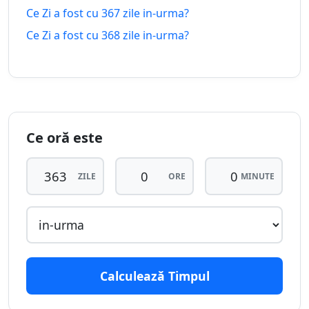
peste
urma
Ce Zi a fost cu 367 zile in-urma?
Ce Zi a fost cu 368 zile in-urma?
357
357 zile
zile in-
14.08.2025
29.07.2027
peste
urma
358
358 zile
zile in-
13.08.2025
30.07.2027
peste
urma
Ce oră este
359
359 zile
ZILE
ORE
MINUTE
zile in-
12.08.2025
31.07.2027
peste
urma
360
360 zile
zile in-
11.08.2025
01.08.2027
peste
urma
Calculează Timpul
361
361 zile