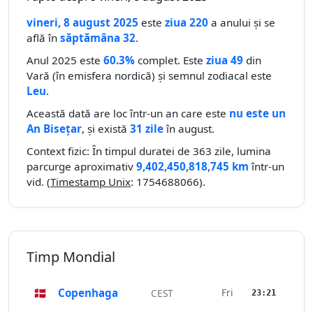
vineri, 8 august 2025
este
ziua 220
a anului și se
află în
săptămâna 32
.
Anul 2025 este
60.3%
complet. Este
ziua 49
din
Vară (în emisfera nordică) și semnul zodiacal este
Leu
.
Această dată are loc într-un an care este
nu este un
An Bisețar
, și există
31 zile
în august.
Context fizic: În timpul duratei de 363 zile, lumina
parcurge aproximativ
9,402,450,818,745 km
într-un
vid. (
Timestamp Unix
: 1754688066).
Timp Mondial
🇩🇰
Copenhaga
Fri
CEST
23:21