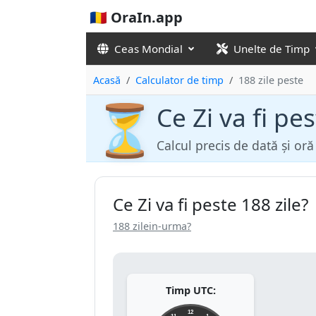
🇷🇴 OraIn.app
Ceas Mondial
Unelte de Timp
Acasă
Calculator de timp
188 zile peste
⏳
Ce Zi va fi pes
Calcul precis de dată și or
Ce Zi va fi peste 188 zile?
188 zilein-urma?
Timp UTC:
12