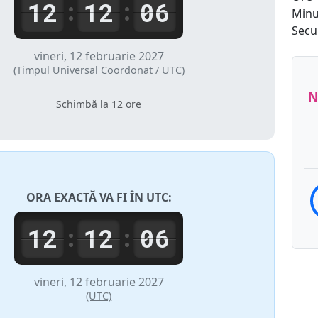
12
12
06
:
:
Minu
Secu
vineri, 12 februarie 2027
(Timpul Universal Coordonat / UTC)
N
Schimbă la 12 ore
ORA EXACTĂ VA FI ÎN
UTC
:
12
12
06
:
:
vineri, 12 februarie 2027
(UTC)