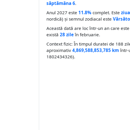
săptămâna 6
.
Anul 2027 este
11.8%
complet. Este
ziua
nordică) și semnul zodiacal este
Vărsăto
Această dată are loc într-un an care est
există
28 zile
în februarie.
Context fizic: În timpul duratei de 188 zi
aproximativ
4,869,588,853,785 km
într-
1802434326).