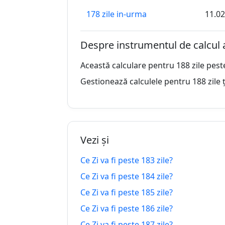
178 zile in-urma
11.02
179 zile in-urma
10.02
Despre instrumentul de calcul 
180 zile in-urma
09.02
Această calculare pentru 188 zile pest
181 zile in-urma
08.02
Gestionează calculele pentru 188 zile ț
182 zile in-urma
07.02
183 zile in-urma
06.02
Vezi și
184 zile in-urma
05.02
Ce Zi va fi peste 183 zile?
185 zile in-urma
04.02
Ce Zi va fi peste 184 zile?
186 zile in-urma
03.02
Ce Zi va fi peste 185 zile?
Ce Zi va fi peste 186 zile?
187 zile in-urma
02.02
Ce Zi va fi peste 187 zile?