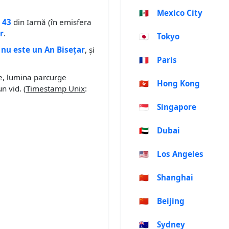
🇲🇽
Mexico City
 43
din Iarnă (în emisfera
r
.
🇯🇵
Tokyo
e
nu este un An Bisețar
, și
🇫🇷
Paris
le, lumina parcurge
🇭🇰
Hong Kong
un vid. (
Timestamp Unix
:
🇸🇬
Singapore
🇦🇪
Dubai
🇺🇸
Los Angeles
🇨🇳
Shanghai
🇨🇳
Beijing
🇦🇺
Sydney