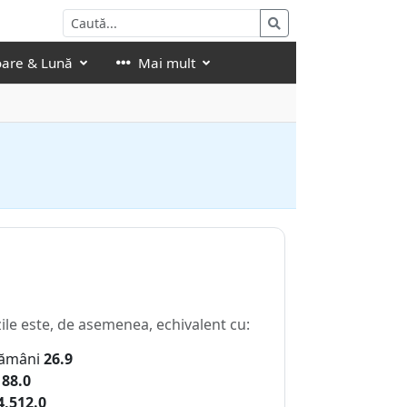
oare & Lună
Mai mult
ile este, de asemenea, echivalent cu:
ămâni
26.9
188.0
4,512.0