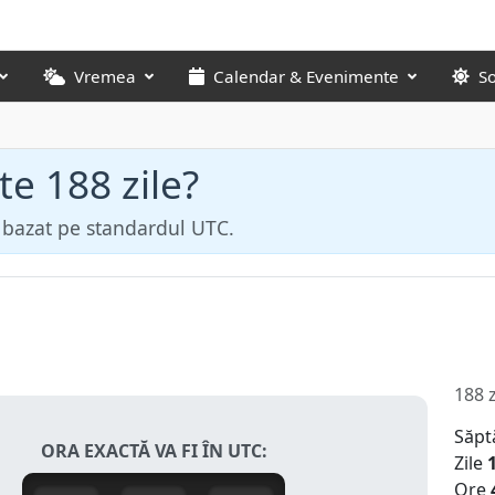
Vremea
Calendar & Evenimente
S
te 188 zile?
ă bazat pe standardul UTC.
188 z
Săpt
ORA EXACTĂ VA FI ÎN UTC:
Zile
Ore