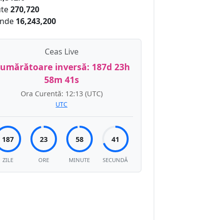
te
270,720
nde
16,243,200
Ceas Live
umărătoare inversă:
187d 23h
58m 40s
Ora Curentă:
12:13
(UTC)
UTC
187
23
58
40
ZILE
ORE
MINUTE
SECUNDĂ