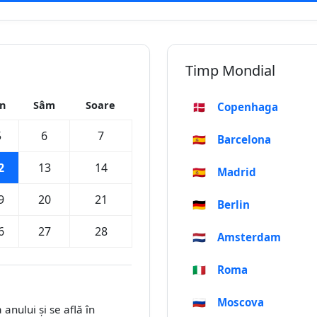
Timp Mondial
in
Sâm
Soare
🇩🇰
Copenhaga
5
6
7
🇪🇸
Barcelona
2
13
14
🇪🇸
Madrid
9
20
21
🇩🇪
Berlin
6
27
28
🇳🇱
Amsterdam
🇮🇹
Roma
🇷🇺
Moscova
 anului și se află în