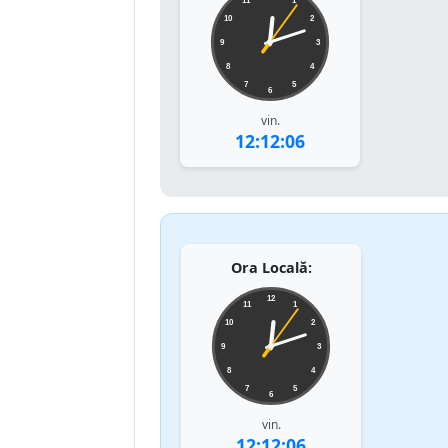
11
1
10
2
9
3
8
4
7
5
6
vin.
12:12:06
Ora Locală:
12
11
1
10
2
9
3
8
4
7
5
6
vin.
12:12:06