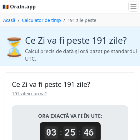
🇷🇴 OraIn.app
Acasă
Calculator de timp
191 zile peste
Ce Zi va fi peste 191 zile?
⏳
Calcul precis de dată și oră bazat pe standardul
UTC.
Ce Zi va fi peste 191 zile?
191 zilein-urma?
ORA EXACTĂ VA FI ÎN UTC:
03
25
46
:
: