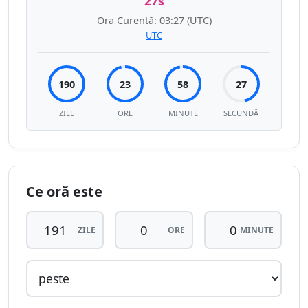
27s
Ora Curentă:
03:27
(UTC)
UTC
190
23
58
27
ZILE
ORE
MINUTE
SECUNDĂ
Ce oră este
ZILE
ORE
MINUTE