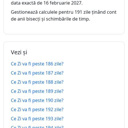
peste
data exactă de 16 februarie 2027.
urma
Gestionează calculele pentru 191 zile ținând cont
180
de anii bisecți și schimbările de timp.
180 zile
zile in-
10.02.2026
05.02.2027
peste
urma
181
181 zile
zile in-
09.02.2026
06.02.2027
Vezi și
peste
urma
Ce Zi va fi peste 186 zile?
182
182 zile
Ce Zi va fi peste 187 zile?
zile in-
08.02.2026
07.02.2027
peste
Ce Zi va fi peste 188 zile?
urma
Ce Zi va fi peste 189 zile?
183
183 zile
Ce Zi va fi peste 190 zile?
zile in-
07.02.2026
08.02.2027
peste
urma
Ce Zi va fi peste 192 zile?
Ce Zi va fi peste 193 zile?
184
184 zile
Ce Zi va fi peste 194 zile?