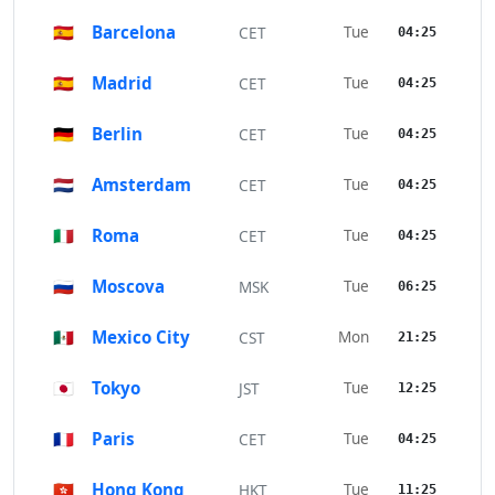
🇪🇸
Barcelona
Tue
CET
04:25
🇪🇸
Madrid
Tue
CET
04:25
🇩🇪
Berlin
Tue
CET
04:25
🇳🇱
Amsterdam
Tue
CET
04:25
🇮🇹
Roma
Tue
CET
04:25
🇷🇺
Moscova
Tue
MSK
06:25
🇲🇽
Mexico City
Mon
CST
21:25
🇯🇵
Tokyo
Tue
JST
12:25
🇫🇷
Paris
Tue
CET
04:25
🇭🇰
Hong Kong
Tue
HKT
11:25