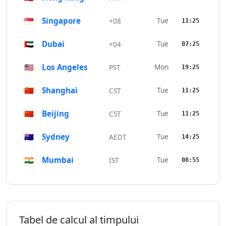
🇸🇬
Singapore
Tue
+08
11:25
🇦🇪
Dubai
Tue
+04
07:25
🇺🇸
Los Angeles
Mon
PST
19:25
🇨🇳
Shanghai
Tue
CST
11:25
🇨🇳
Beijing
Tue
CST
11:25
🇦🇺
Sydney
Tue
AEDT
14:25
🇮🇳
Mumbai
Tue
IST
08:55
Tabel de calcul al timpului