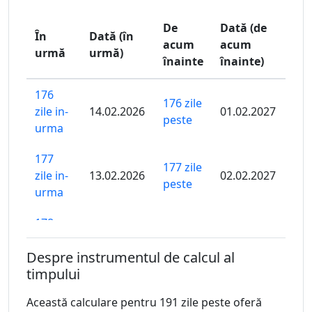
De
Dată (de
În
Dată (în
acum
acum
urmă
urmă)
înainte
înainte)
176
176 zile
zile in-
14.02.2026
01.02.2027
peste
urma
177
177 zile
zile in-
13.02.2026
02.02.2027
peste
urma
178
178 zile
zile in-
12.02.2026
03.02.2027
peste
Despre instrumentul de calcul al
urma
timpului
179
179 zile
Această calculare pentru 191 zile peste oferă
zile in-
11.02.2026
04.02.2027