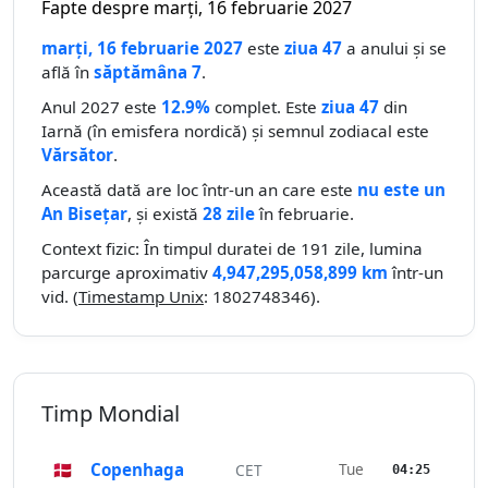
Fapte despre marți, 16 februarie 2027
marți, 16 februarie 2027
este
ziua 47
a anului și se
află în
săptămâna 7
.
Anul 2027 este
12.9%
complet. Este
ziua 47
din
Iarnă (în emisfera nordică) și semnul zodiacal este
Vărsător
.
Această dată are loc într-un an care este
nu este un
An Bisețar
, și există
28 zile
în februarie.
Context fizic: În timpul duratei de 191 zile, lumina
parcurge aproximativ
4,947,295,058,899 km
într-un
vid. (
Timestamp Unix
: 1802748346).
Timp Mondial
🇩🇰
Copenhaga
Tue
CET
04:25