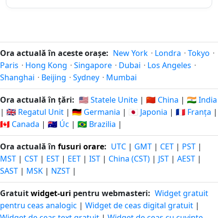
189 zile
zile in-
01.02.2026
14.02.2027
peste
urma
190
190 zile
zile in-
31.01.2026
15.02.2027
Ora actuală în aceste orașe:
New York
·
Londra
·
Tokyo
·
peste
urma
Paris
·
Hong Kong
·
Singapore
·
Dubai
·
Los Angeles
·
Shanghai
·
Beijing
·
Sydney
·
Mumbai
191
191 zile
zile in-
30.01.2026
16.02.2027
Ora actuală în țări:
🇺🇸 Statele Unite
|
🇨🇳 China
|
🇮🇳 India
peste
urma
|
🇬🇧 Regatul Unit
|
🇩🇪 Germania
|
🇯🇵 Japonia
|
🇫🇷 Franța
|
🇨🇦 Canada
|
🇦🇺 Úc
|
🇧🇷 Brazilia
|
192
192 zile
zile in-
29.01.2026
17.02.2027
peste
Ora actuală în
fusuri orare
:
UTC
|
GMT
|
CET
|
PST
|
urma
MST
|
CST
|
EST
|
EET
|
IST
|
China (CST)
|
JST
|
AEST
|
SAST
|
MSK
|
NZST
|
193
193 zile
zile in-
28.01.2026
18.02.2027
peste
Gratuit
widget-uri
pentru webmasteri:
Widget gratuit
urma
pentru ceas analogic
|
Widget de ceas digital gratuit
|
Widget de ceas text gratuit
|
Widget de ceas cu cuvinte