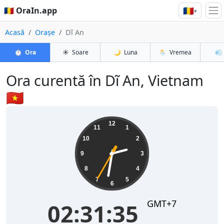
🇷🇴
🇷🇴 OraIn.app
▾
Acasă
Orașe
Dĩ An
⏱️
Ora
☀️
Soare
🌙
Luna
🌦️
Vremea
💨
Ora curentă în Dĩ An, Vietnam
🇻🇳
02:31:35
12
11
1
10
2
9
3
8
4
7
5
6
GMT+7
02:31:35