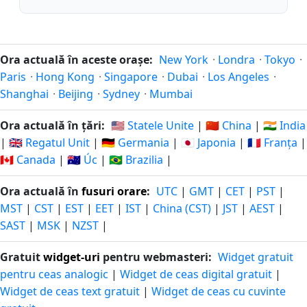
Ora actuală în aceste orașe:
New York
·
Londra
·
Tokyo
·
Paris
·
Hong Kong
·
Singapore
·
Dubai
·
Los Angeles
·
Shanghai
·
Beijing
·
Sydney
·
Mumbai
Ora actuală în țări:
🇺🇸 Statele Unite
|
🇨🇳 China
|
🇮🇳 India
|
🇬🇧 Regatul Unit
|
🇩🇪 Germania
|
🇯🇵 Japonia
|
🇫🇷 Franța
|
🇨🇦 Canada
|
🇦🇺 Úc
|
🇧🇷 Brazilia
|
Ora actuală în
fusuri orare
:
UTC
|
GMT
|
CET
|
PST
|
MST
|
CST
|
EST
|
EET
|
IST
|
China (CST)
|
JST
|
AEST
|
SAST
|
MSK
|
NZST
|
Gratuit
widget-uri
pentru webmasteri:
Widget gratuit
pentru ceas analogic
|
Widget de ceas digital gratuit
|
Widget de ceas text gratuit
|
Widget de ceas cu cuvinte