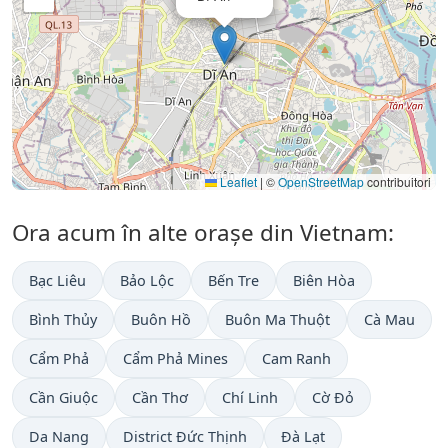
Leaflet
|
©
OpenStreetMap
contribuitori
Ora acum în alte orașe din Vietnam:
Bạc Liêu
Bảo Lộc
Bến Tre
Biên Hòa
Bình Thủy
Buôn Hồ
Buôn Ma Thuột
Cà Mau
Cẩm Phả
Cẩm Phả Mines
Cam Ranh
Cần Giuộc
Cần Thơ
Chí Linh
Cờ Đỏ
Da Nang
District Đức Thịnh
Đà Lạt