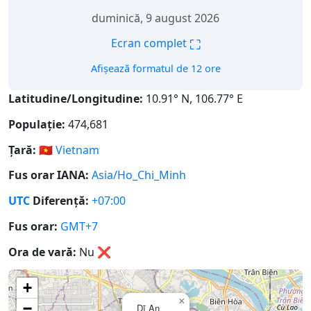
duminică, 9 august 2026
⛶
Ecran complet
Afișează formatul de 12 ore
Latitudine/Longitudine:
10.91° N, 106.77° E
Populație:
474,681
Țară:
🇻🇳
Vietnam
Fus orar IANA:
Asia/Ho_Chi_Minh
UTC
Diferență:
+07:00
Fus orar:
GMT+7
Ora de vară:
Nu
❌
+
×
−
Dĩ An