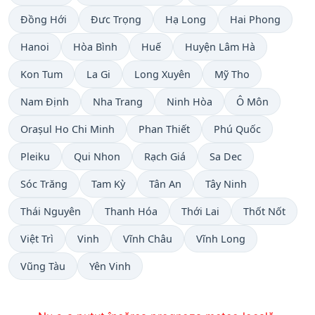
Đồng Hới
Đưc Trọng
Hạ Long
Hai Phong
Hanoi
Hòa Bình
Huế
Huyện Lâm Hà
Kon Tum
La Gi
Long Xuyên
Mỹ Tho
Nam Định
Nha Trang
Ninh Hòa
Ô Môn
Orașul Ho Chi Minh
Phan Thiết
Phú Quốc
Pleiku
Qui Nhon
Rạch Giá
Sa Dec
Sóc Trăng
Tam Kỳ
Tân An
Tây Ninh
Thái Nguyên
Thanh Hóa
Thới Lai
Thốt Nốt
Việt Trì
Vinh
Vĩnh Châu
Vĩnh Long
Vũng Tàu
Yên Vinh