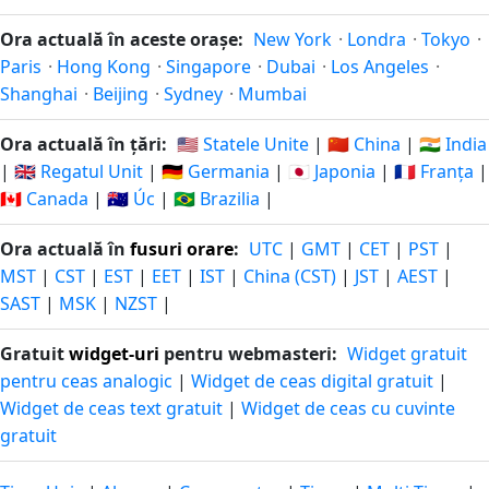
Ora actuală în aceste orașe:
New York
·
Londra
·
Tokyo
·
Paris
·
Hong Kong
·
Singapore
·
Dubai
·
Los Angeles
·
Shanghai
·
Beijing
·
Sydney
·
Mumbai
Ora actuală în țări:
🇺🇸 Statele Unite
|
🇨🇳 China
|
🇮🇳 India
|
🇬🇧 Regatul Unit
|
🇩🇪 Germania
|
🇯🇵 Japonia
|
🇫🇷 Franța
|
🇨🇦 Canada
|
🇦🇺 Úc
|
🇧🇷 Brazilia
|
Ora actuală în
fusuri orare
:
UTC
|
GMT
|
CET
|
PST
|
MST
|
CST
|
EST
|
EET
|
IST
|
China (CST)
|
JST
|
AEST
|
SAST
|
MSK
|
NZST
|
Gratuit
widget-uri
pentru webmasteri:
Widget gratuit
pentru ceas analogic
|
Widget de ceas digital gratuit
|
Widget de ceas text gratuit
|
Widget de ceas cu cuvinte
gratuit