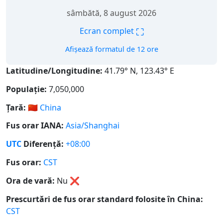
sâmbătă, 8 august 2026
⛶
Ecran complet
Afișează formatul de 12 ore
Latitudine/Longitudine:
41.79° N, 123.43° E
Populație:
7,050,000
Țară:
🇨🇳
China
Fus orar IANA:
Asia/Shanghai
UTC
Diferență:
+08:00
Fus orar:
CST
Ora de vară:
Nu
❌
Prescurtări de fus orar standard folosite în China:
CST