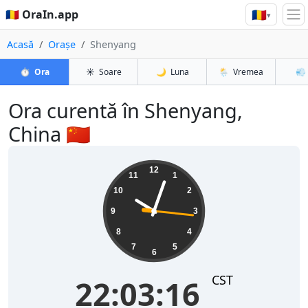
🇷🇴
🇷🇴 OraIn.app
▾
Acasă
Orașe
Shenyang
⏱️
Ora
☀️
Soare
🌙
Luna
🌦️
Vremea
💨
Ora curentă în Shenyang,
China 🇨🇳
22:03:17
12
11
1
10
2
9
3
8
4
7
5
6
CST
22:03:17