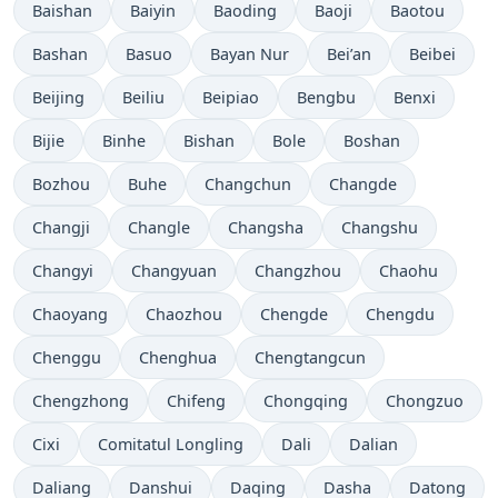
Baishan
Baiyin
Baoding
Baoji
Baotou
Bashan
Basuo
Bayan Nur
Bei’an
Beibei
Beijing
Beiliu
Beipiao
Bengbu
Benxi
Bijie
Binhe
Bishan
Bole
Boshan
Bozhou
Buhe
Changchun
Changde
Changji
Changle
Changsha
Changshu
Changyi
Changyuan
Changzhou
Chaohu
Chaoyang
Chaozhou
Chengde
Chengdu
Chenggu
Chenghua
Chengtangcun
Chengzhong
Chifeng
Chongqing
Chongzuo
Cixi
Comitatul Longling
Dali
Dalian
Daliang
Danshui
Daqing
Dasha
Datong