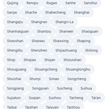
Qujing
Renqiu
Rugao
Sanhe
Sanshui
Sanya
Shache
Shahecheng
Shanghai
Shangqiu
Shangrao
Shangri-La
Shanhaiguan
Shantou
Shanwei
Shaoguan
Shaoshan
Shaowu
Shaoxing
Shaping
Shenglilu
Shenzhen
Shijiazhuang
Shilong
Shiqi
Shiqiao
Shiyan
Shizuishan
Shouguang
Shuangcheng
Shuanglonghu
Shuizhai
Shunyi
Simao
Songcheng
Songjiang
Songyuan
Suicheng
Suihua
Sujiatun
Suqian
Suzhou
Tacheng
Tai’an
Taibai
Taishan
Taiyuan
Taizhou