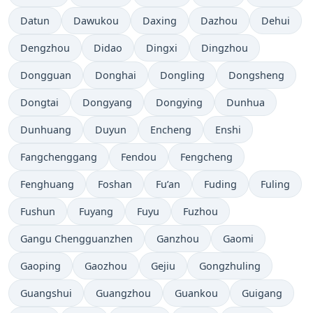
Datun
Dawukou
Daxing
Dazhou
Dehui
Dengzhou
Didao
Dingxi
Dingzhou
Dongguan
Donghai
Dongling
Dongsheng
Dongtai
Dongyang
Dongying
Dunhua
Dunhuang
Duyun
Encheng
Enshi
Fangchenggang
Fendou
Fengcheng
Fenghuang
Foshan
Fu’an
Fuding
Fuling
Fushun
Fuyang
Fuyu
Fuzhou
Gangu Chengguanzhen
Ganzhou
Gaomi
Gaoping
Gaozhou
Gejiu
Gongzhuling
Guangshui
Guangzhou
Guankou
Guigang