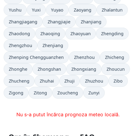
Yushu
Yuxi
Yuyao
Zaoyang
Zhalantun
Zhangjiagang
Zhangjiajie
Zhanjiang
Zhaodong
Zhaoqing
Zhaoyuan
Zhengding
Zhengzhou
Zhenjiang
Zhenping Chengguanzhen
Zhenzhou
Zhicheng
Zhonghe
Zhongshan
Zhongxiang
Zhoucun
Zhucheng
Zhuhai
Zhuji
Zhuzhou
Zibo
Zigong
Zitong
Zoucheng
Zunyi
Nu s-a putut încărca prognoza meteo locală.