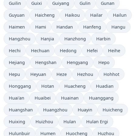
Guilin
Guixi
Guiyang
Gulin
Gunan
Guyuan
Haicheng
Haikou
Hailar
Hailun
Haimen
Hami
Handan
Hanfeng
Hangu
Hangzhou
Hanjia
Hanzhong
Harbin
Hechi
Hechuan
Hedong
Hefei
Heihe
Hejiang
Hengshan
Hengyang
Hepo
Hepu
Heyuan
Heze
Hezhou
Hohhot
Honggang
Hotan
Huacheng
Huadian
Huai'an
Huaibei
Huainan
Huanggang
Huangshan
Huangzhou
Huayin
Huicheng
Huixing
Huizhou
Hulan
Hulan Ergi
Hulunbuir
Humen
Huocheng
Huzhou