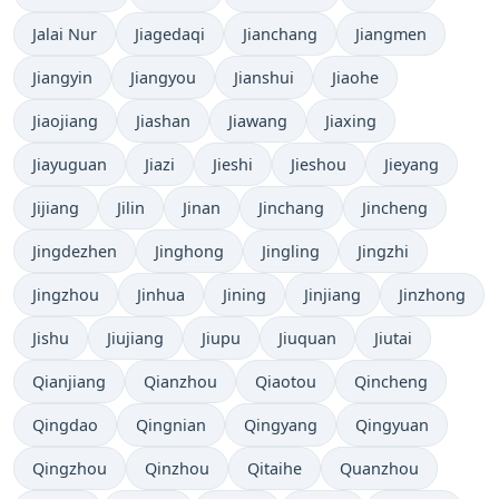
Jalai Nur
Jiagedaqi
Jianchang
Jiangmen
Jiangyin
Jiangyou
Jianshui
Jiaohe
Jiaojiang
Jiashan
Jiawang
Jiaxing
Jiayuguan
Jiazi
Jieshi
Jieshou
Jieyang
Jijiang
Jilin
Jinan
Jinchang
Jincheng
Jingdezhen
Jinghong
Jingling
Jingzhi
Jingzhou
Jinhua
Jining
Jinjiang
Jinzhong
Jishu
Jiujiang
Jiupu
Jiuquan
Jiutai
Qianjiang
Qianzhou
Qiaotou
Qincheng
Qingdao
Qingnian
Qingyang
Qingyuan
Qingzhou
Qinzhou
Qitaihe
Quanzhou