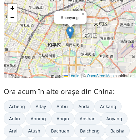
+
×
−
Shenyang
Leaflet
|
©
OpenStreetMap
contribuitori
Ora acum în alte orașe din China:
Acheng
Altay
Anbu
Anda
Ankang
Anliu
Anning
Anqiu
Anshan
Anyang
Aral
Atush
Bachuan
Baicheng
Baisha