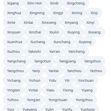
Xigang
Xilin Hot
Xindi
Xingcheng
Xinghua
Xingning
Xingyi
Xining
Xinji
Xinle
Xintai
Xinxiang
Xinyang
Xinyi
Xinyuan
Xinzhai
Xiulin
Xiuying
Xixiang
Xuanhua
Xuchang
Xunchang
Xuyong
Xuzhou
Yakeshi
Yan’an
Yancheng
Yangcheng
Yangchun
Yangjiang
Yangshuo
Yangzhou
Yanji
Yantai
Yanzhou
Yezhou
Yichang
Yichun
Yidu
Yili
Yinchuan
Yingtan
Yintai
Yiwu
Yixing
Yiyang
Yizhou
Yong’an
Yongchuan
Yongzhou
Yuci
Yueyang
Yulin
Yunfu
Yunlong