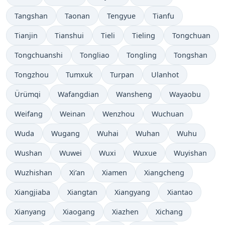
Tangshan
Taonan
Tengyue
Tianfu
Tianjin
Tianshui
Tieli
Tieling
Tongchuan
Tongchuanshi
Tongliao
Tongling
Tongshan
Tongzhou
Tumxuk
Turpan
Ulanhot
Ürümqi
Wafangdian
Wansheng
Wayaobu
Weifang
Weinan
Wenzhou
Wuchuan
Wuda
Wugang
Wuhai
Wuhan
Wuhu
Wushan
Wuwei
Wuxi
Wuxue
Wuyishan
Wuzhishan
Xi’an
Xiamen
Xiangcheng
Xiangjiaba
Xiangtan
Xiangyang
Xiantao
Xianyang
Xiaogang
Xiazhen
Xichang