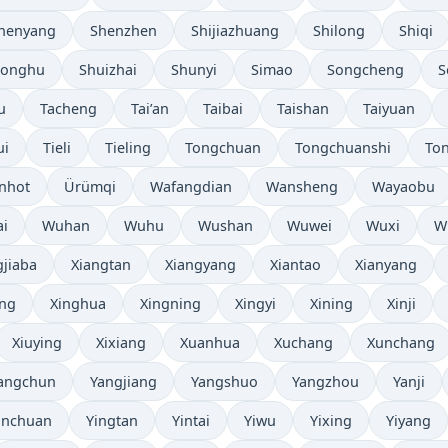
henyang
Shenzhen
Shijiazhuang
Shilong
Shiqi
longhu
Shuizhai
Shunyi
Simao
Songcheng
S
u
Tacheng
Tai’an
Taibai
Taishan
Taiyuan
ui
Tieli
Tieling
Tongchuan
Tongchuanshi
Ton
nhot
Ürümqi
Wafangdian
Wansheng
Wayaobu
i
Wuhan
Wuhu
Wushan
Wuwei
Wuxi
W
gjiaba
Xiangtan
Xiangyang
Xiantao
Xianyang
ng
Xinghua
Xingning
Xingyi
Xining
Xinji
Xiuying
Xixiang
Xuanhua
Xuchang
Xunchang
angchun
Yangjiang
Yangshuo
Yangzhou
Yanji
inchuan
Yingtan
Yintai
Yiwu
Yixing
Yiyang