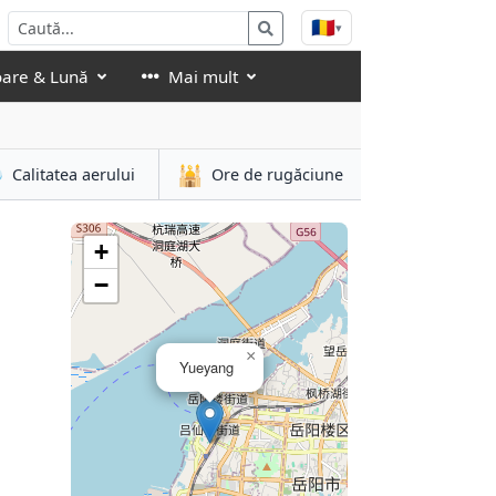
🇷🇴
▾
oare & Lună
Mai mult

🕌
Calitatea aerului
Ore de rugăciune
+
−
×
Yueyang