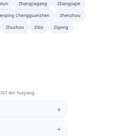
ntun
Zhangjiagang
Zhangjiajie
enping Chengguanzhen
Zhenzhou
Zhuzhou
Zibo
Zigong
i DST din Yueyang.