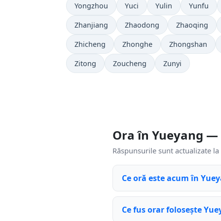
Yongzhou
Yuci
Yulin
Yunfu
Zhanjiang
Zhaodong
Zhaoqing
Zhicheng
Zhonghe
Zhongshan
Zitong
Zoucheng
Zunyi
Ora în Yueyang —
Răspunsurile sunt actualizate la 
Ce oră este acum în Yue
Ce fus orar folosește Yu