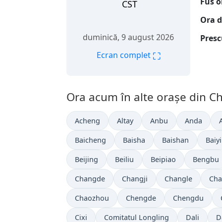
Fus o
CST
Ora d
duminică, 9 august 2026
Presc
⛶
Ecran complet
Ora acum în alte orașe din Ch
Acheng
Altay
Anbu
Anda
Baicheng
Baisha
Baishan
Baiy
Beijing
Beiliu
Beipiao
Bengbu
Changde
Changji
Changle
Cha
Chaozhou
Chengde
Chengdu
Cixi
Comitatul Longling
Dali
D