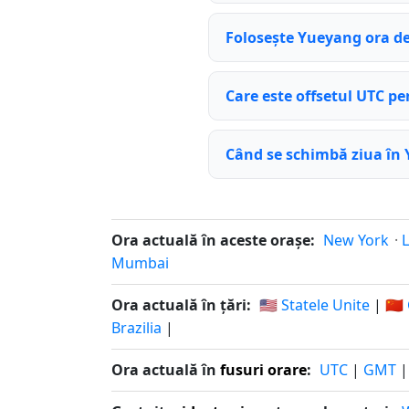
Folosește Yueyang ora de
Care este offsetul UTC p
Când se schimbă ziua în
Ora actuală în aceste orașe:
New York
·
Mumbai
Ora actuală în țări:
🇺🇸 Statele Unite
|
🇨
Brazilia
|
Ora actuală în
fusuri orare
:
UTC
|
GMT