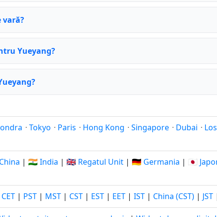
 vară?
entru Yueyang?
 Yueyang?
Londra
·
Tokyo
·
Paris
·
Hong Kong
·
Singapore
·
Dubai
·
Los
 China
|
🇮🇳 India
|
🇬🇧 Regatul Unit
|
🇩🇪 Germania
|
🇯🇵 Japo
|
CET
|
PST
|
MST
|
CST
|
EST
|
EET
|
IST
|
China (CST)
|
JST