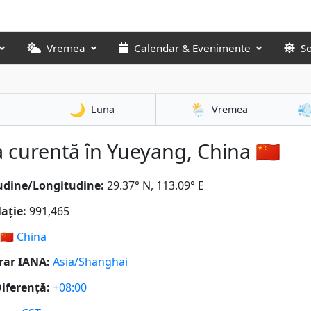
Vremea
Calendar & Evenimente
S
🌙
🌦️

Luna
Vremea
 curentă în Yueyang, China 🇨🇳
udine/Longitudine:
29.37° N, 113.09° E
ație:
991,465
🇨🇳
China
rar IANA:
Asia/Shanghai
iferență:
+08:00