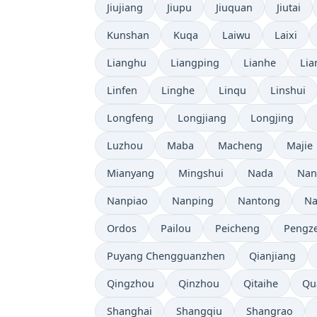
Jiujiang
Jiupu
Jiuquan
Jiutai
Kunshan
Kuqa
Laiwu
Laixi
Lianghu
Liangping
Lianhe
Lia
Linfen
Linghe
Linqu
Linshui
Longfeng
Longjiang
Longjing
Luzhou
Maba
Macheng
Majie
Mianyang
Mingshui
Nada
Nan
Nanpiao
Nanping
Nantong
Na
Ordos
Pailou
Peicheng
Pengz
Puyang Chengguanzhen
Qianjiang
Qingzhou
Qinzhou
Qitaihe
Qu
Shanghai
Shangqiu
Shangrao