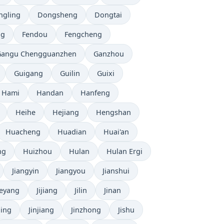
ngling
Dongsheng
Dongtai
ng
Fendou
Fengcheng
Gangu Chengguanzhen
Ganzhou
Guigang
Guilin
Guixi
Hami
Handan
Hanfeng
Heihe
Hejiang
Hengshan
Huacheng
Huadian
Huai'an
ng
Huizhou
Hulan
Hulan Ergi
Jiangyin
Jiangyou
Jianshui
ieyang
Jijiang
Jilin
Jinan
ning
Jinjiang
Jinzhong
Jishu