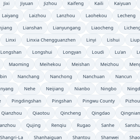
Jixi
Jiyuan
Jizhou
Kaifeng
Kaili
Kaiyuan
Laiyang
Laizhou
Lanzhou
Laohekou
Lecheng
njiang
Lianshan
Lianyungang
Liaocheng
Lichen
Linxi
Linxia Chengguanzhen
Linyi
Lishui
Liup
Longshan
Longshui
Longyan
Loudi
Lu’an
L
Maoming
Meihekou
Meishan
Meizhou
Men
bin
Nanchang
Nanchong
Nanchuan
Nancun
nyang
Nehe
Neijiang
Nianbo
Ningbo
Ning
e
Pingdingshan
Pingshan
Pingwu County
Pizhou
Qianzhou
Qiaotou
Qincheng
Qingdao
Qingnia
anzhou
Qujing
Renqiu
Rugao
Sanhe
Sanshu
Shangri-La
Shanhaiguan
Shantou
Shanwei
Sha