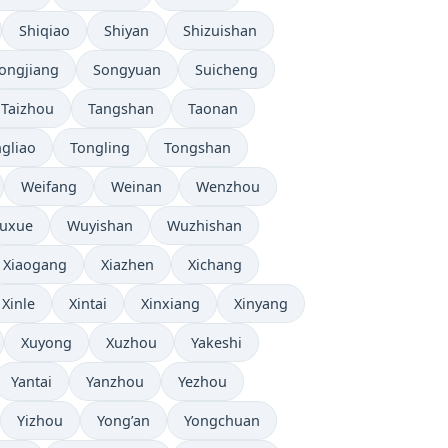
Shiqiao
Shiyan
Shizuishan
ongjiang
Songyuan
Suicheng
Taizhou
Tangshan
Taonan
gliao
Tongling
Tongshan
Weifang
Weinan
Wenzhou
uxue
Wuyishan
Wuzhishan
Xiaogang
Xiazhen
Xichang
Xinle
Xintai
Xinxiang
Xinyang
Xuyong
Xuzhou
Yakeshi
Yantai
Yanzhou
Yezhou
Yizhou
Yong’an
Yongchuan