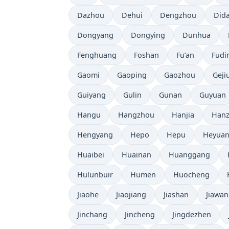
Dazhou
Dehui
Dengzhou
Did
Dongyang
Dongying
Dunhua
Fenghuang
Foshan
Fu’an
Fudi
Gaomi
Gaoping
Gaozhou
Geji
Guiyang
Gulin
Gunan
Guyuan
Hangu
Hangzhou
Hanjia
Han
Hengyang
Hepo
Hepu
Heyua
Huaibei
Huainan
Huanggang
Hulunbuir
Humen
Huocheng
Jiaohe
Jiaojiang
Jiashan
Jiawa
Jinchang
Jincheng
Jingdezhen