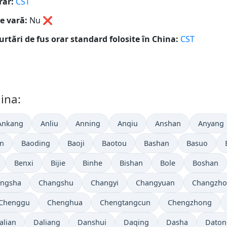
rar:
CST
e vară:
Nu
❌
urtări de fus orar standard folosite în China:
CST
ina:
Ankang
Anliu
Anning
Anqiu
Anshan
Anyang
in
Baoding
Baoji
Baotou
Bashan
Basuo
Benxi
Bijie
Binhe
Bishan
Bole
Boshan
ngsha
Changshu
Changyi
Changyuan
Changzh
Chenggu
Chenghua
Chengtangcun
Chengzhong
alian
Daliang
Danshui
Daqing
Dasha
Daton