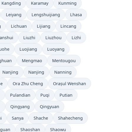
Kangding
Karamay
Kunming
Leiyang
Lengshuijiang
Lhasa
g
Lichuan
Lijiang
Lincang
anshui
Liuzhi
Liuzhou
Lizhi
uohe
Luojiang
Luoyang
ghuan
Mengmao
Mentougou
Nanjing
Nanjing
Nanning
de
Ora Zhu Cheng
Orașul Wenshan
Pulandian
Puqi
Putian
n
Qingyang
Qingyuan
i
Sanya
Shache
Shahecheng
oguan
Shaoshan
Shaowu