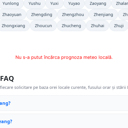
Yunlong
Yushu
Yuxi
Yuyao
Zaoyang
Zhala
Zhaoyuan
Zhengding
Zhengzhou
Zhenjiang
Zh
Zhongxiang
Zhoucun
Zhucheng
Zhuhai
Zhuji
Nu s-a putut încărca prognoza meteo locală.
 FAQ
fiecare solicitare pe baza orei locale curente, fusului orar și stări
yang?
eyang?